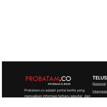
TELUS
Nasional
Probatam.co adalah portal berita yang
Internasi
menyajikan informasi terbaru seputar dan
Bisnis
Kepulauan Riau, Nasional maupun
Ekonomi