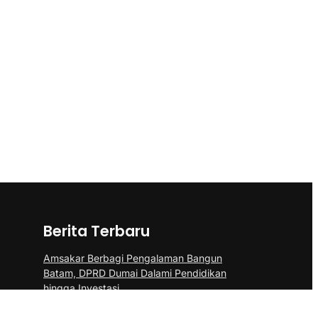
Berita Terbaru
Amsakar Berbagi Pengalaman Bangun
Batam, DPRD Dumai Dalami Pendidikan
hingga Investasi
Amsakar-Li Claudia Petakan Kebutuhan