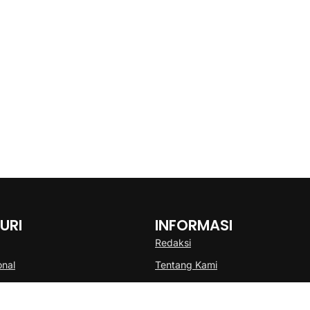
URI
INFORMASI
Redaksi
onal
Tentang Kami
Disclaimer
Pedoman Media Cyber