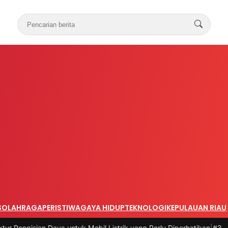
S
OLAHRAGA
PERISTIWA
GAYA HIDUP
TEKNOLOGI
KEPULAUAN RIAU
n Daya untuk Mobil Listrik yang Perlu Diperhatikan
|
#3 -
Panduan Bel