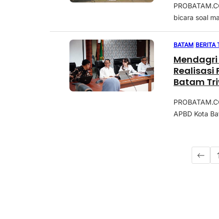
PROBATAM.CO, 
bicara soal m
BATAM
|
BERITA
Mendagri 
Realisasi
Batam Tri
Indonesi
PROBATAM.CO,
Belanja U
APBD Kota Bat