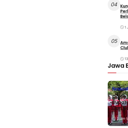
04
Kun
Per
Bel
1 
05
Ams
Clu
1
Jawa 
Bandung
Calon 
Bupati
Dan N
2 jam l