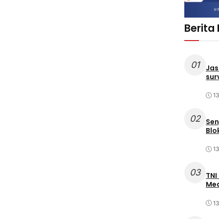
Berita
01
Jas
sur
1
02
Sen
Blo
1
03
TNI
Med
1