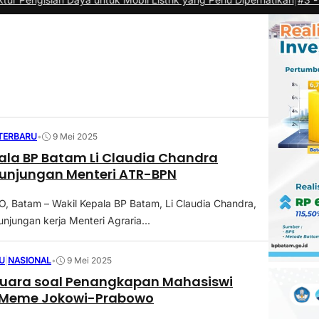
 TERBARU
•
9 Mei 2025
ala BP Batam Li Claudia Chandra
unjungan Menteri ATR-BPN
 Batam – Wakil Kepala BP Batam, Li Claudia Chandra,
jungan kerja Menteri Agraria...
U
|
NASIONAL
•
9 Mei 2025
Suara soal Penangkapan Mahasiswi
Meme Jokowi-Prabowo