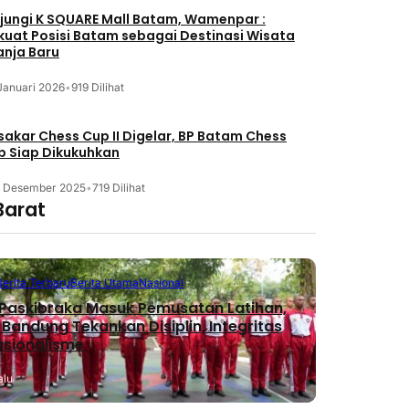
jungi K SQUARE Mall Batam, Wamenpar :
kuat Posisi Batam sebagai Destinasi Wisata
anja Baru
Januari 2026
•
919 Dilihat
akar Chess Cup II Digelar, BP Batam Chess
b Siap Dikukuhkan
3 Desember 2025
•
719 Dilihat
Barat
Berita Terbaru
Berita Utama
Nasional
Paskibraka Masuk Pemusatan Latihan,
 Bandung Tekankan Disiplin, Integritas
asionalisme
alu