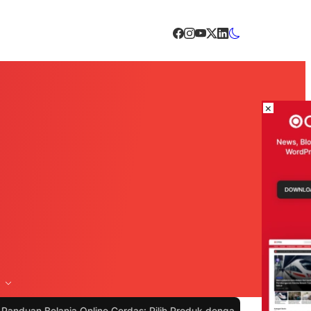
×
anja Online Cerdas: Pilih Produk dengan Bijak dan Hindari Penipuan