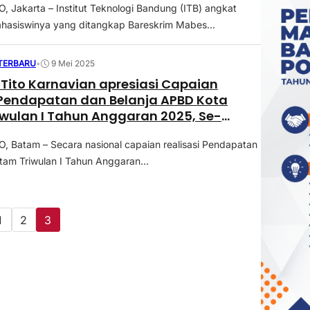
Jakarta – Institut Teknologi Bandung (ITB) angkat
ahasiswinya yang ditangkap Bareskrim Mabes...
 TERBARU
•
9 Mei 2025
Tito Karnavian apresiasi Capaian
 Pendapatan dan Belanja APBD Kota
wulan I Tahun Anggaran 2025, Se-
a Pendapatan Berada Diurutan Ke-5 dan
 Batam – Secara nasional capaian realisasi Pendapatan
rutan ke-9
am Triwulan I Tahun Anggaran...
1
2
3