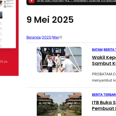
9 Mei 2025
Beranda
/
2025
/
Mei
/
9
BATAM
|
BERITA
Wakil Kep
Sambut K
PROBATAM.CO,
menyambut kun
BERITA TERBAR
ITB Buka 
Pembuat 