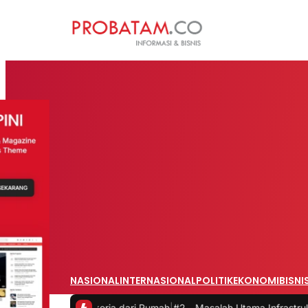
NASIONAL
INTERNASIONAL
POLITIK
EKONOMI
BISNI
 saat Bekerja dari Rumah
|
#2 -
Masalah Utama Infrastruktur Pengisia