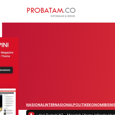
NASIONAL
INTERNASIONAL
POLITIK
EKONOMI
BISNI
t Bekerja dari Rumah
|
#2 -
Masalah Utama Infrastruktur Pengisian Da