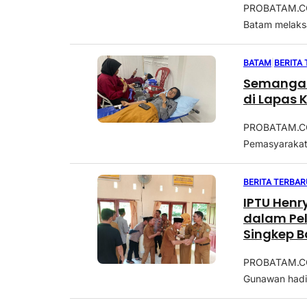
PROBATAM.CO,
Batam melaksa
BATAM
|
BERITA
Semangat 
di Lapas 
PROBATAM.CO,
Pemasyarakata
BERITA TERBAR
IPTU Hen
dalam Pel
Singkep B
PROBATAM.CO,
Gunawan hadiri