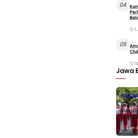
04
Kun
Per
Bel
1 
05
Ams
Clu
1
Jawa 
Bandung
Calon 
Bupati
Dan N
2 jam l