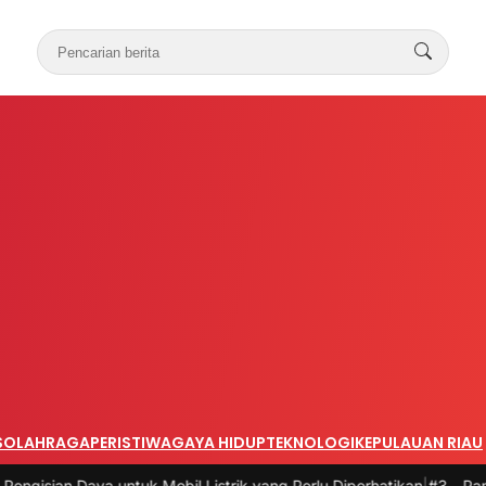
S
OLAHRAGA
PERISTIWA
GAYA HIDUP
TEKNOLOGI
KEPULAUAN RIAU
ya untuk Mobil Listrik yang Perlu Diperhatikan
|
#3 -
Panduan Belanja