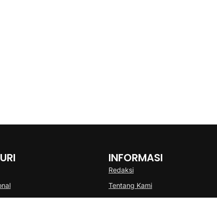
URI
INFORMASI
Redaksi
onal
Tentang Kami
Disclaimer
Pedoman Media Cyber