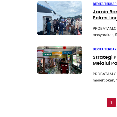
BERITA TERBAR
Jamin Ra
Polres L
PROBATAM.CO,
masyarakat, Sa
BERITA TERBAR
Strategi P
Melalui Pa
PROBATAM.CO,
menertibkan, 
1