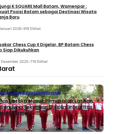
jungi K SQUARE Mall Batam, Wamenpar :
kuat Posisi Batam sebagai Destinasi Wisata
anja Baru
Januari 2026
•
919 Dilihat
akar Chess Cup II Digelar, BP Batam Chess
b Siap Dikukuhkan
3 Desember 2025
•
719 Dilihat
Barat
Berita Terbaru
Berita Utama
Nasional
Paskibraka Masuk Pemusatan Latihan,
 Bandung Tekankan Disiplin, Integritas
asionalisme
alu