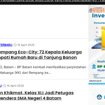
 TERBARU
•
15 April 2025
empang Eco-City: 72 Kepala Keluarga
pati Rumah Baru di Tanjung Banon
 Batam – BP Batam kembali memfasilitasi perpindahan
Keluarga (KK) dari Rempang ke...
U
•
15 April 2025
n Khikmat, Kelas XI.I Jadi Petugas
Bendera SMA Negeri 4 Batam