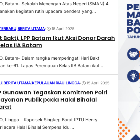
 Batam– Sekolah Menengah Atas Negeri (SMAN) 4
nakan kegiatan rutin upacara bendera yang...
 TERBARU
|
BERITA UTAMA
•
15 April 2025
Bakti, LPP Batam Ikut Aksi Donor Darah
Kelas IIA Batam
 Batam– Dalam rangka memperingati Hari Bakti
n ke-61. Lapas Perempuan Kelas IIB Batam ikut...
U
|
BERITA UTAMA
|
KEPULAUAN RIAU
|
LINGGA
•
15 April 2025
ry Gunawan Tegaskan Komitmen Polri
ayanan Publik pada Halal Bihalal
arat
 Lingga – Kapolsek Singkep Barat IPTU Henry
 acara Halal Bihalal Sempena Idul...