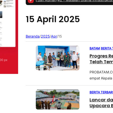
15 April 2025
Beranda
/
2025
/
Apr
/
15
BATAM
|
BERITA
Progres R
Telah Tem
PROBATAM.CO,
empat Kepala 
BERITA TERBAR
Lancar da
Upacara 