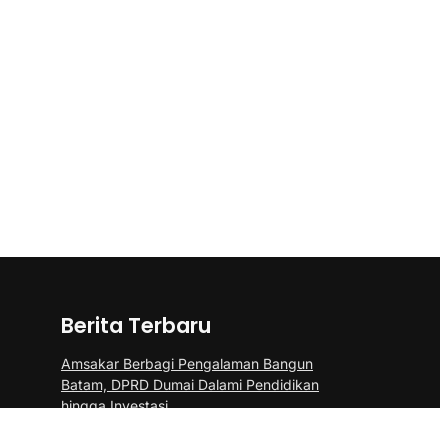
Berita Terbaru
Amsakar Berbagi Pengalaman Bangun
Batam, DPRD Dumai Dalami Pendidikan
hingga Investasi
Amsakar-Li Claudia Petakan Kebutuhan