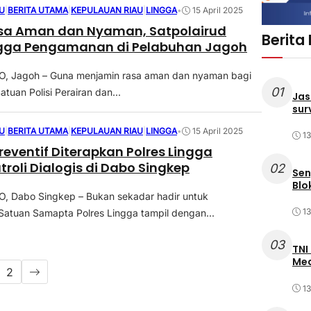
U
|
BERITA UTAMA
|
KEPULAUAN RIAU
|
LINGGA
•
15 April 2025
sa Aman dan Nyaman, Satpolairud
Berita
ingga Pengamanan di Pelabuhan Jagoh
 Jagoh – Guna menjamin rasa aman dan nyaman bagi
01
tuan Polisi Perairan dan...
Jas
sur
U
|
BERITA UTAMA
|
KEPULAUAN RIAU
|
LINGGA
•
15 April 2025
1
reventif Diterapkan Polres Lingga
troli Dialogis di Dabo Singkep
02
Sen
Blo
 Dabo Singkep – Bukan sekadar hadir untuk
1
Satuan Samapta Polres Lingga tampil dengan...
03
TNI
Med
2
1