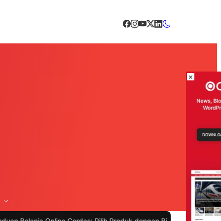
×
 Online Cerdas: Pilih Produk dengan Bijak dan Hindari Penipuan
|
#4 