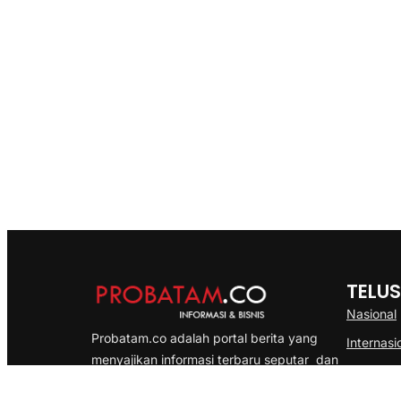
TELUS
Nasional
Probatam.co adalah portal berita yang
Internasi
menyajikan informasi terbaru seputar dan
Bisnis
Kepulauan Riau, Nasional maupun
Ekonomi