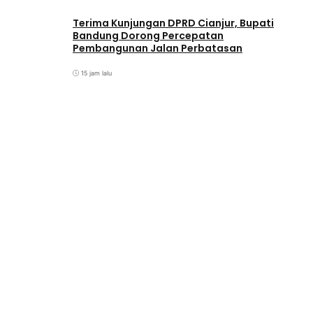
Terima Kunjungan DPRD Cianjur, Bupati
Bandung Dorong Percepatan
Pembangunan Jalan Perbatasan
15 jam lalu