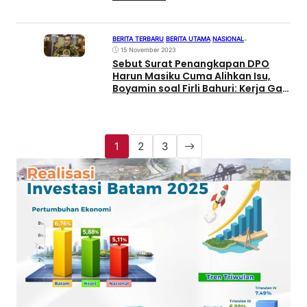
BERITA TERBARU
|
BERITA UTAMA
|
NASIONAL
•
15 November 2023
Sebut Surat Penangkapan DPO
Harun Masiku Cuma Alihkan Isu,
Boyamin soal Firli Bahuri: Kerja Gak
Ada tapi Bikin Masalah
1
2
3