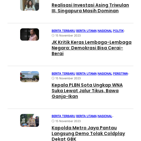
Realisasi Investasi Asing Triwulan
III, Singapura Masih Dominan
BERITA TERBARU
|
BERITA UTAMA
|
NASIONAL
|
POLITIK
•
15 November 2023
JK Kritik Keras Lembaga-Lembaga
Negara: Demokrasi Bisa Cerai-
Berai
BERITA TERBARU
|
BERITA UTAMA
|
NASIONAL
|
PERISTIWA
•
15 November 2023
Kepala PLBN Sota Ungkap WNA
Suka Lewat Jalur Tikus, Bawa
Ganja-Ikan
BERITA TERBARU
|
BERITA UTAMA
|
NASIONAL
•
15 November 2023
Kapolda Metro Jaya Pantau
Langsung Demo Tolak Coldplay
Dekat GBK