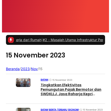
ekerja dari Rumah
|
#2 -
Masalah Utama Infrastruktur Pengisian Daya u
15 November 2023
Beranda
/
2023
/
Nov
/
15
BATAM
•
15 November 2023
Tingkatkan Efektivitas
Pemungutan Pajak Bermotor dan
SWDKLLJ, Jasa Raharja Kepri
Lakukan Koordinasi dengan
Bapenda Kepri
BATAM
|
BERITA TERBARU
|
EKONOMI
•
15 November 2023