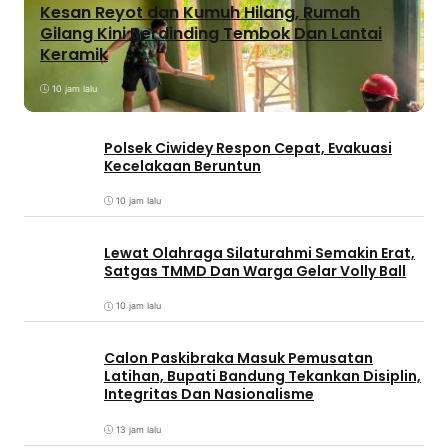
Kesan Reyot dan Kumuh Hilang, Rumah
Gilang Kini Berdinding Tembok Dan Lantai
Keramik
10 jam lalu
Polsek Ciwidey Respon Cepat, Evakuasi
Kecelakaan Beruntun
10 jam lalu
Lewat Olahraga Silaturahmi Semakin Erat,
Satgas TMMD Dan Warga Gelar Volly Ball
10 jam lalu
Calon Paskibraka Masuk Pemusatan
Latihan, Bupati Bandung Tekankan Disiplin,
Integritas Dan Nasionalisme
13 jam lalu