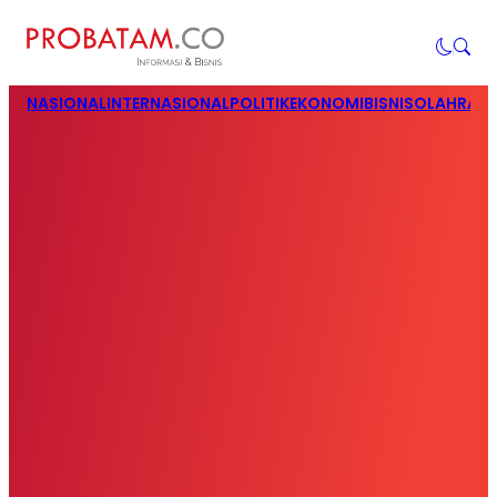
NASIONAL
INTERNASIONAL
POLITIK
EKONOMI
BISNIS
OLAHRAG