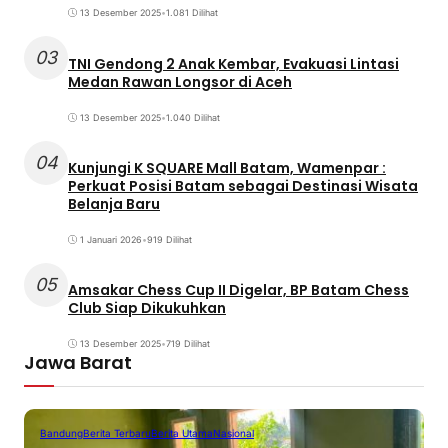
13 Desember 2025
•
1.081 Dilihat
03
TNI Gendong 2 Anak Kembar, Evakuasi Lintasi
Medan Rawan Longsor di Aceh
13 Desember 2025
•
1.040 Dilihat
04
Kunjungi K SQUARE Mall Batam, Wamenpar :
Perkuat Posisi Batam sebagai Destinasi Wisata
Belanja Baru
1 Januari 2026
•
919 Dilihat
05
Amsakar Chess Cup II Digelar, BP Batam Chess
Club Siap Dikukuhkan
13 Desember 2025
•
719 Dilihat
Jawa Barat
Bandung
Berita Terbaru
Berita Utama
Nasional