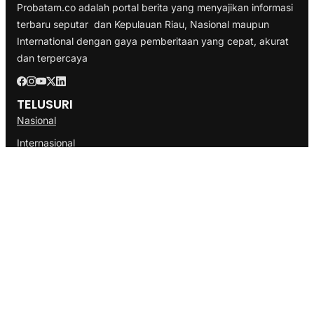
Probatam.co adalah portal berita yang menyajikan informasi
terbaru seputar dan Kepulauan Riau, Nasional maupun
International dengan gaya pemberitaan yang cepat, akurat
dan terpercaya
TELUSURI
Nasional
Internasional
Bisnis
Ekonomi
Politik
Olahraga
INFORMASI
Redaksi
Tentang Kami