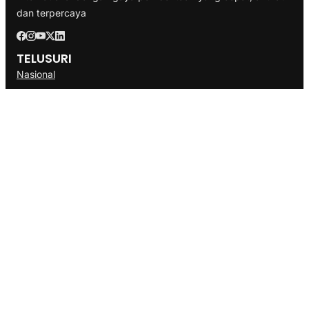
dan terpercaya
TELUSURI
Nasional
Internasional
Bisnis
Ekonomi
Politik
Olahraga
INFORMASI
Redaksi
Tentang Kami
Disclaimer
Pedoman Media Cyber