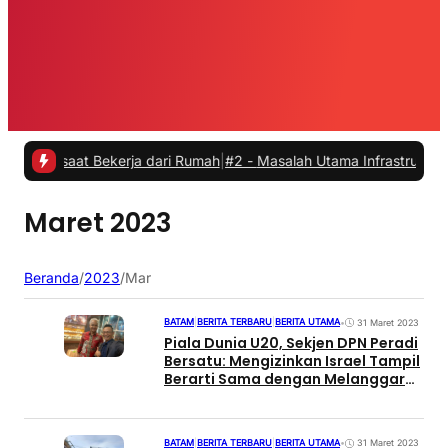
 saat Bekerja dari Rumah
|
#2 -
Masalah Utama Infrastruktur Pengisia
Maret 2023
Beranda
/
2023
/
Mar
BATAM
|
BERITA TERBARU
|
BERITA UTAMA
•
31 Maret 2023
Piala Dunia U20, Sekjen DPN Peradi
Bersatu: Mengizinkan Israel Tampil
Berarti Sama dengan Melanggar
Amanat UUD 1945
BATAM
|
BERITA TERBARU
|
BERITA UTAMA
•
31 Maret 2023