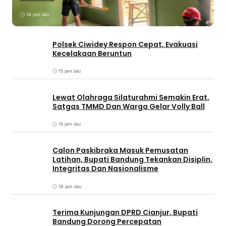
14 jam lalu
Polsek Ciwidey Respon Cepat, Evakuasi
Kecelakaan Beruntun
15 jam lalu
Lewat Olahraga Silaturahmi Semakin Erat,
Satgas TMMD Dan Warga Gelar Volly Ball
15 jam lalu
Calon Paskibraka Masuk Pemusatan
Latihan, Bupati Bandung Tekankan Disiplin,
Integritas Dan Nasionalisme
18 jam lalu
Terima Kunjungan DPRD Cianjur, Bupati
Bandung Dorong Percepatan