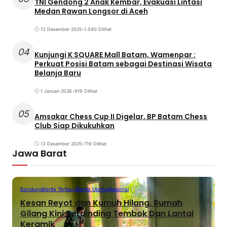
TNI Gendong 2 Anak Kembar, Evakuasi Lintasi
Medan Rawan Longsor di Aceh
13 Desember 2025
•
1.040 Dilihat
04
Kunjungi K SQUARE Mall Batam, Wamenpar :
Perkuat Posisi Batam sebagai Destinasi Wisata
Belanja Baru
1 Januari 2026
•
919 Dilihat
05
Amsakar Chess Cup II Digelar, BP Batam Chess
Club Siap Dikukuhkan
13 Desember 2025
•
719 Dilihat
Jawa Barat
Bandung
Berita Terbaru
Berita Utama
Nasional
Kesan Reyot dan Kumuh Hilang, Rumah
Gilang Kini Berdinding Tembok Dan Lantai
Keramik