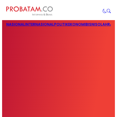
NASIONAL
INTERNASIONAL
POLITIK
EKONOMI
BISNIS
OLAHRAG