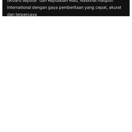
terbaru seputar dan Kepulauan Riau, Nasional maupun
International dengan gaya pemberitaan yang cepat, akurat
dan terpercaya
TELUSURI
Nasional
Internasional
Bisnis
Ekonomi
Politik
Olahraga
INFORMASI
Redaksi
Tentang Kami
Disclaimer