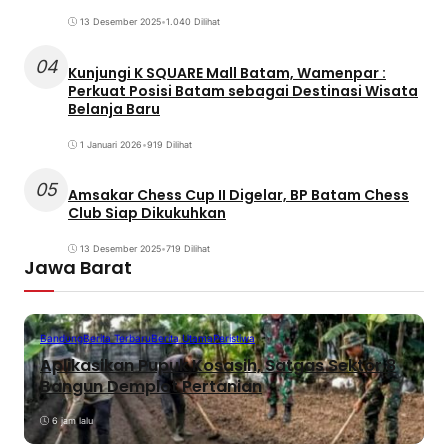
13 Desember 2025
•
1.040 Dilihat
04
Kunjungi K SQUARE Mall Batam, Wamenpar :
Perkuat Posisi Batam sebagai Destinasi Wisata
Belanja Baru
1 Januari 2026
•
919 Dilihat
05
Amsakar Chess Cup II Digelar, BP Batam Chess
Club Siap Dikukuhkan
13 Desember 2025
•
719 Dilihat
Jawa Barat
Bandung
Berita Terbaru
Berita Utama
Peristiwa
Aplikasikan Pupuk Kosasih, Satgas Sektor 8
Bangun Demplot Pertanian
6 jam lalu