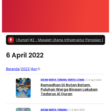
 dari Rumah
|
#2 -
Masalah Utama Infrastruktur Pengisian Daya untuk M
6 April 2022
Beranda
/
2022
/
Apr
/
6
BATAM
|
BERITA TERBARU
|
BERITA UTAMA
•
6 April 2022
Ramadhan Di Rutan Batam,
Puluhan Warga Binaan Lakukan
Tadarus Al Quran
BATAM
|
BERITA TERBARU
•
6 April 2022