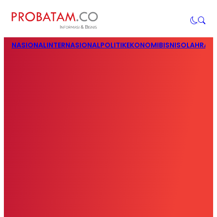
NASIONAL
INTERNASIONAL
POLITIK
EKONOMI
BISNIS
OLAHRAG