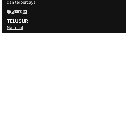
dan terpercaya
TELUSURI
Nasional
Internasional
Bisnis
Ekonomi
Politik
Olahraga
INFORMASI
Redaksi
Tentang Kami
Disclaimer
Pedoman Media Cyber
SOP