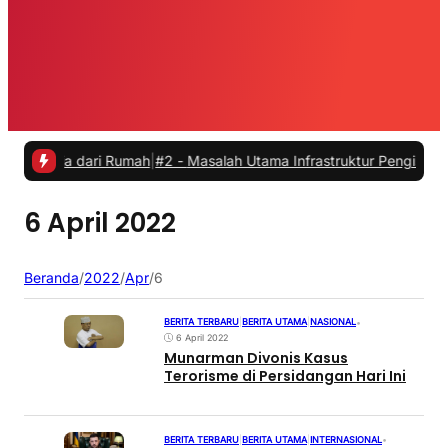
rja dari Rumah
|
#2 -
Masalah Utama Infrastruktur Pengisian Daya unt
6 April 2022
Beranda
/
2022
/
Apr
/
6
BERITA TERBARU
|
BERITA UTAMA
|
NASIONAL
•
6 April 2022
Munarman Divonis Kasus
Terorisme di Persidangan Hari Ini
BERITA TERBARU
|
BERITA UTAMA
|
INTERNASIONAL
•