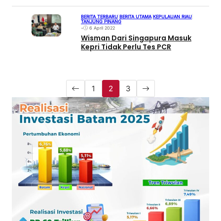
BERITA TERBARU
|
BERITA UTAMA
|
KEPULAUAN RIAU
|
TANJUNG PINANG
•
6 April 2022
Wisman Dari Singapura Masuk
Kepri Tidak Perlu Tes PCR
1
2
3