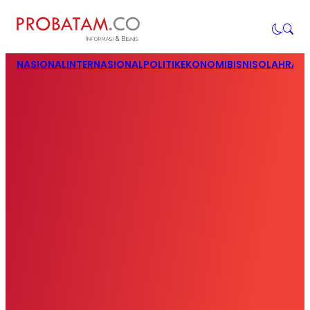
NASIONAL
INTERNASIONAL
POLITIK
EKONOMI
BISNIS
OLAHRAG