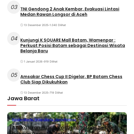
03
TNI Gendong 2 Anak Kembar, Evakuasi Lintasi
Medan Rawan Longsor di Aceh
13 Desember 2025
•
1.040 Dilihat
04
Kunjungi K SQUARE Mall Batam, Wamenpar :
Perkuat Posisi Batam sebagai Destinasi Wisata
Belanja Baru
1 Januari 2026
•
919 Dilihat
05
Amsakar Chess Cup II Digelar, BP Batam Chess
Club Siap Dikukuhkan
13 Desember 2025
•
719 Dilihat
Jawa Barat
Bandung
Berita Terbaru
Berita Utama
Peristiwa
Aplikasikan Pupuk Kosasih, Satgas Sektor 8
Bangun Demplot Pertanian