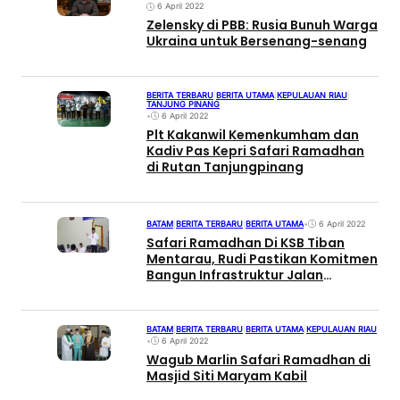
6 April 2022
Zelensky di PBB: Rusia Bunuh Warga
Ukraina untuk Bersenang-senang
BERITA TERBARU
|
BERITA UTAMA
|
KEPULAUAN RIAU
|
TANJUNG PINANG
•
6 April 2022
Plt Kakanwil Kemenkumham dan
Kadiv Pas Kepri Safari Ramadhan
di Rutan Tanjungpinang
BATAM
|
BERITA TERBARU
|
BERITA UTAMA
•
6 April 2022
Safari Ramadhan Di KSB Tiban
Mentarau, Rudi Pastikan Komitmen
Bangun Infrastruktur Jalan
Pemukiman
BATAM
|
BERITA TERBARU
|
BERITA UTAMA
|
KEPULAUAN RIAU
•
6 April 2022
Wagub Marlin Safari Ramadhan di
Masjid Siti Maryam Kabil