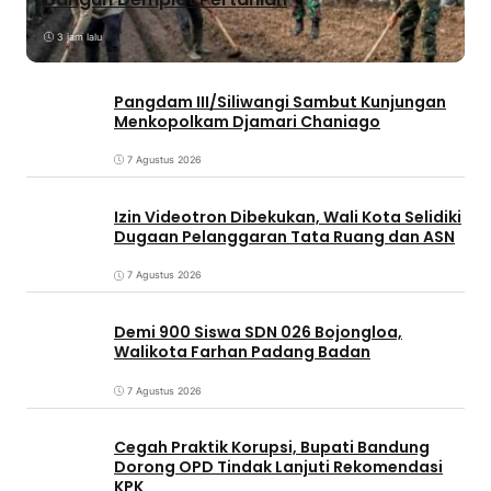
3 jam lalu
Pangdam III/Siliwangi Sambut Kunjungan
Menkopolkam Djamari Chaniago
7 Agustus 2026
Izin Videotron Dibekukan, Wali Kota Selidiki
Dugaan Pelanggaran Tata Ruang dan ASN
7 Agustus 2026
Demi 900 Siswa SDN 026 Bojongloa,
Walikota Farhan Padang Badan
7 Agustus 2026
Cegah Praktik Korupsi, Bupati Bandung
Dorong OPD Tindak Lanjuti Rekomendasi
KPK