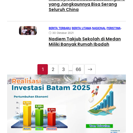
yang Jangkaunnya Bisa Serang
Seluruh China
BERITA TERBARU
|
BERITA UTAMA
|
NASIONAL
|
PERISTIWA
•
30 Oktober 2021
Nadiem Takjub Sekolah di Medan
Miliki Banyak Rumah Ibadah
1
2
3
…
66