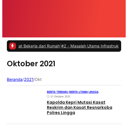
aat Bekerja dari Rumah
|
#2 -
Masalah Utama Infrastruktur Pengisian 
Oktober 2021
Beranda
/
2021
/
Okt
BERITA TERBARU
|
BERITA UTAMA
|
LINGGA
•
31 Oktober 2021
Kapolda Kepri Mutasi Kasat
Reskrim dan Kasat Resnarkoba
Polres Lingga