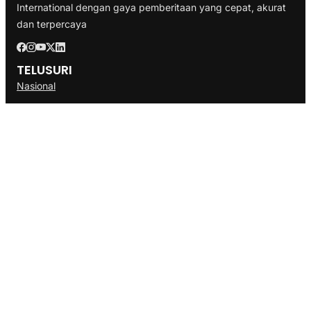
International dengan gaya pemberitaan yang cepat, akurat
dan terpercaya
TELUSURI
Nasional
Internasional
Bisnis
Ekonomi
Politik
Olahraga
INFORMASI
Redaksi
Tentang Kami
Disclaimer
Pedoman Media Cyber