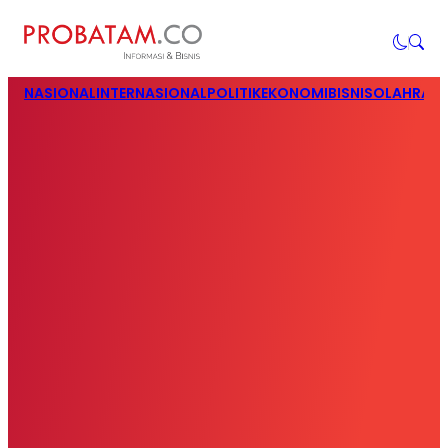
NASIONAL
INTERNASIONAL
POLITIK
EKONOMI
BISNIS
OLAHRAG