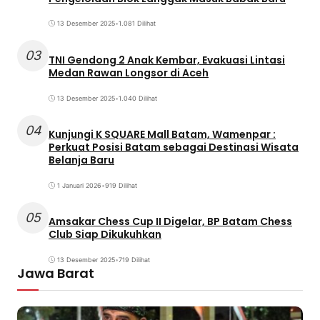
13 Desember 2025
•
1.081 Dilihat
03
TNI Gendong 2 Anak Kembar, Evakuasi Lintasi
Medan Rawan Longsor di Aceh
13 Desember 2025
•
1.040 Dilihat
04
Kunjungi K SQUARE Mall Batam, Wamenpar :
Perkuat Posisi Batam sebagai Destinasi Wisata
Belanja Baru
1 Januari 2026
•
919 Dilihat
05
Amsakar Chess Cup II Digelar, BP Batam Chess
Club Siap Dikukuhkan
13 Desember 2025
•
719 Dilihat
Jawa Barat