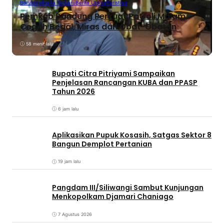
Bandung
Berita Terbaru
Berita Utama
Peristiwa
Pemkab Bandung Perkuat Patroli Malam,
Cegah Begal, Miras dan Obat-Obatan
58 menit lalu
Bupati Citra Pitriyami Sampaikan
Penjelasan Rancangan KUBA dan PPASP
Tahun 2026
6 jam lalu
Aplikasikan Pupuk Kosasih, Satgas Sektor 8
Bangun Demplot Pertanian
19 jam lalu
Pangdam III/Siliwangi Sambut Kunjungan
Menkopolkam Djamari Chaniago
7 Agustus 2026