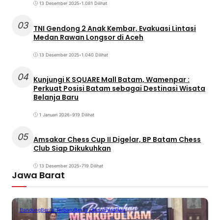
13 Desember 2025
•
1.081 Dilihat
03
TNI Gendong 2 Anak Kembar, Evakuasi Lintasi
Medan Rawan Longsor di Aceh
13 Desember 2025
•
1.040 Dilihat
04
Kunjungi K SQUARE Mall Batam, Wamenpar :
Perkuat Posisi Batam sebagai Destinasi Wisata
Belanja Baru
1 Januari 2026
•
919 Dilihat
05
Amsakar Chess Cup II Digelar, BP Batam Chess
Club Siap Dikukuhkan
13 Desember 2025
•
719 Dilihat
Jawa Barat
Bandung
Berita Terbaru
Berita Utama
Peristiwa