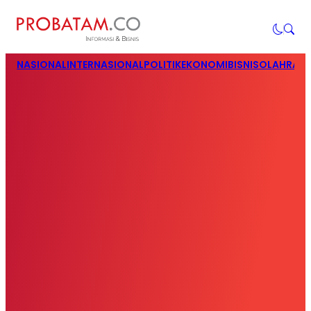
NASIONAL
INTERNASIONAL
POLITIK
EKONOMI
BISNIS
OLAHRAG