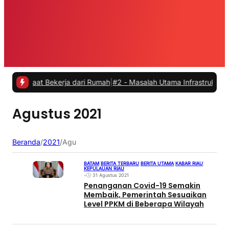
saat Bekerja dari Rumah
|
#2 -
Masalah Utama Infrastruktur Pengisian
Agustus 2021
Beranda
/
2021
/
Agu
BATAM
|
BERITA TERBARU
|
BERITA UTAMA
|
KABAR RIAU
|
KEPULAUAN RIAU
•
31 Agustus 2021
Penanganan Covid-19 Semakin
Membaik, Pemerintah Sesuaikan
Level PPKM di Beberapa Wilayah