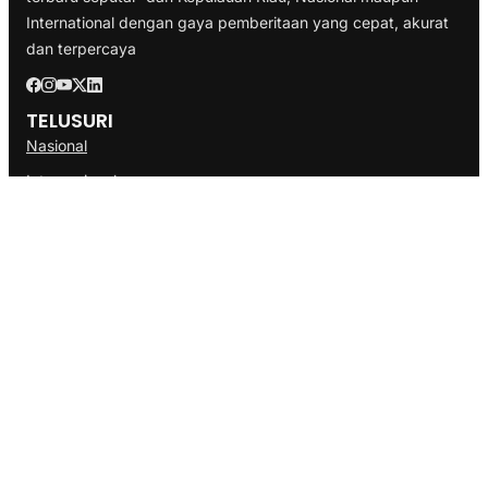
International dengan gaya pemberitaan yang cepat, akurat
dan terpercaya
TELUSURI
Nasional
Internasional
Bisnis
Ekonomi
Politik
Olahraga
INFORMASI
Redaksi
Tentang Kami
Disclaimer
Pedoman Media Cyber