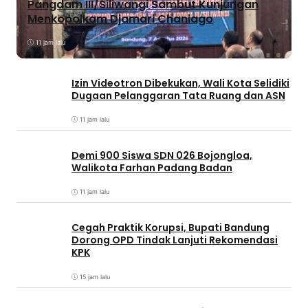
Pangdam III/Siliwangi Sambut Kunjungan
Menkopolkam Djamari Chaniago
11 jam lalu
Izin Videotron Dibekukan, Wali Kota Selidiki
Dugaan Pelanggaran Tata Ruang dan ASN
11 jam lalu
Demi 900 Siswa SDN 026 Bojongloa,
Walikota Farhan Padang Badan
11 jam lalu
Cegah Praktik Korupsi, Bupati Bandung
Dorong OPD Tindak Lanjuti Rekomendasi
KPK
15 jam lalu