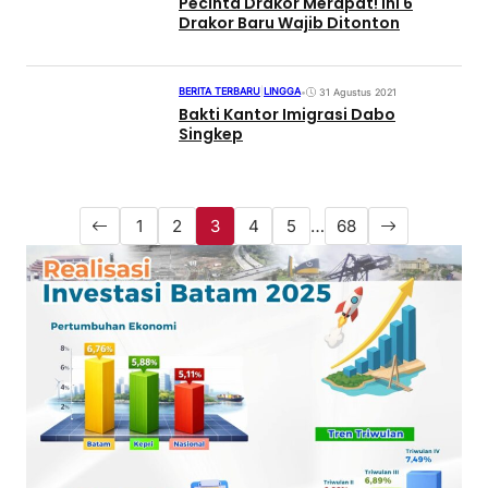
Pecinta Drakor Merapat! Ini 6
Drakor Baru Wajib Ditonton
BERITA TERBARU
|
LINGGA
•
31 Agustus 2021
Bakti Kantor Imigrasi Dabo
Singkep
1
2
3
4
5
…
68