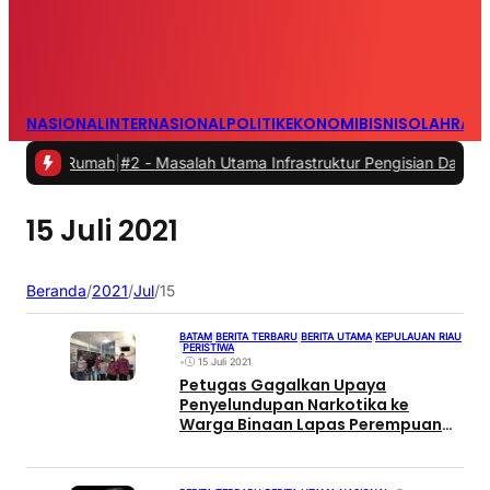
NASIONAL
INTERNASIONAL
POLITIK
EKONOMI
BISNIS
OLAHRAG
ri Rumah
|
#2 -
Masalah Utama Infrastruktur Pengisian Daya untuk Mobi
15 Juli 2021
Beranda
/
2021
/
Jul
/
15
BATAM
|
BERITA TERBARU
|
BERITA UTAMA
|
KEPULAUAN RIAU
|
PERISTIWA
•
15 Juli 2021
Petugas Gagalkan Upaya
Penyelundupan Narkotika ke
Warga Binaan Lapas Perempuan
Kelas IIB Batam