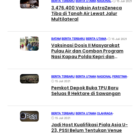
BERITA TERBARU
|
BERITA UTAMA
|
NASIONAL
•
15 Juli 2021
3.476.400 Vaksin AstraZeneca
Tiba di Tanah Air Lewat Jalur
Multilateral
BATAM
|
BERITA TERBARU
|
BERITA UTAMA
•
15 Juli 2021
Vaksinasi Dosis II Masyarakat
Pulau Air dan Combon Program
Nasi Kapau Polda Kepri dan
Polresta Barelang
BERITA TERBARU
|
BERITA UTAMA
|
NASIONAL
|
PERISTIWA
•
15 Juli 2021
Pemkot Depok Buka TPU Baru
Seluas 8 Hektare di Sawangan
BERITA TERBARU
|
BERITA UTAMA
|
OLAHRAGA
•
15 Juli 2021
Jadi Host Kualifikasi Piala Asia U-
23, PSSI Belum Tentukan Venue