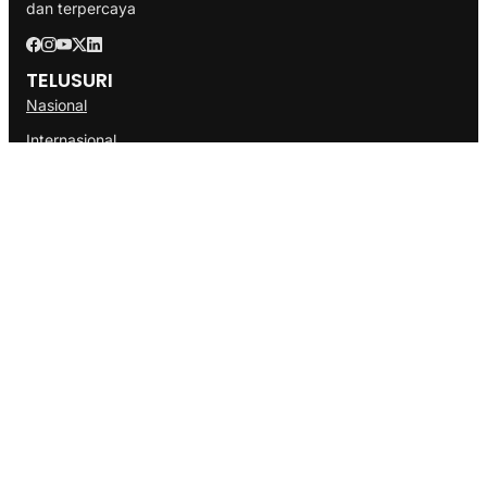
dan terpercaya
TELUSURI
Nasional
Internasional
Bisnis
Ekonomi
Politik
Olahraga
INFORMASI
Redaksi
Tentang Kami
Disclaimer
Pedoman Media Cyber
SOP