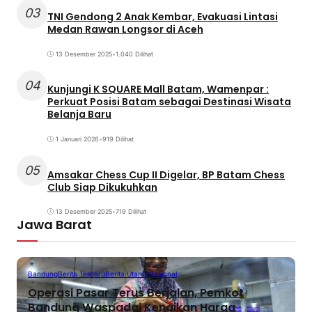
03
TNI Gendong 2 Anak Kembar, Evakuasi Lintasi
Medan Rawan Longsor di Aceh
13 Desember 2025
•
1.040 Dilihat
04
Kunjungi K SQUARE Mall Batam, Wamenpar :
Perkuat Posisi Batam sebagai Destinasi Wisata
Belanja Baru
1 Januari 2026
•
919 Dilihat
05
Amsakar Chess Cup II Digelar, BP Batam Chess
Club Siap Dikukuhkan
13 Desember 2025
•
719 Dilihat
Jawa Barat
Bandung
Berita Terbaru
Berita Utama
Nasional
Operasi Pasar Terus Berjalan, Pemkot
Bandung Waspadai Kenaikan Harga