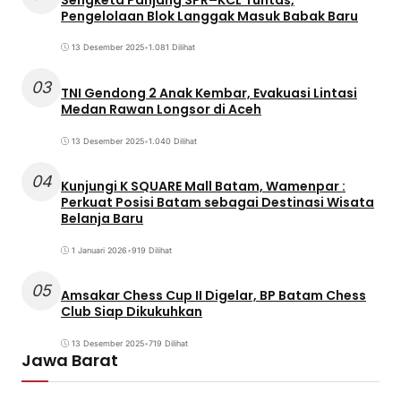
Pengelolaan Blok Langgak Masuk Babak Baru
13 Desember 2025
•
1.081 Dilihat
03
TNI Gendong 2 Anak Kembar, Evakuasi Lintasi
Medan Rawan Longsor di Aceh
13 Desember 2025
•
1.040 Dilihat
04
Kunjungi K SQUARE Mall Batam, Wamenpar :
Perkuat Posisi Batam sebagai Destinasi Wisata
Belanja Baru
1 Januari 2026
•
919 Dilihat
05
Amsakar Chess Cup II Digelar, BP Batam Chess
Club Siap Dikukuhkan
13 Desember 2025
•
719 Dilihat
Jawa Barat