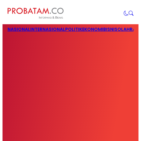
NASIONAL
INTERNASIONAL
POLITIK
EKONOMI
BISNIS
OLAHRAG