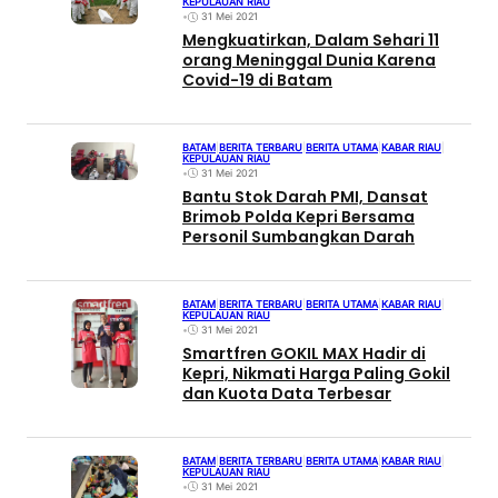
KEPULAUAN RIAU
•
31 Mei 2021
Mengkuatirkan, Dalam Sehari 11
orang Meninggal Dunia Karena
Covid-19 di Batam
BATAM
|
BERITA TERBARU
|
BERITA UTAMA
|
KABAR RIAU
|
KEPULAUAN RIAU
•
31 Mei 2021
Bantu Stok Darah PMI, Dansat
Brimob Polda Kepri Bersama
Personil Sumbangkan Darah
BATAM
|
BERITA TERBARU
|
BERITA UTAMA
|
KABAR RIAU
|
KEPULAUAN RIAU
•
31 Mei 2021
Smartfren GOKIL MAX Hadir di
Kepri, Nikmati Harga Paling Gokil
dan Kuota Data Terbesar
BATAM
|
BERITA TERBARU
|
BERITA UTAMA
|
KABAR RIAU
|
KEPULAUAN RIAU
•
31 Mei 2021