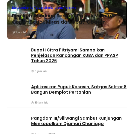
Bandung
Berita Terbaru
Berita Utama
Peristiwa
Pemkab Bandung Perkuat Patroli Malam,
Cegah Begal, Miras dan Obat-Obatan
1 jam lalu
Bupati Citra Pitriyami Sampaikan
Penjelasan Rancangan KUBA dan PPASP
Tahun 2026
6 jam lalu
Aplikasikan Pupuk Kosasih, Satgas Sektor 8
Bangun Demplot Pertanian
19 jam lalu
Pangdam III/Siliwangi Sambut Kunjungan
Menkopolkam Djamari Chaniago