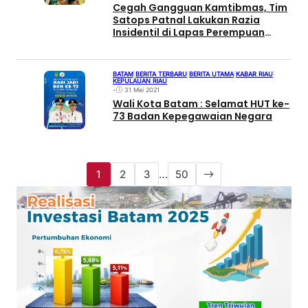
Cegah Gangguan Kamtibmas, Tim
Satops Patnal Lakukan Razia
Insidentil di Lapas Perempuan
Kelas II B Batam
BATAM
|
BERITA TERBARU
|
BERITA UTAMA
|
KABAR RIAU
|
KEPULAUAN RIAU
•
31 Mei 2021
Wali Kota Batam : Selamat HUT ke-
73 Badan Kepegawaian Negara
1
2
3
…
50