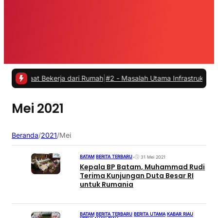
saat Bekerja dari Rumah
|
#2 -
Masalah Utama Infrastruktur Pengisian
Mei 2021
Beranda
/
2021
/
Mei
BATAM
|
BERITA TERBARU
•
31 Mei 2021
Kepala BP Batam, Muhammad Rudi
Terima Kunjungan Duta Besar RI
untuk Rumania
BATAM
|
BERITA TERBARU
|
BERITA UTAMA
|
KABAR RIAU
|