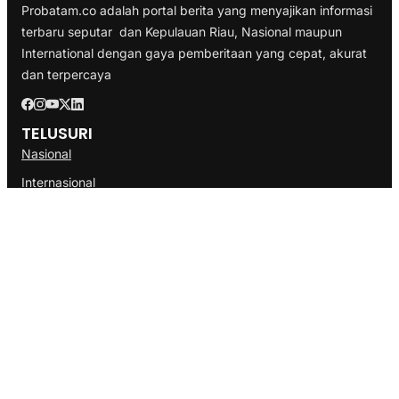
Probatam.co adalah portal berita yang menyajikan informasi
terbaru seputar dan Kepulauan Riau, Nasional maupun
International dengan gaya pemberitaan yang cepat, akurat
dan terpercaya
TELUSURI
Nasional
Internasional
Bisnis
Ekonomi
Politik
Olahraga
INFORMASI
Redaksi
Tentang Kami