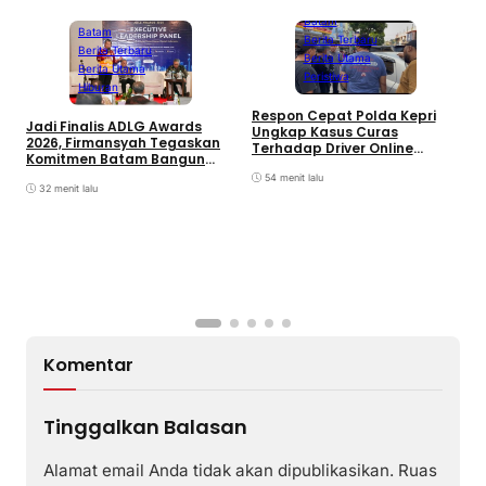
Batam
Batam
Berita Terbaru
Berita Terbaru
Berita Utama
Berita Utama
Peristiwa
Hiburan
D
Respon Cepat Polda Kepri
Jadi Finalis ADLG Awards
P
Ungkap Kasus Curas
2026, Firmansyah Tegaskan
K
Terhadap Driver Online
Komitmen Batam Bangun
L
Mazim, Pelaku Ditangkap
Pemerintahan Digital
O
54 menit lalu
32 menit lalu
Komentar
Tinggalkan Balasan
Alamat email Anda tidak akan dipublikasikan.
Ruas