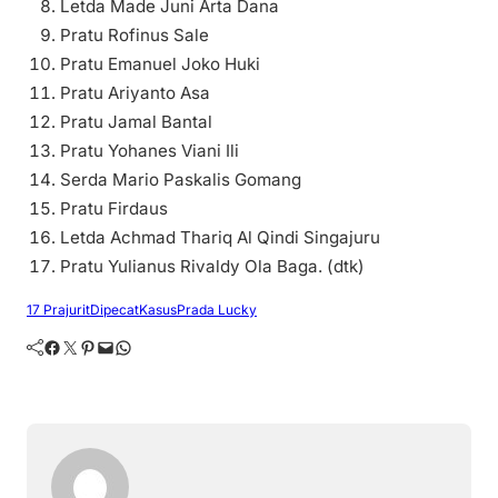
Letda Made Juni Arta Dana
Pratu Rofinus Sale
Pratu Emanuel Joko Huki
Pratu Ariyanto Asa
Pratu Jamal Bantal
Pratu Yohanes Viani Ili
Serda Mario Paskalis Gomang
Pratu Firdaus
Letda Achmad Thariq Al Qindi Singajuru
Pratu Yulianus Rivaldy Ola Baga. (dtk)
17 Prajurit
Dipecat
Kasus
Prada Lucky
Facebook
Twitter
Pinterest
Mail
WhatsApp