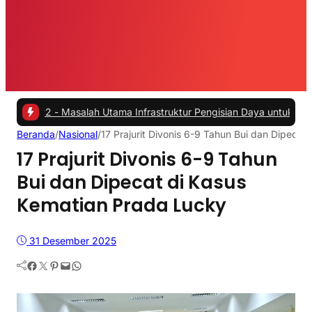
 -
Masalah Utama Infrastruktur Pengisian Daya untuk Mobil Listrik y
Beranda
/
Nasional
/
17 Prajurit Divonis 6-9 Tahun Bui dan Dipecat
17 Prajurit Divonis 6-9 Tahun
Bui dan Dipecat di Kasus
Kematian Prada Lucky
31 Desember 2025
Facebook
Twitter
Pinterest
Mail
WhatsApp