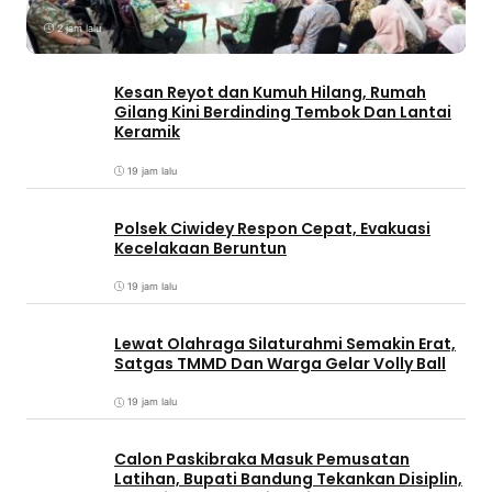
2 jam lalu
Kesan Reyot dan Kumuh Hilang, Rumah
Gilang Kini Berdinding Tembok Dan Lantai
Keramik
19 jam lalu
Polsek Ciwidey Respon Cepat, Evakuasi
Kecelakaan Beruntun
19 jam lalu
Lewat Olahraga Silaturahmi Semakin Erat,
Satgas TMMD Dan Warga Gelar Volly Ball
19 jam lalu
Calon Paskibraka Masuk Pemusatan
Latihan, Bupati Bandung Tekankan Disiplin,