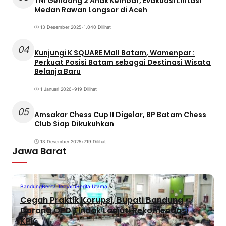
TNI Gendong 2 Anak Kembar, Evakuasi Lintasi
Medan Rawan Longsor di Aceh
13 Desember 2025
•
1.040 Dilihat
04
Kunjungi K SQUARE Mall Batam, Wamenpar :
Perkuat Posisi Batam sebagai Destinasi Wisata
Belanja Baru
1 Januari 2026
•
919 Dilihat
05
Amsakar Chess Cup II Digelar, BP Batam Chess
Club Siap Dikukuhkan
13 Desember 2025
•
719 Dilihat
Jawa Barat
Bandung
Berita Terbaru
Berita Utama
Cegah Praktik Korupsi, Bupati Bandung
Dorong OPD Tindak Lanjuti Rekomendasi
KPK