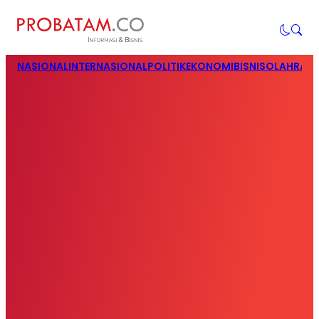
NASIONAL
INTERNASIONAL
POLITIK
EKONOMI
BISNIS
OLAHRAG