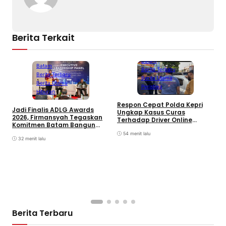
Berita Terkait
Batam
Batam
Berita Terbaru
Berita Terbaru
Berita Utama
Berita Utama
Peristiwa
Hiburan
D
Respon Cepat Polda Kepri
Jadi Finalis ADLG Awards
P
Ungkap Kasus Curas
2026, Firmansyah Tegaskan
K
Terhadap Driver Online
Komitmen Batam Bangun
L
Mazim, Pelaku Ditangkap
Pemerintahan Digital
O
54 menit lalu
32 menit lalu
Berita Terbaru