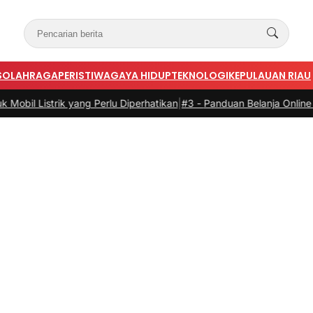
S
OLAHRAGA
PERISTIWA
GAYA HIDUP
TEKNOLOGI
KEPULAUAN RIAU
ang Perlu Diperhatikan
|
#3 -
Panduan Belanja Online Cerdas: Pilih P