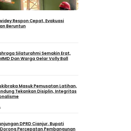
iwidey Respon Cepat, Evakuasi
an Beruntun
ahraga Silaturahmi Semakin Erat,
MMD Dan Warga Gelar Volly Ball
skibraka Masuk Pemusatan Latihan,
ndung Tekankan Disiplin, Integritas
onalisme
u
unjungan DPRD Cianjur, Bupati
 Dorong Percepatan Pembangunan