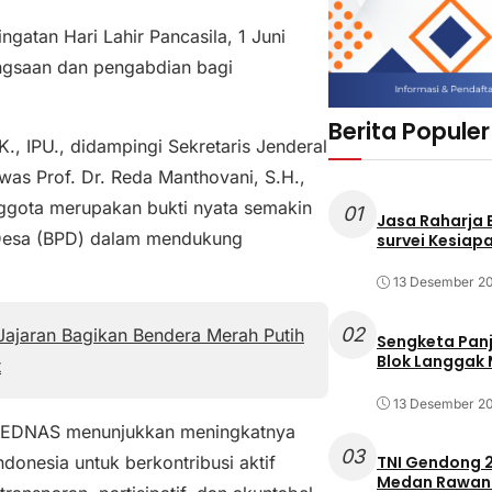
gatan Hari Lahir Pancasila, 1 Juni
gsaan dan pengabdian bagi
Berita Populer
 IPU., didampingi Sekretaris Jenderal
as Prof. Dr. Reda Manthovani, S.H.,
ggota merupakan bukti nyata semakin
01
Jasa Raharja
 Desa (BPD) dalam mendukung
survei Kesiapa
13 Desember 2
02
ajaran Bagikan Bendera Merah Putih
Sengketa Pan
Blok Langgak
t
13 Desember 2
BPEDNAS menunjukkan meningkatnya
03
onesia untuk berkontribusi aktif
TNI Gendong 2
Medan Rawan 