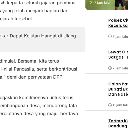
h kepada seluruh jajaran pembina,
7 jam lalu
s yang telah menjadi bagian dari
jarah tersebut.
Polsek C
Kecelaka
kar Dapat Kejutan Hangat di Ulang
7 jam lalu
Lewat Ol
Satgas T
imulai. Bersama, kita terus
ilai Pancasila, serta berkontribusi
7 jam lalu
ra,” demikian pernyataan DPP
Calon Pa
Bupati Ba
Dan Nasi
egaskan komitmennya untuk terus
 pembangunan desa, mendorong tata
11 jam lal
terciptanya desa yang maju, berdaya
Terima K
Bandung