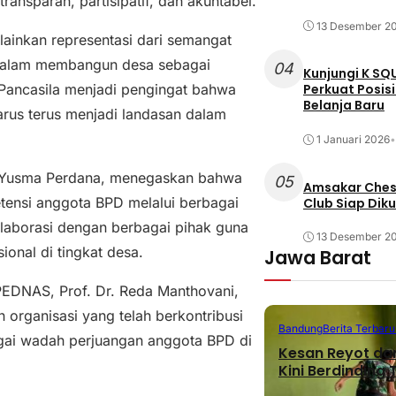
ansparan, partisipatif, dan akuntabel.
13 Desember 2
lainkan representasi dari semangat
 dalam membangun desa sebagai
04
Kunjungi K SQ
Pancasila menjadi pengingat bahwa
Perkuat Posis
Belanja Baru
harus terus menjadi landasan dalam
1 Januari 2026
•
a Yusma Perdana, menegaskan bahwa
05
Amsakar Chess
tensi anggota BPD melalui berbagai
Club Siap Dik
olaborasi dengan berbagai pihak guna
13 Desember 2
onal di tingkat desa.
Jawa Barat
DNAS, Prof. Dr. Reda Manthovani,
n organisasi yang telah berkontribusi
Bandung
Berita Terbaru
i wadah perjuangan anggota BPD di
Kesan Reyot da
Kini Berdinding