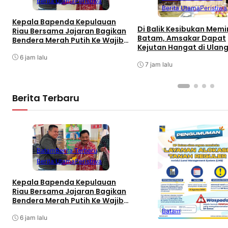
Berita Utama
Peristiwa
Berita Utama
Peristiwa
Kepala Bapenda Kepulauan
Di Balik Kesibukan Mem
Riau Bersama Jajaran Bagikan
Batam, Amsakar Dapat
Bendera Merah Putih Ke Wajib
Kejutan Hangat di Ulan
Pajak Kendaraan Bermotor di
ke-58
Kantor Samsat
6 jam lalu
7 jam lalu
Berita Terbaru
Batam
Berita Terbaru
Berita Utama
Peristiwa
Kepala Bapenda Kepulauan
Riau Bersama Jajaran Bagikan
Bendera Merah Putih Ke Wajib
Pajak Kendaraan Bermotor di
Batam
Kantor Samsat
6 jam lalu