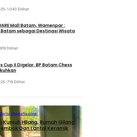
025
•
1.040 Dilihat
UARE Mall Batam, Wamenpar :
i Batam sebagai Destinasi Wisata
919 Dilihat
 Cup II Digelar, BP Batam Chess
ukuhkan
025
•
719 Dilihat
Berita Utama
Nasional
n Kumuh Hilang, Rumah Gilang
 Tembok Dan Lantai Keramik