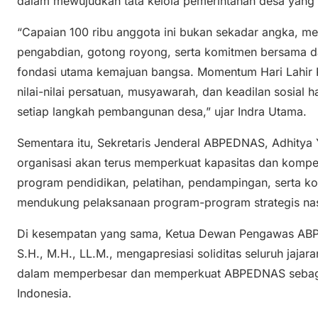
dalam mewujudkan tata kelola pemerintahan desa yang tr
“Capaian 100 ribu anggota ini bukan sekadar angka, me
pengabdian, gotong royong, serta komitmen bersama
fondasi utama kemajuan bangsa. Momentum Hari Lahir 
nilai-nilai persatuan, musyawarah, dan keadilan sosial 
setiap langkah pembangunan desa,” ujar Indra Utama.
Sementara itu, Sekretaris Jenderal ABPEDNAS, Adhity
organisasi akan terus memperkuat kapasitas dan kompe
program pendidikan, pelatihan, pendampingan, serta k
mendukung pelaksanaan program-program strategis nasi
Di kesempatan yang sama, Ketua Dewan Pengawas ABPE
S.H., M.H., LL.M., mengapresiasi soliditas seluruh jajara
dalam memperbesar dan memperkuat ABPEDNAS sebaga
Indonesia.