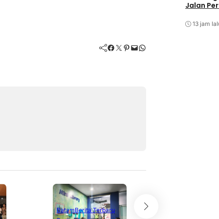
Jalan Pe
13 jam lal
Facebook
Twitter
Pinterest
Mail
WhatsApp
Batam
Berita Terbaru