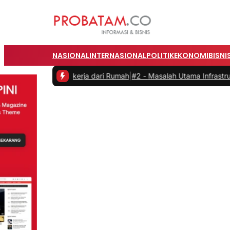
NASIONAL
INTERNASIONAL
POLITIK
EKONOMI
BISNI
as saat Bekerja dari Rumah
|
#2 -
Masalah Utama Infrastruktur Pengis