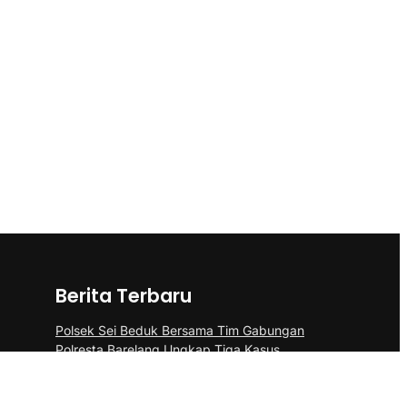
Berita Terbaru
Polsek Sei Beduk Bersama Tim Gabungan
Polresta Barelang Ungkap Tiga Kasus
Curanmor
Aplikasikan Pupuk Kosasih, Satgas Sektor