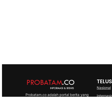
TELUS
Nasional
Probatam.co adalah portal berita yang
Internasi
menyajikan informasi terbaru seputar dan
Bisnis
Kepulauan Riau, Nasional maupun
Ekonomi