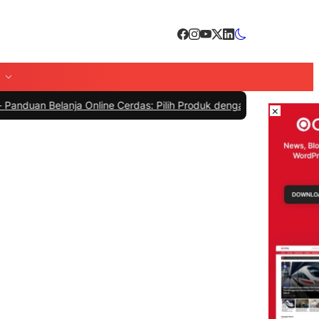
elanja Online Cerdas: Pilih Produk dengan Bijak dan Hindari Penipu
×