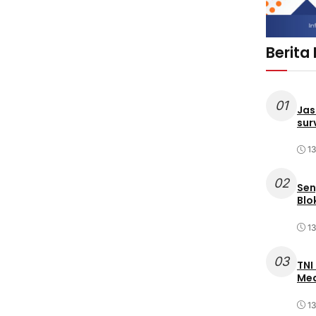
Berita
01
Jas
sur
1
02
Sen
Blo
1
03
TNI
Med
1