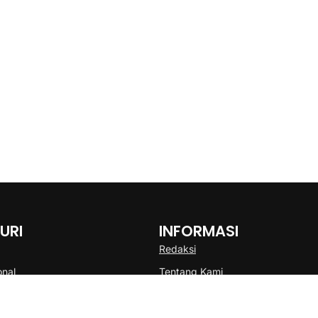
URI
INFORMASI
Redaksi
onal
Tentang Kami
Disclaimer
Pedoman Media Cyber