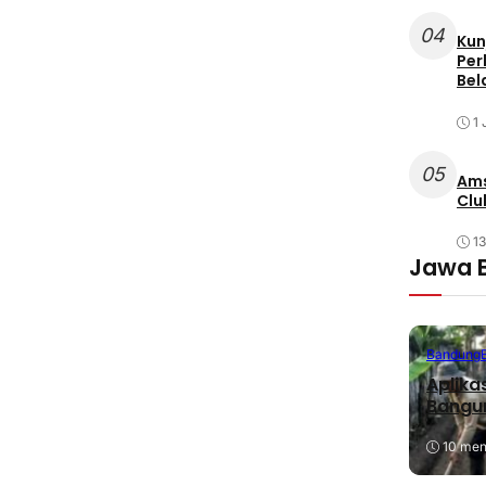
04
Kun
Per
Bel
1 
05
Ams
Clu
1
Jawa 
Bandung
Aplika
Bangu
10 meni