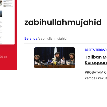
zabihullahmujahid
Beranda
/
zabihullahmujahid
BERITA TERBAR
Taliban M
Keraguan
PROBATAM.CO,
kembali kekua