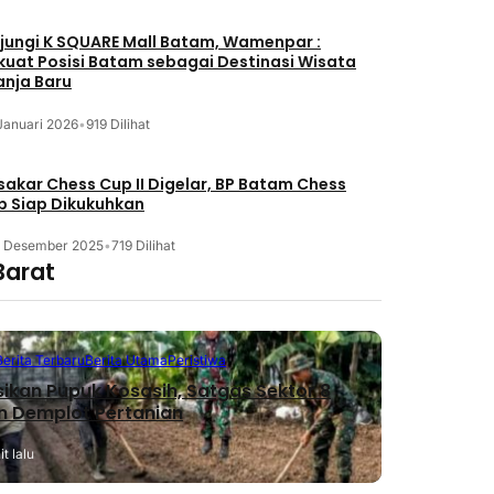
jungi K SQUARE Mall Batam, Wamenpar :
kuat Posisi Batam sebagai Destinasi Wisata
anja Baru
Januari 2026
•
919 Dilihat
akar Chess Cup II Digelar, BP Batam Chess
b Siap Dikukuhkan
3 Desember 2025
•
719 Dilihat
Barat
Berita Terbaru
Berita Utama
Peristiwa
sikan Pupuk Kosasih, Satgas Sektor 8
n Demplot Pertanian
t lalu