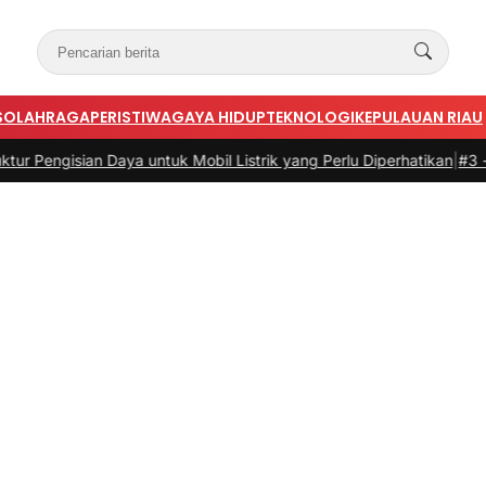
S
OLAHRAGA
PERISTIWA
GAYA HIDUP
TEKNOLOGI
KEPULAUAN RIAU
ian Daya untuk Mobil Listrik yang Perlu Diperhatikan
|
#3 -
Panduan B