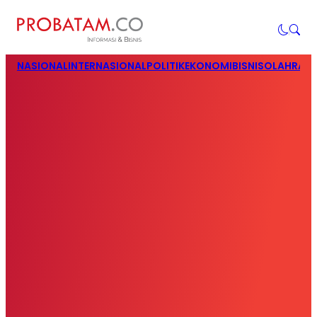
NASIONAL
INTERNASIONAL
POLITIK
EKONOMI
BISNIS
OLAHRAG