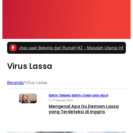
ivitas saat Bekerja dari Rumah
|
#2 -
Masalah Utama Infrastruktur Pe
Virus Lassa
Beranda
/
Virus Lassa
BERITA TERBARU
|
BERITA UTAMA
|
GAYA HIDUP
•
11 Februari 2022
Mengenal Apa itu Demam Lassa
yang Terdeteksi di Inggris