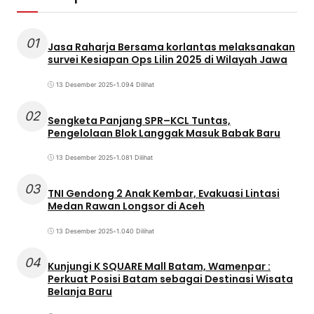
01
Jasa Raharja Bersama korlantas melaksanakan
survei Kesiapan Ops Lilin 2025 di Wilayah Jawa
13 Desember 2025
•
1.094 Dilihat
02
Sengketa Panjang SPR–KCL Tuntas,
Pengelolaan Blok Langgak Masuk Babak Baru
13 Desember 2025
•
1.081 Dilihat
03
TNI Gendong 2 Anak Kembar, Evakuasi Lintasi
Medan Rawan Longsor di Aceh
13 Desember 2025
•
1.040 Dilihat
04
Kunjungi K SQUARE Mall Batam, Wamenpar :
Perkuat Posisi Batam sebagai Destinasi Wisata
Belanja Baru