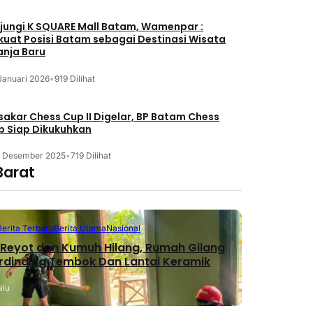
jungi K SQUARE Mall Batam, Wamenpar :
kuat Posisi Batam sebagai Destinasi Wisata
anja Baru
Januari 2026
•
919 Dilihat
akar Chess Cup II Digelar, BP Batam Chess
b Siap Dikukuhkan
3 Desember 2025
•
719 Dilihat
Barat
Berita Terbaru
Berita Utama
Nasional
Reyot dan Kumuh Hilang, Rumah Gilang
erdinding Tembok Dan Lantai Keramik
alu