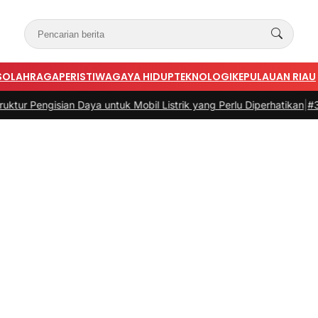
S
OLAHRAGA
PERISTIWA
GAYA HIDUP
TEKNOLOGI
KEPULAUAN RIAU
ian Daya untuk Mobil Listrik yang Perlu Diperhatikan
|
#3 -
Panduan B