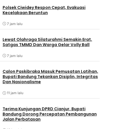
Polsek Ciwidey Respon Cepat, Evakuasi
Kecelakaan Beruntun
7 jam lalu
Lewat Olahraga Silaturahmi Semakin Erat,
Satgas TMMD Dan Warga Gelar Volly Ball
7 jam lalu
Calon Paskibraka Masuk Pemusatan Latihan,
Bupati Bandung Tekankan Disiplin, Integritas
Dan Nasionalisme
11 jam lalu
Terima Kunjungan DPRD Cianjur, Bupati
Bandung Dorong Percepatan Pembangunan
Jalan Perbatasan