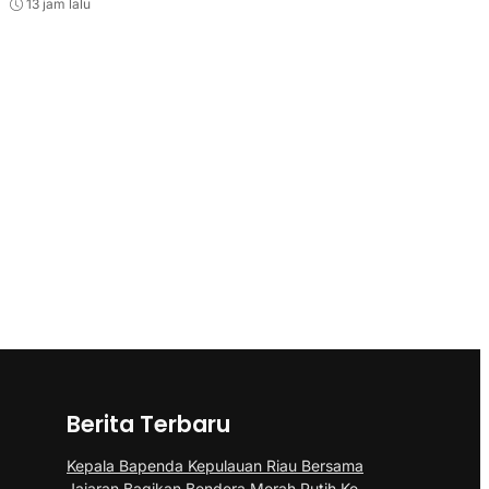
13 jam lalu
Berita Terbaru
Kepala Bapenda Kepulauan Riau Bersama
Jajaran Bagikan Bendera Merah Putih Ke