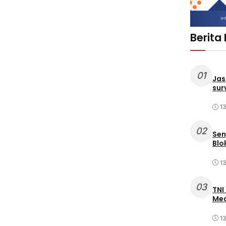
Berita
01
Jas
sur
1
02
Sen
Blo
1
03
TNI
Med
1