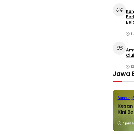
04
Kun
Per
Bel
1 
05
Ams
Clu
1
Jawa 
Bandung
Kesan 
Kini B
7 jam l