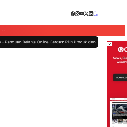
elanja Online Cerdas: Pilih Produk dengan Bijak dan Hindari Penipu
×