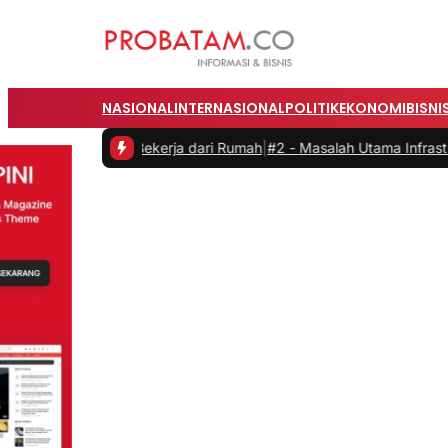
NASIONAL
INTERNASIONAL
POLITIK
EKONOMI
BISNI
as saat Bekerja dari Rumah
|
#2 -
Masalah Utama Infrastruktur Pengis