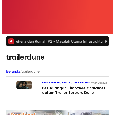
Bekerja dari Rumah
|
#2 -
Masalah Utama Infrastruktur Pengisian Daya
trailerdune
Beranda
/
trailerdune
BERITA TERBARU
|
BERITA UTAMA
|
HIBURAN
•
24 Juli 2021
Petualangan Timothee Chalamet
dalam Trailer Terbaru Dune