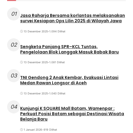
01
Jasa Raharja Bersama korlantas melaksanakan
survei Kesiapan Ops Lilin 2025 di Wilayah Jawa
13 Desember 2025
•
1.094 Dilihat
02
Sengketa Panjang SPR–KCL Tuntas,
Pengelolaan Blok Langgak Masuk Babak Baru
13 Desember 2025
•
1.081 Dilihat
03
TNI Gendong 2 Anak Kembar, Evakuasi Lintasi
Medan Rawan Longsor di Aceh
13 Desember 2025
•
1.040 Dilihat
04
Kunjungi K SQUARE Mall Batam, Wamenpar :
Perkuat Posisi Batam sebagai Destinasi Wisata
Belanja Baru
1 Januari 2026
•
919 Dilihat