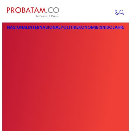
NASIONAL
INTERNASIONAL
POLITIK
EKONOMI
BISNIS
OLAHRAG