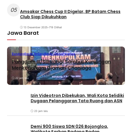
05
Amsakar Chess Cup II Digelar, BP Batam Chess
Club Siap Dikukuhkan
13 Desember 2025
•
719 Dilihat
Jawa Barat
Bandung
Berita Terbaru
Berita Utama
Peristiwa
Pangdam III/Siliwangi Sambut Kunjungan
Menkopolkam Djamari Chaniago
22 jam lalu
Izin Videotron Dibekukan, Wali Kota Selidiki
Dugaan Pelanggaran Tata Ruang dan ASN
23 jam lalu
Demi 900 Siswa SDN 026 Bojongloa,
Walikota Farhan Padang Badan