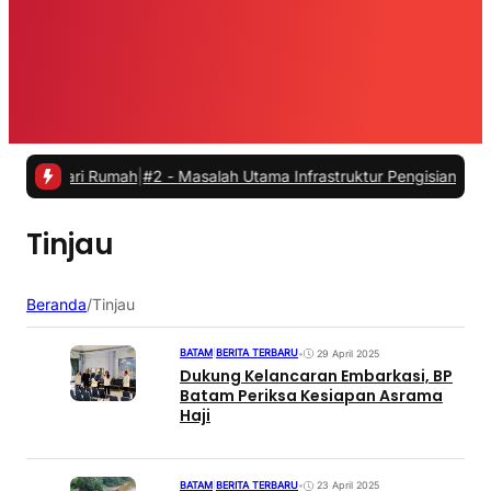
 dari Rumah
|
#2 -
Masalah Utama Infrastruktur Pengisian Daya untuk M
Tinjau
Beranda
/
Tinjau
BATAM
|
BERITA TERBARU
•
29 April 2025
Dukung Kelancaran Embarkasi, BP
Batam Periksa Kesiapan Asrama
Haji
BATAM
|
BERITA TERBARU
•
23 April 2025