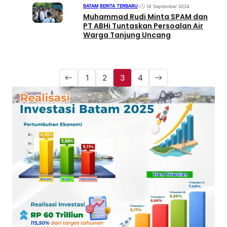
BATAM
|
BERITA TERBARU
•
18 September 2024
Muhammad Rudi Minta SPAM dan
PT ABHi Tuntaskan Persoalan Air
Warga Tanjung Uncang
1
2
3
4