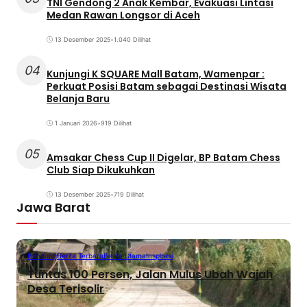
TNI Gendong 2 Anak Kembar, Evakuasi Lintasi
Medan Rawan Longsor di Aceh
13 Desember 2025
•
1.040 Dilihat
04
Kunjungi K SQUARE Mall Batam, Wamenpar :
Perkuat Posisi Batam sebagai Destinasi Wisata
Belanja Baru
1 Januari 2026
•
919 Dilihat
05
Amsakar Chess Cup II Digelar, BP Batam Chess
Club Siap Dikukuhkan
13 Desember 2025
•
719 Dilihat
Jawa Barat
Bandung
Berita Terbaru
Berita Utama
Inspirasi
Tuntas 100 Persen, Jalan Mulus Ubah Wajah
Desa Terisolir