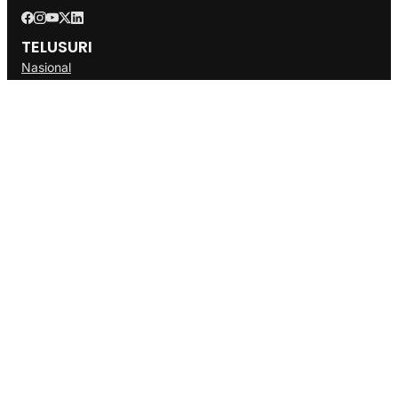
TELUSURI
Nasional
Internasional
Bisnis
Ekonomi
Politik
Olahraga
INFORMASI
Redaksi
Tentang Kami
Disclaimer
Pedoman Media Cyber
SOP