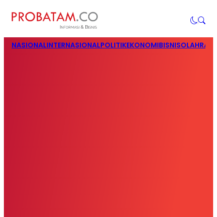
NASIONAL
INTERNASIONAL
POLITIK
EKONOMI
BISNIS
OLAHRAG