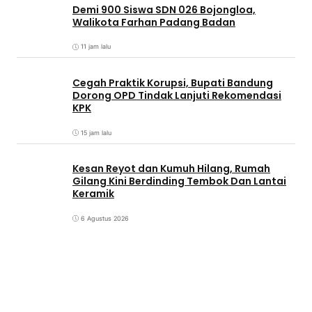
Demi 900 Siswa SDN 026 Bojongloa,
Walikota Farhan Padang Badan
11 jam lalu
Cegah Praktik Korupsi, Bupati Bandung
Dorong OPD Tindak Lanjuti Rekomendasi
KPK
15 jam lalu
Kesan Reyot dan Kumuh Hilang, Rumah
Gilang Kini Berdinding Tembok Dan Lantai
Keramik
6 Agustus 2026