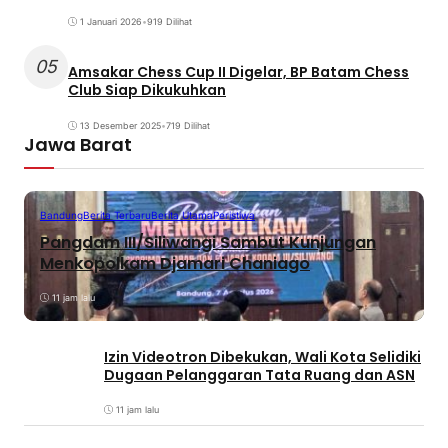
1 Januari 2026
•
919 Dilihat
05
Amsakar Chess Cup II Digelar, BP Batam Chess
Club Siap Dikukuhkan
13 Desember 2025
•
719 Dilihat
Jawa Barat
Bandung
Berita Terbaru
Berita Utama
Peristiwa
Pangdam III/Siliwangi Sambut Kunjungan
Menkopolkam Djamari Chaniago
11 jam lalu
Izin Videotron Dibekukan, Wali Kota Selidiki
Dugaan Pelanggaran Tata Ruang dan ASN
11 jam lalu