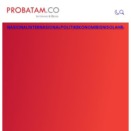
NASIONAL
INTERNASIONAL
POLITIK
EKONOMI
BISNIS
OLAHRAG