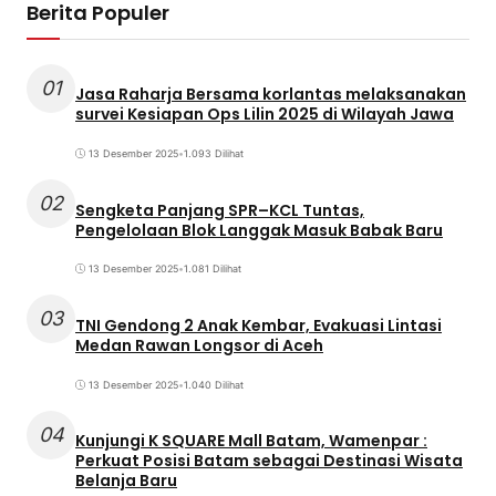
Berita Populer
01
Jasa Raharja Bersama korlantas melaksanakan
survei Kesiapan Ops Lilin 2025 di Wilayah Jawa
13 Desember 2025
•
1.093 Dilihat
02
Sengketa Panjang SPR–KCL Tuntas,
Pengelolaan Blok Langgak Masuk Babak Baru
13 Desember 2025
•
1.081 Dilihat
03
TNI Gendong 2 Anak Kembar, Evakuasi Lintasi
Medan Rawan Longsor di Aceh
13 Desember 2025
•
1.040 Dilihat
04
Kunjungi K SQUARE Mall Batam, Wamenpar :
Perkuat Posisi Batam sebagai Destinasi Wisata
Belanja Baru