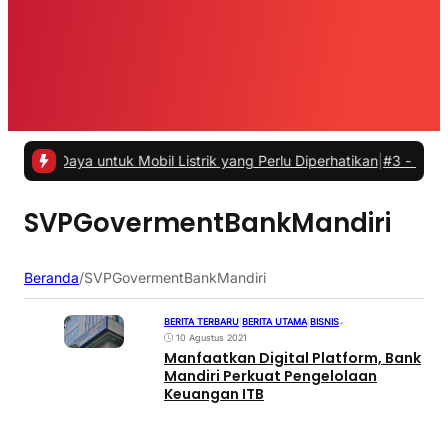
n Daya untuk Mobil Listrik yang Perlu Diperhatikan
|
#3 -
Panduan Bel
SVPGovermentBankMandiri
Beranda
/
SVPGovermentBankMandiri
BERITA TERBARU
|
BERITA UTAMA
|
BISNIS
•
10 Agustus 2021
Manfaatkan Digital Platform, Bank
Mandiri Perkuat Pengelolaan
Keuangan ITB