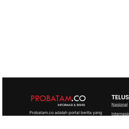
TELUS
Nasional
Probatam.co adalah portal berita yang
Internasi
menyajikan informasi terbaru seputar dan
Bisnis
Kepulauan Riau, Nasional maupun