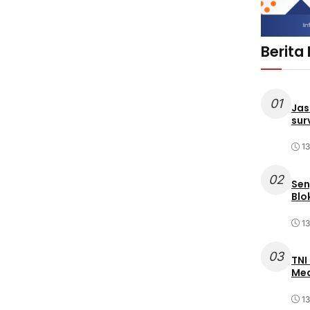
Berita
01
Jas
sur
1
02
Sen
Blo
1
03
TNI
Med
1