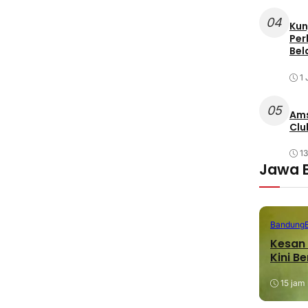
04
Kun
Per
Bel
1 
05
Ams
Clu
1
Jawa 
Bandung
Kesan 
Kini B
15 jam 