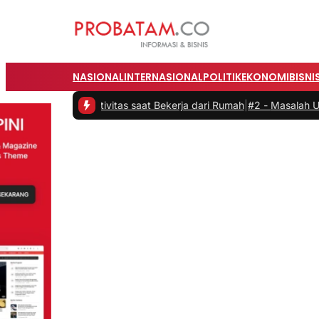
NASIONAL
INTERNASIONAL
POLITIK
EKONOMI
BISNI
an Produktivitas saat Bekerja dari Rumah
|
#2 -
Masalah Utama Infras