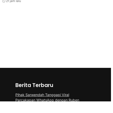
21 jam lalu
Berita Terbaru
Pihak Sarwendah Tanggapi Viral
Percakapan WhatsApp dengan Ruben
Terkait Dugaan Obat HIV