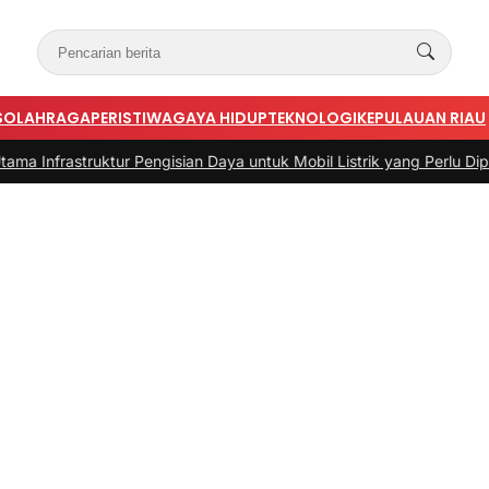
S
OLAHRAGA
PERISTIWA
GAYA HIDUP
TEKNOLOGI
KEPULAUAN RIAU
truktur Pengisian Daya untuk Mobil Listrik yang Perlu Diperhatikan
|