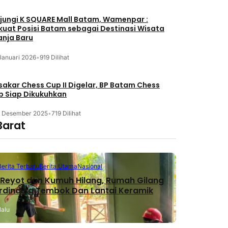
jungi K SQUARE Mall Batam, Wamenpar :
kuat Posisi Batam sebagai Destinasi Wisata
anja Baru
Januari 2026
•
919 Dilihat
akar Chess Cup II Digelar, BP Batam Chess
b Siap Dikukuhkan
3 Desember 2025
•
719 Dilihat
Barat
Berita Terbaru
Berita Utama
Nasional
Reyot dan Kumuh Hilang, Rumah Gilang
erdinding Tembok Dan Lantai Keramik
lalu