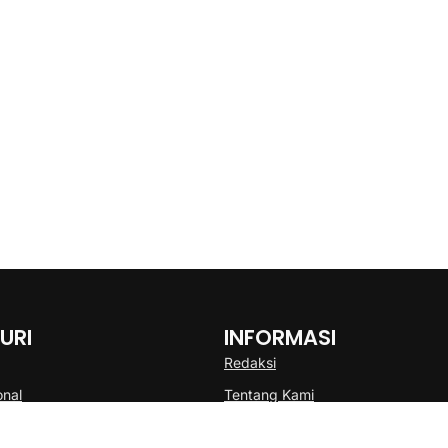
URI
INFORMASI
Redaksi
onal
Tentang Kami
Disclaimer