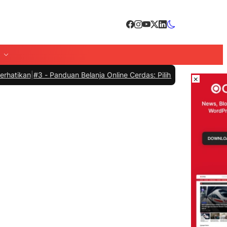
#3 -
Panduan Belanja Online Cerdas: Pilih Produk dengan Bijak dan 
×