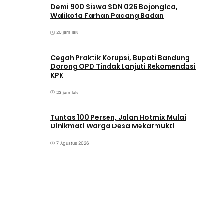
Demi 900 Siswa SDN 026 Bojongloa,
Walikota Farhan Padang Badan
20 jam lalu
Cegah Praktik Korupsi, Bupati Bandung
Dorong OPD Tindak Lanjuti Rekomendasi
KPK
23 jam lalu
Tuntas 100 Persen, Jalan Hotmix Mulai
Dinikmati Warga Desa Mekarmukti
7 Agustus 2026