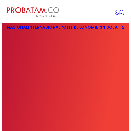
NASIONAL
INTERNASIONAL
POLITIK
EKONOMI
BISNIS
OLAHRAG