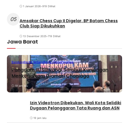
1 Januari 2026
•
919 Dilihat
05
Amsakar Chess Cup II Digelar, BP Batam Chess
Club Siap Dikukuhkan
13 Desember 2025
•
719 Dilihat
Jawa Barat
Bandung
Berita Terbaru
Berita Utama
Peristiwa
Pangdam III/Siliwangi Sambut Kunjungan
Menkopolkam Djamari Chaniago
19 jam lalu
Izin Videotron Dibekukan, Wali Kota Selidiki
Dugaan Pelanggaran Tata Ruang dan ASN
19 jam lalu