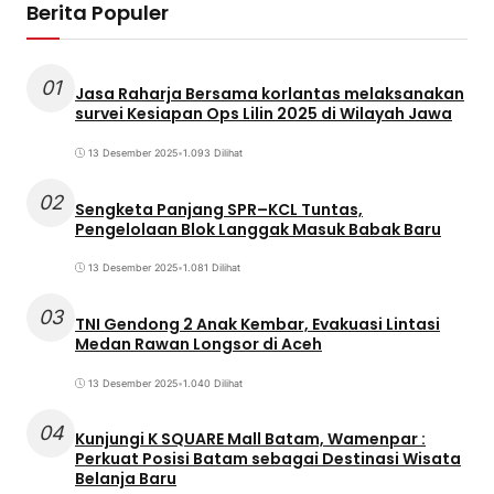
Berita Populer
01
Jasa Raharja Bersama korlantas melaksanakan
survei Kesiapan Ops Lilin 2025 di Wilayah Jawa
13 Desember 2025
•
1.093 Dilihat
02
Sengketa Panjang SPR–KCL Tuntas,
Pengelolaan Blok Langgak Masuk Babak Baru
13 Desember 2025
•
1.081 Dilihat
03
TNI Gendong 2 Anak Kembar, Evakuasi Lintasi
Medan Rawan Longsor di Aceh
13 Desember 2025
•
1.040 Dilihat
04
Kunjungi K SQUARE Mall Batam, Wamenpar :
Perkuat Posisi Batam sebagai Destinasi Wisata
Belanja Baru