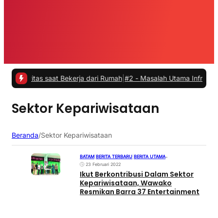
vitas saat Bekerja dari Rumah
|
#2 -
Masalah Utama Infrastruktur Pen
Sektor Kepariwisataan
Beranda
/
Sektor Kepariwisataan
BATAM
|
BERITA TERBARU
|
BERITA UTAMA
•
23 Februari 2022
Ikut Berkontribusi Dalam Sektor
Kepariwisataan, Wawako
Resmikan Barra 37 Entertainment