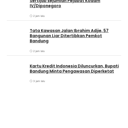
Sertijab sejumlah Pejabat Kodam
IV/Diponegoro
2 jam lalu
Tata Kawasan Jalan Ibrahim Adjie, 57
Bangunan Liar Ditertibkan Pemkot
Bandung
2 jam lalu
Kartu Kredit Indonesia Diluncurkan, Bupati
Bandung Minta Pengawasan Diperketat
3 jam lalu