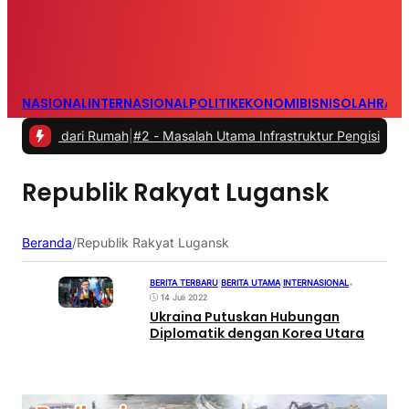
NASIONAL
INTERNASIONAL
POLITIK
EKONOMI
BISNIS
OLAHRAG
rja dari Rumah
|
#2 -
Masalah Utama Infrastruktur Pengisian Daya untu
Republik Rakyat Lugansk
Beranda
/
Republik Rakyat Lugansk
BERITA TERBARU
|
BERITA UTAMA
|
INTERNASIONAL
•
14 Juli 2022
Ukraina Putuskan Hubungan
Diplomatik dengan Korea Utara