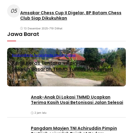
05
Amsakar Chess Cup II Digelar, BP Batam Chess
Club Siap Dikukuhkan
13 Desember 2025
•
719 Dilihat
Jawa Barat
Bandung
Berita Terbaru
Berita Utama
Peristiwa
Kerja Keras Tentara – Rakyat, Hampir
Seluruh Sasaran TMMD Tuntas 100 Persen
2 jam lalu
Anak-Anak Di Lokasi TMMD Ucapkan
Terima Kasih Usai Betonisasi Jalan Selesai
2 jam lalu
Pangdam Mayjen TNI Achiruddin Pimpin