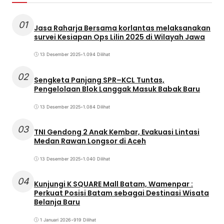
01
Jasa Raharja Bersama korlantas melaksanakan
survei Kesiapan Ops Lilin 2025 di Wilayah Jawa
13 Desember 2025
•
1.094 Dilihat
02
Sengketa Panjang SPR–KCL Tuntas,
Pengelolaan Blok Langgak Masuk Babak Baru
13 Desember 2025
•
1.084 Dilihat
03
TNI Gendong 2 Anak Kembar, Evakuasi Lintasi
Medan Rawan Longsor di Aceh
13 Desember 2025
•
1.040 Dilihat
04
Kunjungi K SQUARE Mall Batam, Wamenpar :
Perkuat Posisi Batam sebagai Destinasi Wisata
Belanja Baru
1 Januari 2026
•
919 Dilihat