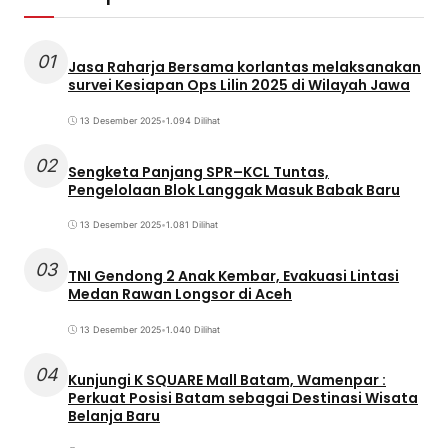
01
Jasa Raharja Bersama korlantas melaksanakan
survei Kesiapan Ops Lilin 2025 di Wilayah Jawa
13 Desember 2025
•
1.094 Dilihat
02
Sengketa Panjang SPR–KCL Tuntas,
Pengelolaan Blok Langgak Masuk Babak Baru
13 Desember 2025
•
1.081 Dilihat
03
TNI Gendong 2 Anak Kembar, Evakuasi Lintasi
Medan Rawan Longsor di Aceh
13 Desember 2025
•
1.040 Dilihat
04
Kunjungi K SQUARE Mall Batam, Wamenpar :
Perkuat Posisi Batam sebagai Destinasi Wisata
Belanja Baru