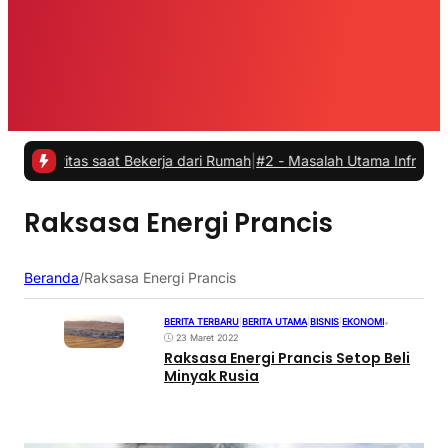
vitas saat Bekerja dari Rumah
|
#2 -
Masalah Utama Infrastruktur Pen
Raksasa Energi Prancis
Beranda
/
Raksasa Energi Prancis
BERITA TERBARU
|
BERITA UTAMA
|
BISNIS
|
EKONOMI
•
23 Maret 2022
Raksasa Energi Prancis Setop Beli
Minyak Rusia