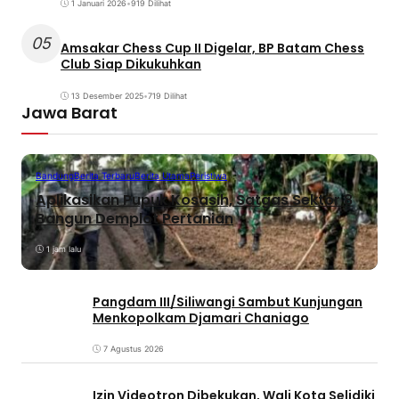
1 Januari 2026
•
919 Dilihat
05
Amsakar Chess Cup II Digelar, BP Batam Chess
Club Siap Dikukuhkan
13 Desember 2025
•
719 Dilihat
Jawa Barat
Bandung
Berita Terbaru
Berita Utama
Peristiwa
Aplikasikan Pupuk Kosasih, Satgas Sektor 8
Bangun Demplot Pertanian
1 jam lalu
Pangdam III/Siliwangi Sambut Kunjungan
Menkopolkam Djamari Chaniago
7 Agustus 2026
Izin Videotron Dibekukan, Wali Kota Selidiki