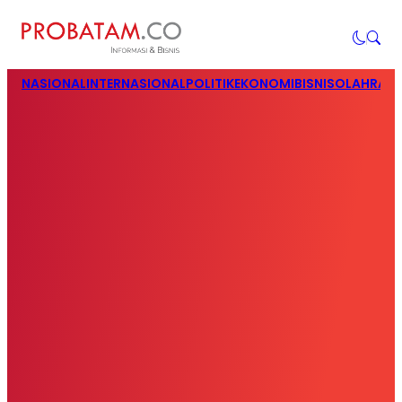
NASIONAL
INTERNASIONAL
POLITIK
EKONOMI
BISNIS
OLAHRAG