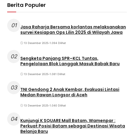
Berita Populer
01
Jasa Raharja Bersama korlantas melaksanakan
survei Kesiapan Ops Lilin 2025 di Wilayah Jawa
13 Desember 2025
•
1.094 Dilihat
02
Sengketa Panjang SPR–KCL Tuntas,
Pengelolaan Blok Langgak Masuk Babak Baru
13 Desember 2025
•
1.081 Dilihat
03
TNI Gendong 2 Anak Kembar, Evakuasi Lintasi
Medan Rawan Longsor di Aceh
13 Desember 2025
•
1.040 Dilihat
04
Kunjungi K SQUARE Mall Batam, Wamenpar :
Perkuat Posisi Batam sebagai Destinasi Wisata
Belanja Baru