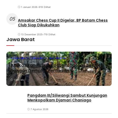
1 Januari 2026
•
919 Dilihat
05
Amsakar Chess Cup II Digelar, BP Batam Chess
Club Siap Dikukuhkan
13 Desember 2025
•
719 Dilihat
Jawa Barat
Bandung
Berita Terbaru
Berita Utama
Peristiwa
Aplikasikan Pupuk Kosasih, Satgas Sektor 8
Bangun Demplot Pertanian
1 jam lalu
Pangdam III/Siliwangi Sambut Kunjungan
Menkopolkam Djamari Chaniago
7 Agustus 2026