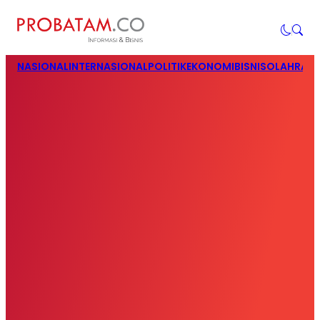
NASIONAL
INTERNASIONAL
POLITIK
EKONOMI
BISNIS
OLAHRAG