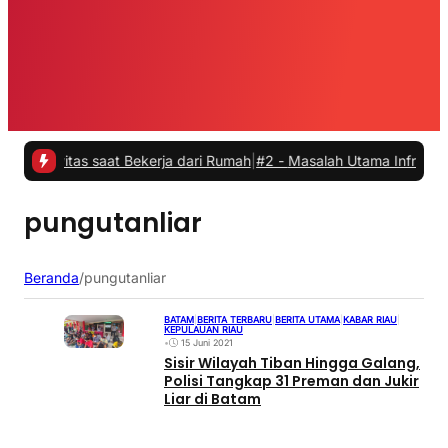
vitas saat Bekerja dari Rumah
|
#2 -
Masalah Utama Infrastruktur Pe
pungutanliar
Beranda
/
pungutanliar
BATAM
|
BERITA TERBARU
|
BERITA UTAMA
|
KABAR RIAU
|
KEPULAUAN RIAU
•
15 Juni 2021
Sisir Wilayah Tiban Hingga Galang,
Polisi Tangkap 31 Preman dan Jukir
Liar di Batam