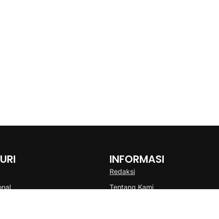
URI
INFORMASI
Redaksi
onal
Tentang Kami
Disclaimer
Pedoman Media Cyber