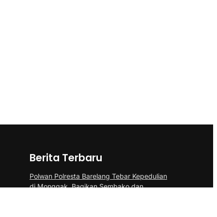
Berita Terbaru
Polwan Polresta Barelang Tebar Kepedulian
di Monggak, Bagikan Sembako dan
Bendera Merah Putih
Dibalik Setiap Ruas Jalan yang Dibangun,