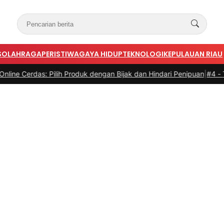
S
OLAHRAGA
PERISTIWA
GAYA HIDUP
TEKNOLOGI
KEPULAUAN RIAU
as: Pilih Produk dengan Bijak dan Hindari Penipuan
|
#4 -
Tips Memil