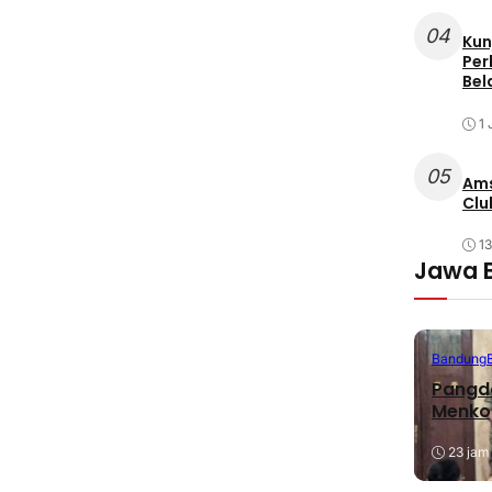
04
Kun
Per
Bel
1 
05
Ams
Clu
1
Jawa 
Bandung
Pangda
Menko
23 jam 