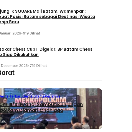
jungi K SQUARE Mall Batam, Wamenpar :
kuat Posisi Batam sebagai Destinasi Wisata
anja Baru
Januari 2026
•
919 Dilihat
akar Chess Cup II Digelar, BP Batam Chess
b Siap Dikukuhkan
3 Desember 2025
•
719 Dilihat
Barat
Berita Terbaru
Berita Utama
Peristiwa
m III/Siliwangi Sambut Kunjungan
polkam Djamari Chaniago
lalu