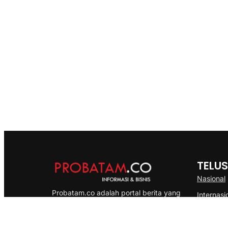
TELUS
Nasional
Probatam.co adalah portal berita yang
Internasi
menyajikan informasi terbaru seputar dan
Bisnis
Kepulauan Riau, Nasional maupun
Ekonomi