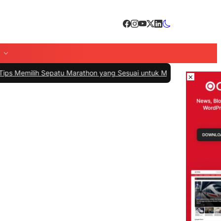
ih Sepatu Marathon yang Sesuai untuk Menunjang Kenyamanan dan
×