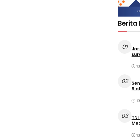
Berita
01
Jas
sur
1
02
Sen
Blo
1
03
TNI
Med
1