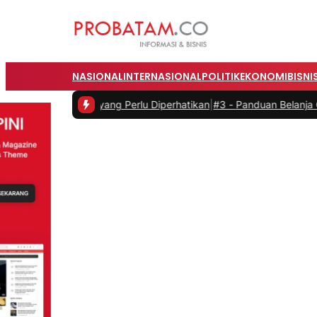
NASIONAL
INTERNASIONAL
POLITIK
EKONOMI
BISNI
il Listrik yang Perlu Diperhatikan
|
#3 -
Panduan Belanja Online Cerd