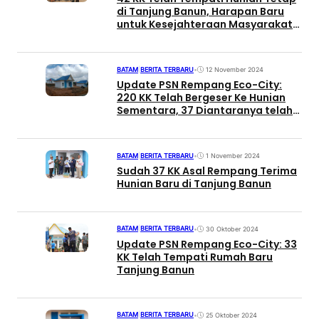
di Tanjung Banun, Harapan Baru
untuk Kesejahteraan Masyarakat
Rempang
BATAM
|
BERITA TERBARU
•
12 November 2024
Update PSN Rempang Eco-City:
220 KK Telah Bergeser Ke Hunian
Sementara, 37 Diantaranya telah
Pindah Tempati Hunian Baru
BATAM
|
BERITA TERBARU
•
1 November 2024
Sudah 37 KK Asal Rempang Terima
Hunian Baru di Tanjung Banun
BATAM
|
BERITA TERBARU
•
30 Oktober 2024
Update PSN Rempang Eco-City: 33
KK Telah Tempati Rumah Baru
Tanjung Banun
BATAM
|
BERITA TERBARU
•
25 Oktober 2024