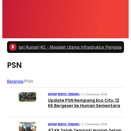
 dari Rumah
|
#2 -
Masalah Utama Infrastruktur Pengisian Daya untuk M
PSN
Beranda
/
PSN
BATAM
|
BERITA TERBARU
•
5 Desember 2024
Update PSN Rempang Eco City, 12
KK Bergeser ke Hunian Sementara
BATAM
|
BERITA TERBARU
•
3 Desember 2024
42 KK Telah Tempati Hunian Tetap