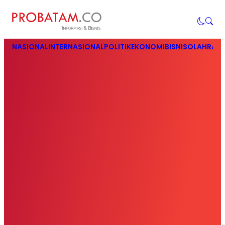
NASIONAL
INTERNASIONAL
POLITIK
EKONOMI
BISNIS
OLAHRAG