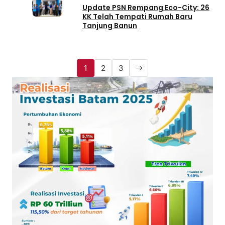
Update PSN Rempang Eco-City: 26
KK Telah Tempati Rumah Baru
Tanjung Banun
1
2
3