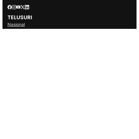
TELUSURI
Nasional
Internasional
Bisnis
Ekonomi
Politik
Olahraga
INFORMASI
Redaksi
Tentang Kami
Disclaimer
Pedoman Media Cyber
SOP