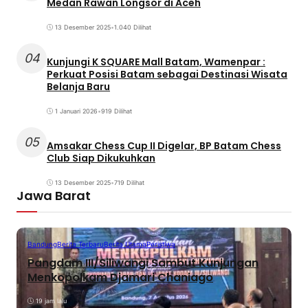
Medan Rawan Longsor di Aceh
13 Desember 2025
•
1.040 Dilihat
04
Kunjungi K SQUARE Mall Batam, Wamenpar :
Perkuat Posisi Batam sebagai Destinasi Wisata
Belanja Baru
1 Januari 2026
•
919 Dilihat
05
Amsakar Chess Cup II Digelar, BP Batam Chess
Club Siap Dikukuhkan
13 Desember 2025
•
719 Dilihat
Jawa Barat
Bandung
Berita Terbaru
Berita Utama
Peristiwa
Pangdam III/Siliwangi Sambut Kunjungan
Menkopolkam Djamari Chaniago
19 jam lalu