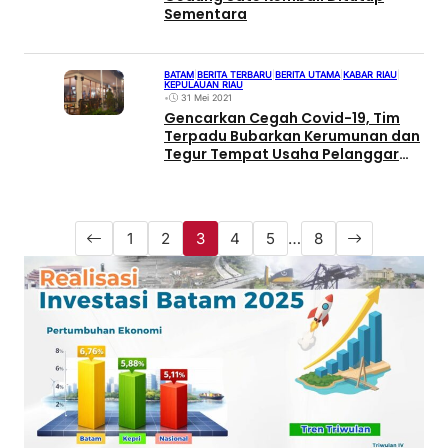
Sementara
BATAM
|
BERITA TERBARU
|
BERITA UTAMA
|
KABAR RIAU
|
KEPULAUAN RIAU
•
31 Mei 2021
Gencarkan Cegah Covid-19, Tim
Terpadu Bubarkan Kerumunan dan
Tegur Tempat Usaha Pelanggar
Aturan
1
2
3
4
5
…
8