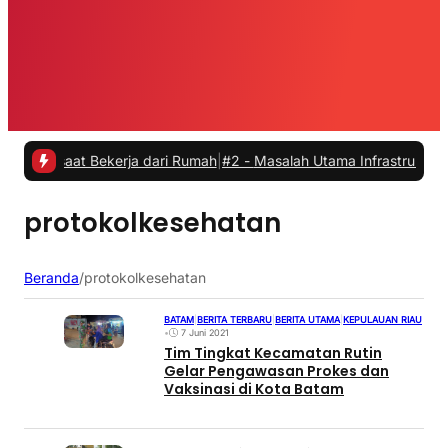
 saat Bekerja dari Rumah
|
#2 -
Masalah Utama Infrastruktur Pengisia
protokolkesehatan
Beranda
/
protokolkesehatan
BATAM
|
BERITA TERBARU
|
BERITA UTAMA
|
KEPULAUAN RIAU
•
7 Juni 2021
Tim Tingkat Kecamatan Rutin
Gelar Pengawasan Prokes dan
Vaksinasi di Kota Batam