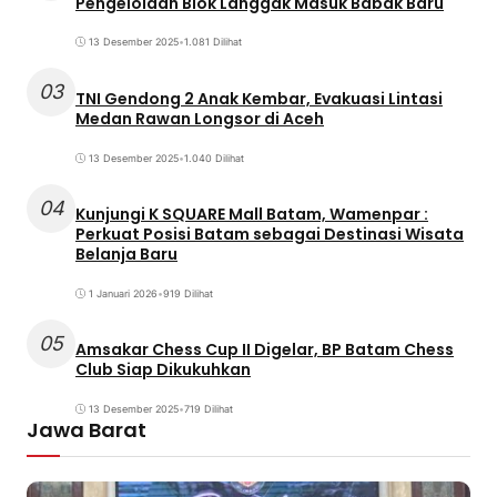
Pengelolaan Blok Langgak Masuk Babak Baru
13 Desember 2025
•
1.081 Dilihat
03
TNI Gendong 2 Anak Kembar, Evakuasi Lintasi
Medan Rawan Longsor di Aceh
13 Desember 2025
•
1.040 Dilihat
04
Kunjungi K SQUARE Mall Batam, Wamenpar :
Perkuat Posisi Batam sebagai Destinasi Wisata
Belanja Baru
1 Januari 2026
•
919 Dilihat
05
Amsakar Chess Cup II Digelar, BP Batam Chess
Club Siap Dikukuhkan
13 Desember 2025
•
719 Dilihat
Jawa Barat