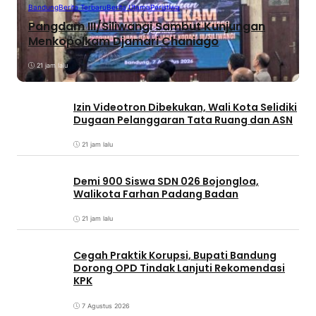
Bandung
Berita Terbaru
Berita Utama
Peristiwa
Pangdam III/Siliwangi Sambut Kunjungan
Menkopolkam Djamari Chaniago
21 jam lalu
Izin Videotron Dibekukan, Wali Kota Selidiki
Dugaan Pelanggaran Tata Ruang dan ASN
21 jam lalu
Demi 900 Siswa SDN 026 Bojongloa,
Walikota Farhan Padang Badan
21 jam lalu
Cegah Praktik Korupsi, Bupati Bandung
Dorong OPD Tindak Lanjuti Rekomendasi
KPK
7 Agustus 2026