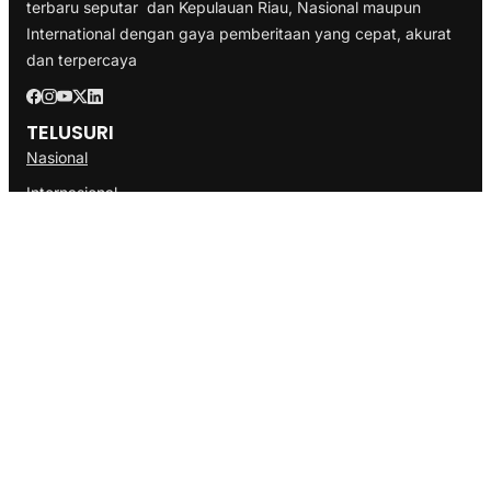
terbaru seputar dan Kepulauan Riau, Nasional maupun
International dengan gaya pemberitaan yang cepat, akurat
dan terpercaya
TELUSURI
Nasional
Internasional
Bisnis
Ekonomi
Politik
Olahraga
INFORMASI
Redaksi
Tentang Kami
Disclaimer