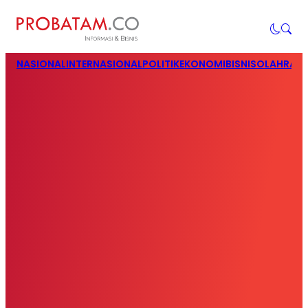
NASIONAL
INTERNASIONAL
POLITIK
EKONOMI
BISNIS
OLAHRAG