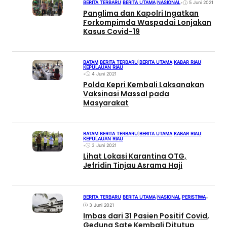
BERITA TERBARU
|
BERITA UTAMA
|
NASIONAL
•
5 Juni 2021
Panglima dan Kapolri Ingatkan
Forkompimda Waspadai Lonjakan
Kasus Covid-19
BATAM
|
BERITA TERBARU
|
BERITA UTAMA
|
KABAR RIAU
|
KEPULAUAN RIAU
•
4 Juni 2021
Polda Kepri Kembali Laksanakan
Vaksinasi Massal pada
Masyarakat
BATAM
|
BERITA TERBARU
|
BERITA UTAMA
|
KABAR RIAU
|
KEPULAUAN RIAU
•
3 Juni 2021
Lihat Lokasi Karantina OTG,
Jefridin Tinjau Asrama Haji
BERITA TERBARU
|
BERITA UTAMA
|
NASIONAL
|
PERISTIWA
•
3 Juni 2021
Imbas dari 31 Pasien Positif Covid,
Gedung Sate Kembali Ditutup