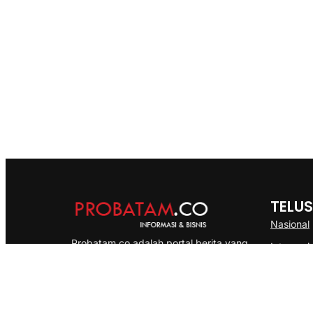
TELUS
Nasional
Probatam.co adalah portal berita yang
Internasi
menyajikan informasi terbaru seputar dan
Bisnis
Kepulauan Riau, Nasional maupun
Ekonomi
International dengan gaya pemberitaan
yang cepat, akurat dan terpercaya