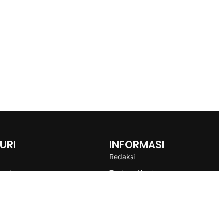
URI
INFORMASI
Redaksi
onal
Tentang Kami
Disclaimer
Pedoman Media Cyber