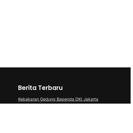
Berita Terbaru
Kebakaran Gedung Bapenda DKI Jakarta
di Gambir Berhasil Dipadamkan
Kemenkes Jelaskan Alasan Almarhum
Yurizal Menunggu 8 Jam di IGD RSCM