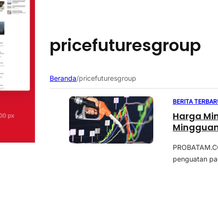
pricefuturesgroup
Beranda
/
pricefuturesgroup
BERITA TERBAR
Harga Min
Mingguan
PROBATAM.CO,
penguatan pad