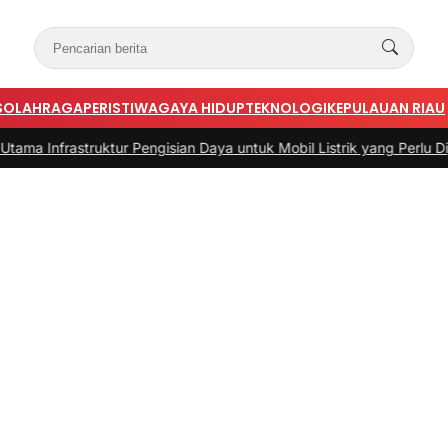
S
OLAHRAGA
PERISTIWA
GAYA HIDUP
TEKNOLOGI
KEPULAUAN RIAU
struktur Pengisian Daya untuk Mobil Listrik yang Perlu Diperhatikan