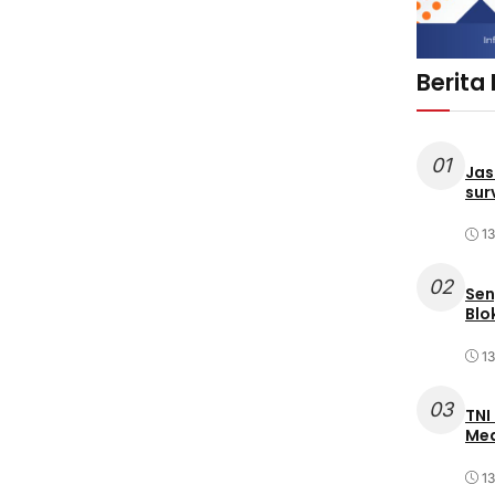
Berita
01
Jas
sur
1
02
Sen
Blo
1
03
TNI
Med
1