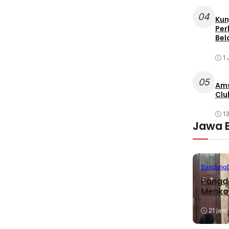
04
Kun
Per
Bel
1 
05
Ams
Clu
1
Jawa 
Bandung
Pangda
Menko
21 jam 