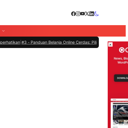
|
#3 -
Panduan Belanja Online Cerdas: Pilih Produk dengan Bijak dan
×