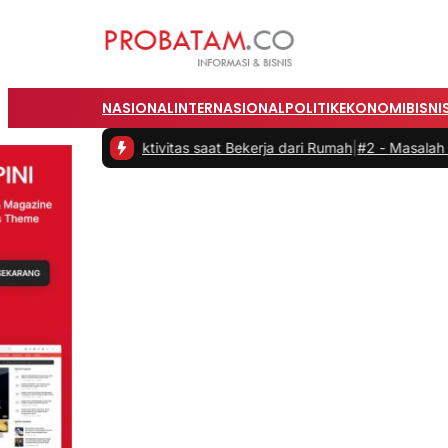
NASIONAL
INTERNASIONAL
POLITIK
EKONOMI
BISNI
an Produktivitas saat Bekerja dari Rumah
|
#2 -
Masalah Utama Infra