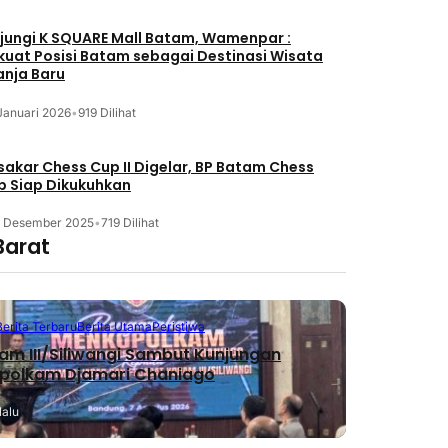
jungi K SQUARE Mall Batam, Wamenpar :
kuat Posisi Batam sebagai Destinasi Wisata
anja Baru
Januari 2026
•
919 Dilihat
akar Chess Cup II Digelar, BP Batam Chess
b Siap Dikukuhkan
3 Desember 2025
•
719 Dilihat
Barat
Berita Terbaru
Berita Utama
Peristiwa
m III/Siliwangi Sambut Kunjungan
polkam Djamari Chaniago
lalu