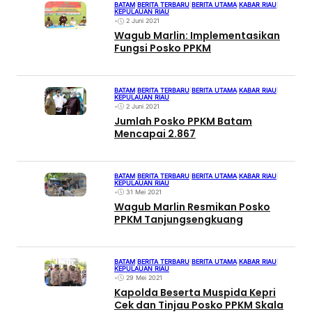
BATAM
|
BERITA TERBARU
|
BERITA UTAMA
|
KABAR RIAU
|
KEPULAUAN RIAU
•
2 Juni 2021
Wagub Marlin: Implementasikan
Fungsi Posko PPKM
BATAM
|
BERITA TERBARU
|
BERITA UTAMA
|
KABAR RIAU
|
KEPULAUAN RIAU
•
2 Juni 2021
Jumlah Posko PPKM Batam
Mencapai 2.867
BATAM
|
BERITA TERBARU
|
BERITA UTAMA
|
KABAR RIAU
|
KEPULAUAN RIAU
•
31 Mei 2021
Wagub Marlin Resmikan Posko
PPKM Tanjungsengkuang
BATAM
|
BERITA TERBARU
|
BERITA UTAMA
|
KABAR RIAU
|
KEPULAUAN RIAU
•
29 Mei 2021
Kapolda Beserta Muspida Kepri
Cek dan Tinjau Posko PPKM Skala