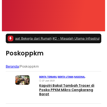
 saat Bekerja dari Rumah
|
#2 -
Masalah Utama Infrastruktur Pengisia
Poskoppkm
Beranda
/
Poskoppkm
BERITA TERBARU
|
BERITA UTAMA
|
NASIONAL
•
27 Juni 2021
Kapolri Bakal Tambah Tracer di
Posko PPKM Mikro Cengkareng
Barat