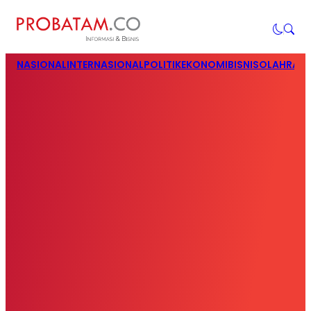
NASIONAL
INTERNASIONAL
POLITIK
EKONOMI
BISNIS
OLAHRAG