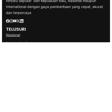
terbaru seputar dan Kepulauan Riau, Nasional maupun
International dengan gaya pemberitaan yang cepat, akurat
dan terpercaya
TELUSURI
Nasional
Internasional
Bisnis
Ekonomi
Politik
Olahraga
INFORMASI
Redaksi
Tentang Kami
Disclaimer