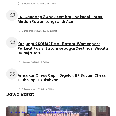
13 Desember 2025
•
1.081 Dilihat
03
TNI Gendong 2 Anak Kembar, Evakuasi Lintasi
Medan Rawan Longsor di Aceh
13 Desember 2025
•
1.040 Dilihat
04
Kunjungi K SQUARE Mall Batam, Wamenpar :
Perkuat Posisi Batam sebagai Destinasi Wisata
Belanja Baru
1 Januari 2026
•
919 Dilihat
05
Amsakar Chess Cup II Digelar, BP Batam Chess
Club Siap Dikukuhkan
13 Desember 2025
•
719 Dilihat
Jawa Barat
Bandung
Berita Terbaru
Berita Utama
Peristiwa