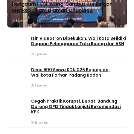
Pangdam III/Siliwangi Sambut Kunjungan
Menkopolkam Djamari Chaniago
8 jam lalu
Izin Videotron Dibekukan, Wali Kota Selidiki
Dugaan Pelanggaran Tata Ruang dan ASN
9 jam lalu
Demi 900 Siswa SDN 026 Bojongloa,
Walikota Farhan Padang Badan
9 jam lalu
Cegah Praktik Korupsi, Bupati Bandung
Dorong OPD Tindak Lanjuti Rekomendasi
KPK
13 jam lalu