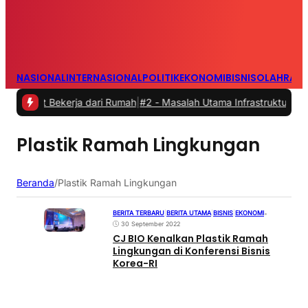
NASIONAL
INTERNASIONAL
POLITIK
EKONOMI
BISNIS
OLAHRAG
aat Bekerja dari Rumah
|
#2 -
Masalah Utama Infrastruktur Pengisian 
Plastik Ramah Lingkungan
Beranda
/
Plastik Ramah Lingkungan
BERITA TERBARU
|
BERITA UTAMA
|
BISNIS
|
EKONOMI
•
30 September 2022
CJ BIO Kenalkan Plastik Ramah
Lingkungan di Konferensi Bisnis
Korea-RI