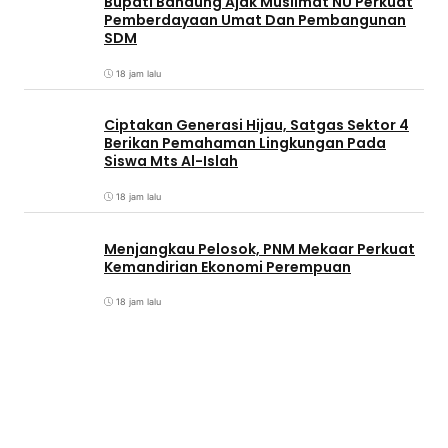
Bupati Bandung Ajak Muslimat NU Perkuat
Pemberdayaan Umat Dan Pembangunan
SDM
18 jam lalu
Ciptakan Generasi Hijau, Satgas Sektor 4
Berikan Pemahaman Lingkungan Pada
Siswa Mts Al-Islah
18 jam lalu
Menjangkau Pelosok, PNM Mekaar Perkuat
Kemandirian Ekonomi Perempuan
18 jam lalu