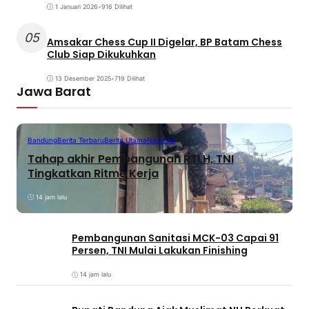
1 Januari 2026
•
916 Dilihat
05
Amsakar Chess Cup II Digelar, BP Batam Chess
Club Siap Dikukuhkan
13 Desember 2025
•
719 Dilihat
Jawa Barat
Bandung
Berita Terbaru
Berita Utama
Nasional
Tahap akhir Pembangunan RTLH, TNI
Tingkatkan Ritme Kerja
14 jam lalu
Pembangunan Sanitasi MCK-03 Capai 91
Persen, TNI Mulai Lakukan Finishing
14 jam lalu