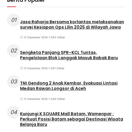
01
Jasa Raharja Bersama korlantas melaksanakan
survei Kesiapan Ops Lilin 2025 di Wilayah Jawa
13 Desember 2025
•
1.093 Dilihat
02
Sengketa Panjang SPR–KCL Tuntas,
Pengelolaan Blok Langgak Masuk Babak Baru
13 Desember 2025
•
1.081 Dilihat
03
TNI Gendong 2 Anak Kembar, Evakuasi Lintasi
Medan Rawan Longsor di Aceh
13 Desember 2025
•
1.040 Dilihat
04
Kunjungi K SQUARE Mall Batam, Wamenpar :
Perkuat Posisi Batam sebagai Destinasi Wisata
Belanja Baru