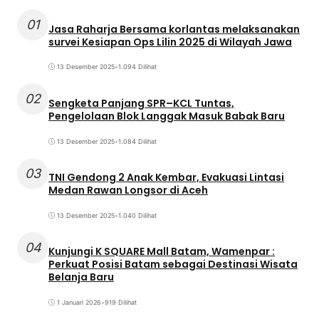
01
Jasa Raharja Bersama korlantas melaksanakan
survei Kesiapan Ops Lilin 2025 di Wilayah Jawa
13 Desember 2025
•
1.094 Dilihat
02
Sengketa Panjang SPR–KCL Tuntas,
Pengelolaan Blok Langgak Masuk Babak Baru
13 Desember 2025
•
1.084 Dilihat
03
TNI Gendong 2 Anak Kembar, Evakuasi Lintasi
Medan Rawan Longsor di Aceh
13 Desember 2025
•
1.040 Dilihat
04
Kunjungi K SQUARE Mall Batam, Wamenpar :
Perkuat Posisi Batam sebagai Destinasi Wisata
Belanja Baru
1 Januari 2026
•
919 Dilihat