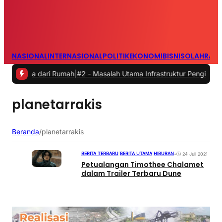
NASIONAL
INTERNASIONAL
POLITIK
EKONOMI
BISNIS
OLAHRAG
erja dari Rumah
|
#2 -
Masalah Utama Infrastruktur Pengisian Daya un
planetarrakis
Beranda
/
planetarrakis
BERITA TERBARU
|
BERITA UTAMA
|
HIBURAN
•
24 Juli 2021
Petualangan Timothee Chalamet
dalam Trailer Terbaru Dune