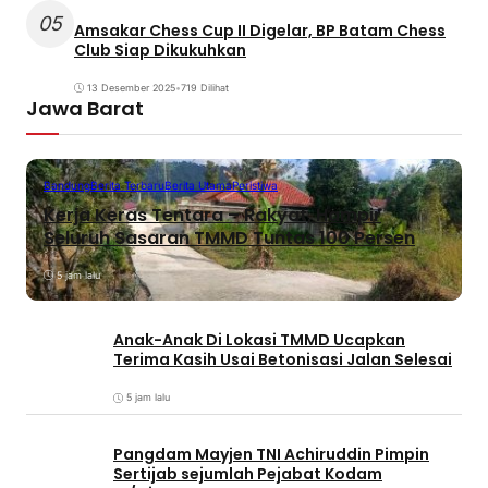
05
Amsakar Chess Cup II Digelar, BP Batam Chess
Club Siap Dikukuhkan
13 Desember 2025
•
719 Dilihat
Jawa Barat
Bandung
Berita Terbaru
Berita Utama
Peristiwa
Kerja Keras Tentara – Rakyat, Hampir
Seluruh Sasaran TMMD Tuntas 100 Persen
5 jam lalu
Anak-Anak Di Lokasi TMMD Ucapkan
Terima Kasih Usai Betonisasi Jalan Selesai
5 jam lalu
Pangdam Mayjen TNI Achiruddin Pimpin
Sertijab sejumlah Pejabat Kodam