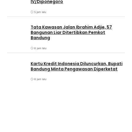
IV/Diponegoro
5 jam lalu
Tata Kawasan Jalan Ibrahim Adjie, 57
Bangunan Liar Ditertibkan Pemkot
Bandung
6 jam lalu
Kartu Kredit Indonesia Diluncurkan, Bupati
Bandung Minta Pengawasan Diperketat
6 jam lalu