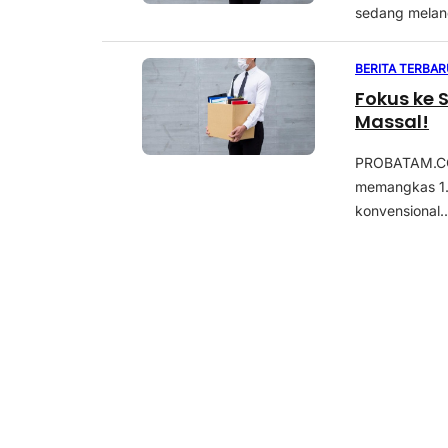
sedang meland
BERITA TERBAR
Fokus ke 
Massal!
PROBATAM.CO,
memangkas 1.
konvensional..