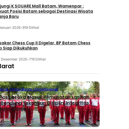
jungi K SQUARE Mall Batam, Wamenpar :
kuat Posisi Batam sebagai Destinasi Wisata
anja Baru
Januari 2026
•
919 Dilihat
akar Chess Cup II Digelar, BP Batam Chess
b Siap Dikukuhkan
3 Desember 2025
•
719 Dilihat
Barat
Berita Terbaru
Berita Utama
Nasional
Paskibraka Masuk Pemusatan Latihan,
 Bandung Tekankan Disiplin, Integritas
asionalisme
t lalu