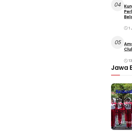
04
Kun
Per
Bel
1 
05
Ams
Clu
1
Jawa 
Bandung
Calon 
Bupati
Dan N
48 meni