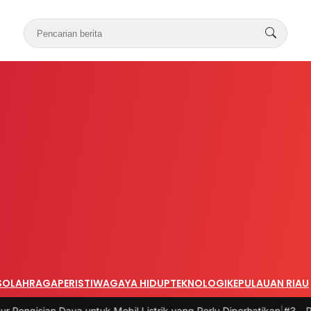
S
OLAHRAGA
PERISTIWA
GAYA HIDUP
TEKNOLOGI
KEPULAUAN RIAU
Daya untuk Mobil Listrik yang Perlu Diperhatikan
|
#3 -
Panduan Belan