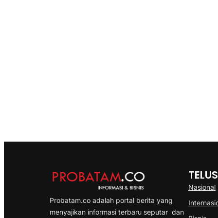
TELUS
Nasional
Probatam.co adalah portal berita yang
Internasi
menyajikan informasi terbaru seputar dan