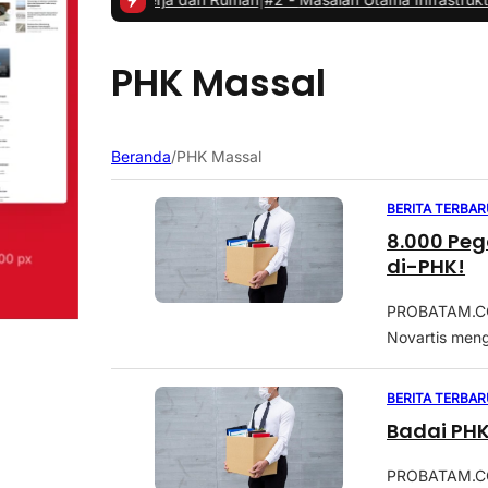
PHK Massal
Beranda
/
PHK Massal
BERITA TERBAR
8.000 Peg
di-PHK!
PROBATAM.CO, 
Novartis meng
BERITA TERBAR
Badai PHK
PROBATAM.CO,