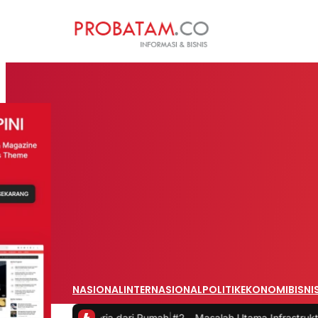
NASIONAL
INTERNASIONAL
POLITIK
EKONOMI
BISNI
aat Bekerja dari Rumah
|
#2 -
Masalah Utama Infrastruktur Pengisian 