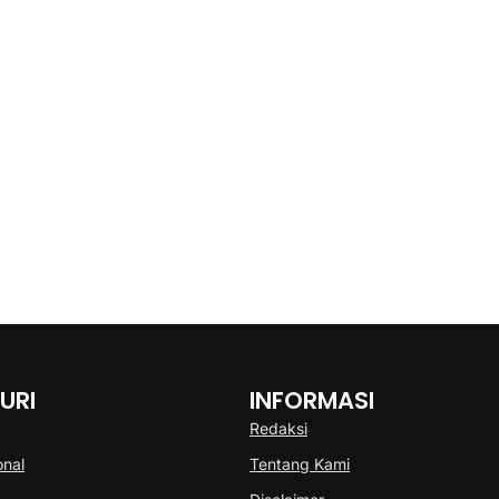
URI
INFORMASI
Redaksi
onal
Tentang Kami