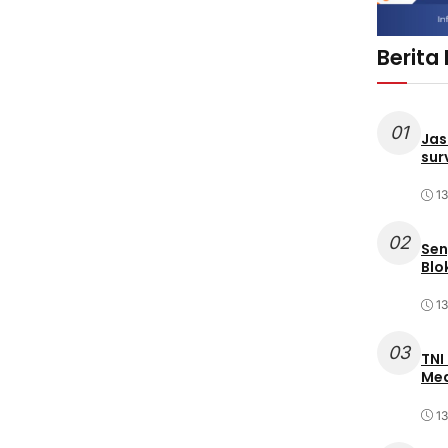
Berita
01
Jas
sur
1
02
Sen
Blo
1
03
TNI
Med
1