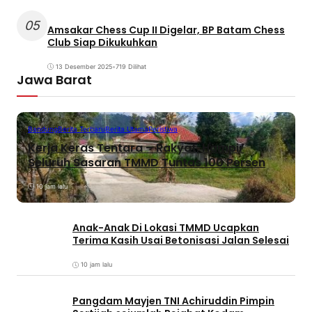
05
Amsakar Chess Cup II Digelar, BP Batam Chess
Club Siap Dikukuhkan
13 Desember 2025
•
719 Dilihat
Jawa Barat
Bandung
Berita Terbaru
Berita Utama
Peristiwa
Kerja Keras Tentara – Rakyat, Hampir
Seluruh Sasaran TMMD Tuntas 100 Persen
10 jam lalu
Anak-Anak Di Lokasi TMMD Ucapkan
Terima Kasih Usai Betonisasi Jalan Selesai
10 jam lalu
Pangdam Mayjen TNI Achiruddin Pimpin