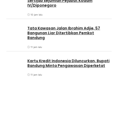
Sertijab sejumlah Pejabat Kodam
IV/Diponegoro
10 jam lalu
Tata Kawasan Jalan Ibrahim Adjie, 57
Bangunan Liar Ditertibkan Pemkot
Bandung
11 jam lalu
Kartu Kredit Indonesia Diluncurkan, Bupati
Bandung Minta Pengawasan Diperketat
11 jam lalu