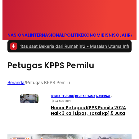
NASIONAL
INTERNASIONAL
POLITIK
EKONOMI
BISNIS
OLAHRAG
vitas saat Bekerja dari Rumah
|
#2 -
Masalah Utama Infrastruktur Pe
Petugas KPPS Pemilu
Beranda
/
Petugas KPPS Pemilu
BERITA TERBARU
|
BERITA UTAMA
|
NASIONAL
•
24 Mei 2022
Honor Petugas KPPS Pemilu 2024
Naik 3 Kali Lipat, Total Rp1,5 Juta