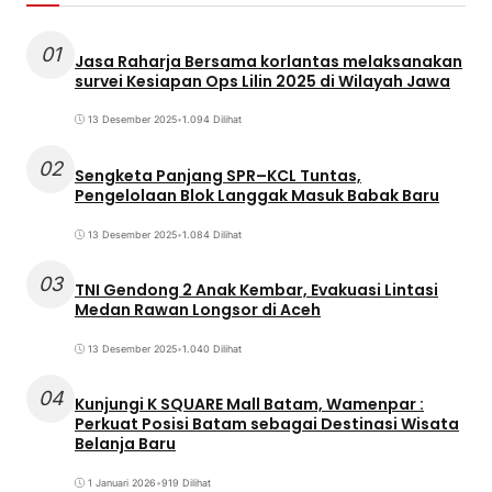
01
Jasa Raharja Bersama korlantas melaksanakan
survei Kesiapan Ops Lilin 2025 di Wilayah Jawa
13 Desember 2025
•
1.094 Dilihat
02
Sengketa Panjang SPR–KCL Tuntas,
Pengelolaan Blok Langgak Masuk Babak Baru
13 Desember 2025
•
1.084 Dilihat
03
TNI Gendong 2 Anak Kembar, Evakuasi Lintasi
Medan Rawan Longsor di Aceh
13 Desember 2025
•
1.040 Dilihat
04
Kunjungi K SQUARE Mall Batam, Wamenpar :
Perkuat Posisi Batam sebagai Destinasi Wisata
Belanja Baru
1 Januari 2026
•
919 Dilihat