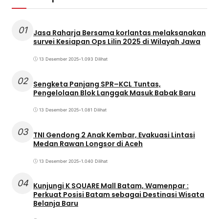
01
Jasa Raharja Bersama korlantas melaksanakan
survei Kesiapan Ops Lilin 2025 di Wilayah Jawa
13 Desember 2025
•
1.093 Dilihat
02
Sengketa Panjang SPR–KCL Tuntas,
Pengelolaan Blok Langgak Masuk Babak Baru
13 Desember 2025
•
1.081 Dilihat
03
TNI Gendong 2 Anak Kembar, Evakuasi Lintasi
Medan Rawan Longsor di Aceh
13 Desember 2025
•
1.040 Dilihat
04
Kunjungi K SQUARE Mall Batam, Wamenpar :
Perkuat Posisi Batam sebagai Destinasi Wisata
Belanja Baru