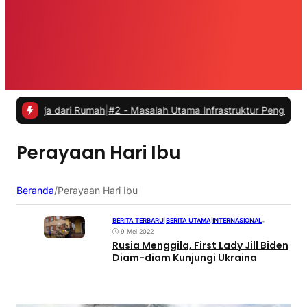
erja dari Rumah
|
#2 -
Masalah Utama Infrastruktur Pengisian Daya un
Perayaan Hari Ibu
Beranda
/
Perayaan Hari Ibu
BERITA TERBARU
|
BERITA UTAMA
|
INTERNASIONAL
•
9 Mei 2022
Rusia Menggila, First Lady Jill Biden
Diam-diam Kunjungi Ukraina