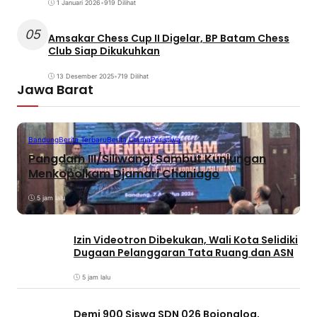
1 Januari 2026
•
919 Dilihat
05
Amsakar Chess Cup II Digelar, BP Batam Chess
Club Siap Dikukuhkan
13 Desember 2025
•
719 Dilihat
Jawa Barat
Bandung
Berita Terbaru
Berita Utama
Peristiwa
Pangdam III/Siliwangi Sambut Kunjungan
Menkopolkam Djamari Chaniago
5 jam lalu
Izin Videotron Dibekukan, Wali Kota Selidiki
Dugaan Pelanggaran Tata Ruang dan ASN
5 jam lalu
Demi 900 Siswa SDN 026 Bojongloa,