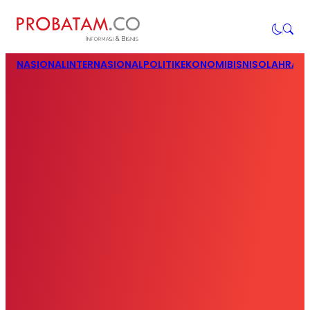
NASIONAL
INTERNASIONAL
POLITIK
EKONOMI
BISNIS
OLAHRAG