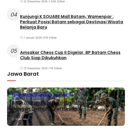
13 Desember 2025
•
1.040 Dilihat
04
Kunjungi K SQUARE Mall Batam, Wamenpar :
Perkuat Posisi Batam sebagai Destinasi Wisata
Belanja Baru
1 Januari 2026
•
919 Dilihat
05
Amsakar Chess Cup II Digelar, BP Batam Chess
Club Siap Dikukuhkan
13 Desember 2025
•
719 Dilihat
Jawa Barat
Bandung
Berita Terbaru
Berita Utama
Peristiwa
Aplikasikan Pupuk Kosasih, Satgas Sektor 8
Bangun Demplot Pertanian
5 jam lalu