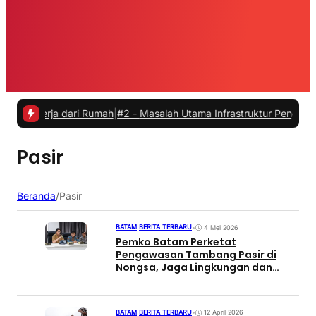
kerja dari Rumah
|
#2 -
Masalah Utama Infrastruktur Pengisian Daya un
Pasir
Beranda
/
Pasir
BATAM
|
BERITA TERBARU
•
4 Mei 2026
Pemko Batam Perketat
Pengawasan Tambang Pasir di
Nongsa, Jaga Lingkungan dan
Tata Ruang
BATAM
|
BERITA TERBARU
•
12 April 2026