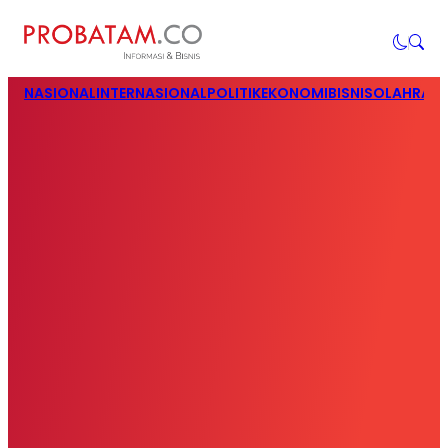
NASIONAL
INTERNASIONAL
POLITIK
EKONOMI
BISNIS
OLAHRAG