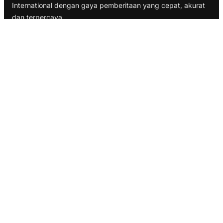
International dengan gaya pemberitaan yang cepat, akurat
dan terpercaya
TELUSURI
Nasional
Internasional
Bisnis
Ekonomi
Politik
Olahraga
INFORMASI
Redaksi
Tentang Kami
Disclaimer
Pedoman Media Cyber