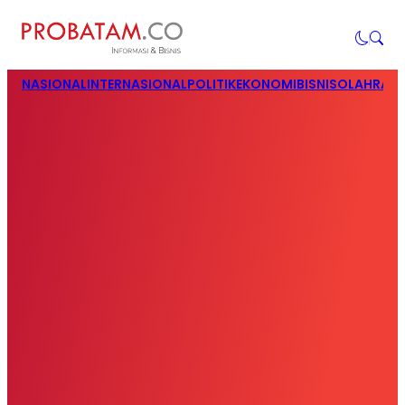
NASIONAL
INTERNASIONAL
POLITIK
EKONOMI
BISNIS
OLAHRAG