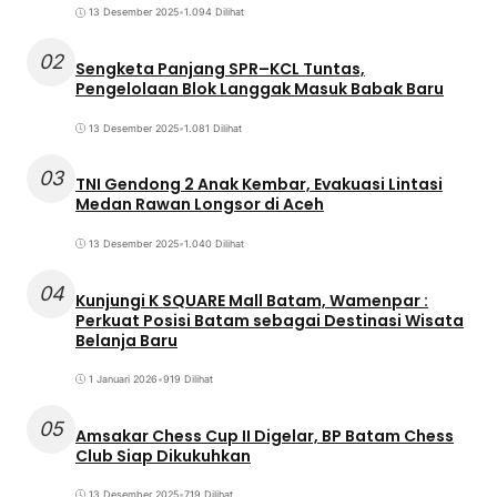
13 Desember 2025
•
1.094 Dilihat
02
Sengketa Panjang SPR–KCL Tuntas,
Pengelolaan Blok Langgak Masuk Babak Baru
13 Desember 2025
•
1.081 Dilihat
03
TNI Gendong 2 Anak Kembar, Evakuasi Lintasi
Medan Rawan Longsor di Aceh
13 Desember 2025
•
1.040 Dilihat
04
Kunjungi K SQUARE Mall Batam, Wamenpar :
Perkuat Posisi Batam sebagai Destinasi Wisata
Belanja Baru
1 Januari 2026
•
919 Dilihat
05
Amsakar Chess Cup II Digelar, BP Batam Chess
Club Siap Dikukuhkan
13 Desember 2025
•
719 Dilihat