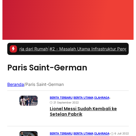
kerja dari Rumah
|
#2 -
Masalah Utama Infrastruktur Pengisian Daya u
Paris Saint-German
Beranda
/
Paris Saint-German
BERITA TERBARU
|
BERITA UTAMA
|
OLAHRAGA
•
21 September 2022
Lionel Messi Sudah Kembali ke
Setelan Pabrik
BERITA TERBARU
|
BERITA UTAMA
|
OLAHRAGA
•
6 Juli 2022