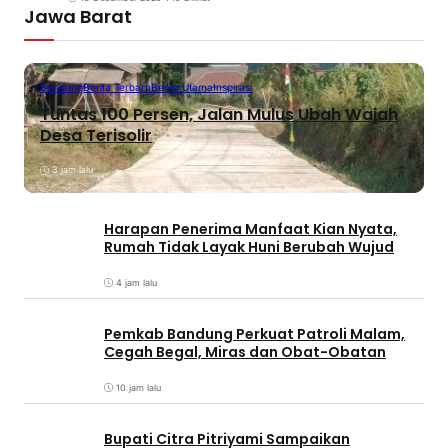
Jawa Barat
Bandung
Berita Terbaru
Berita Utama
Inspirasi
Tuntas 100 Persen, Jalan Mulus Ubah Wajah
Desa Terisolir
3 jam lalu
Harapan Penerima Manfaat Kian Nyata,
Rumah Tidak Layak Huni Berubah Wujud
4 jam lalu
Pemkab Bandung Perkuat Patroli Malam,
Cegah Begal, Miras dan Obat-Obatan
10 jam lalu
Bupati Citra Pitriyami Sampaikan