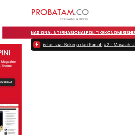
NASIONAL
INTERNASIONAL
POLITIK
EKONOMI
BISNI
 Produktivitas saat Bekerja dari Rumah
|
#2 -
Masalah Utama Infrast