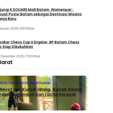
jungi K SQUARE Mall Batam, Wamenpar :
kuat Posisi Batam sebagai Destinasi Wisata
anja Baru
Januari 2026
•
919 Dilihat
akar Chess Cup II Digelar, BP Batam Chess
b Siap Dikukuhkan
3 Desember 2025
•
719 Dilihat
Barat
Berita Terbaru
Berita Utama
Nasional
Reyot dan Kumuh Hilang, Rumah Gilang
erdinding Tembok Dan Lantai Keramik
lalu