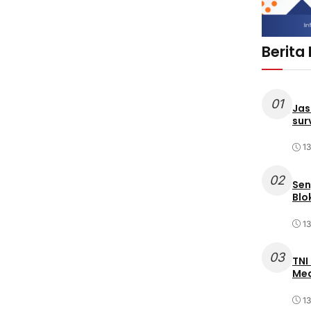
Berita
01
Jas
sur
1
02
Sen
Blo
1
03
TNI
Med
1