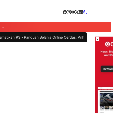
3 -
Panduan Belanja Online Cerdas: Pilih Produk dengan Bijak dan H
×