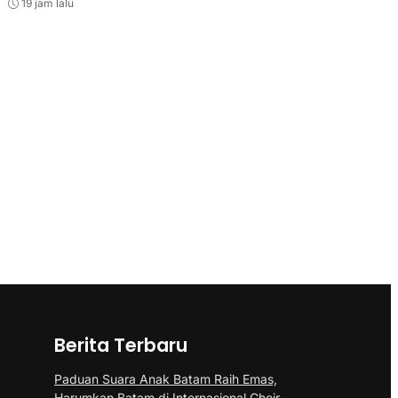
19 jam lalu
Berita Terbaru
Paduan Suara Anak Batam Raih Emas,
Harumkan Batam di Internasional Choir