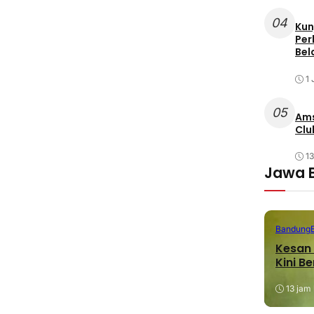
04
Kun
Per
Bel
1 
05
Ams
Clu
1
Jawa 
Bandung
Kesan 
Kini B
13 jam 