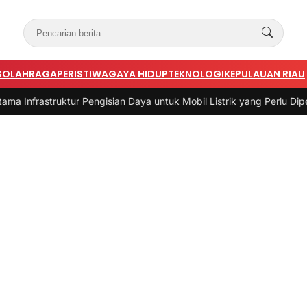
S
OLAHRAGA
PERISTIWA
GAYA HIDUP
TEKNOLOGI
KEPULAUAN RIAU
ruktur Pengisian Daya untuk Mobil Listrik yang Perlu Diperhatikan
|
#