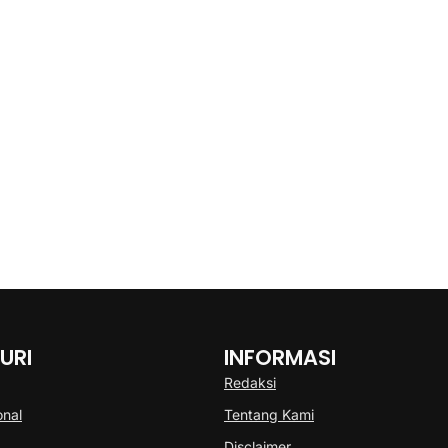
URI
INFORMASI
Redaksi
onal
Tentang Kami
Disclaimer