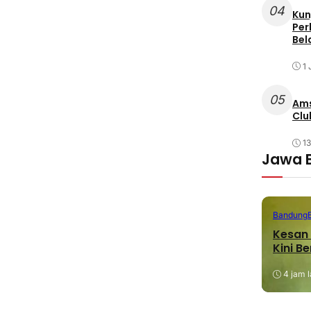
04
Kun
Per
Bel
1 
05
Ams
Clu
1
Jawa 
Bandung
Kesan 
Kini B
4 jam l