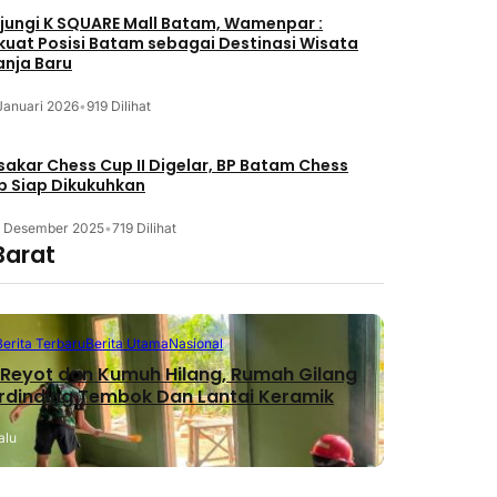
jungi K SQUARE Mall Batam, Wamenpar :
kuat Posisi Batam sebagai Destinasi Wisata
anja Baru
Januari 2026
•
919 Dilihat
akar Chess Cup II Digelar, BP Batam Chess
b Siap Dikukuhkan
3 Desember 2025
•
719 Dilihat
Barat
Berita Terbaru
Berita Utama
Nasional
Reyot dan Kumuh Hilang, Rumah Gilang
erdinding Tembok Dan Lantai Keramik
alu