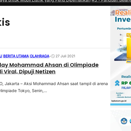
is
U
|
BERITA UTAMA
|
OLAHRAGA
•
27 Juli 2021
 Play Mohammad Ahsan di Olimpiade
 Viral, Dipuji Netizen
 Jakarta – Aksi Mohammad Ahsan saat tampil di arena
limpiade Tokyo, Senin,...