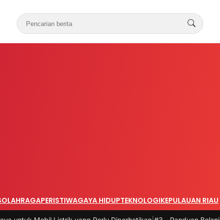
S
OLAHRAGA
PERISTIWA
GAYA HIDUP
TEKNOLOGI
KEPULAUAN RIAU
il Listrik yang Perlu Diperhatikan
|
#3 -
Panduan Belanja Online Cerd