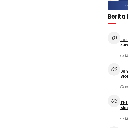
Berita
01
Jas
sur
1
02
Sen
Blo
1
03
TNI
Med
1