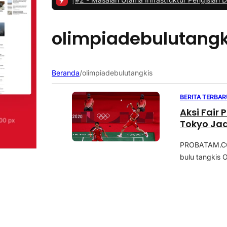
olimpiadebulutangk
Beranda
/
olimpiadebulutangkis
BERITA TERBAR
Aksi Fair
Tokyo Jadi
PROBATAM.CO,
bulu tangkis O