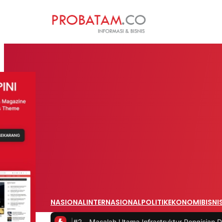
NASIONAL
INTERNASIONAL
POLITIK
EKONOMI
BISNI
ari Rumah
|
#2 -
Masalah Utama Infrastruktur Pengisian Daya untuk Mob