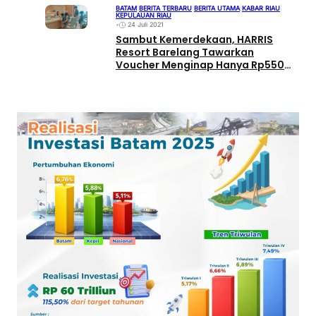
BATAM
|
BERITA TERBARU
|
BERITA UTAMA
|
KABAR RIAU
|
KEPULAUAN RIAU
•
24 Juli 2021
Sambut Kemerdekaan, HARRIS
Resort Barelang Tawarkan
Voucher Menginap Hanya Rp550
Ribu