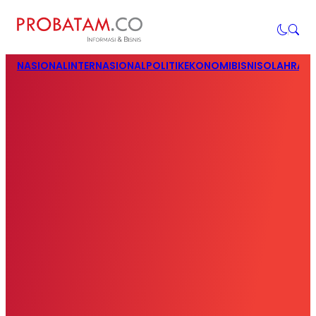
NASIONAL
INTERNASIONAL
POLITIK
EKONOMI
BISNIS
OLAHRAG