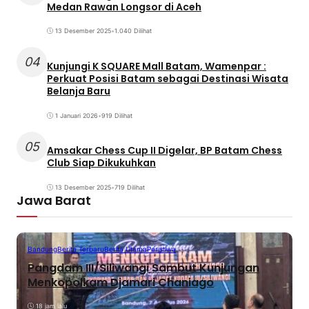
Medan Rawan Longsor di Aceh
13 Desember 2025
•
1.040 Dilihat
04
Kunjungi K SQUARE Mall Batam, Wamenpar :
Perkuat Posisi Batam sebagai Destinasi Wisata
Belanja Baru
1 Januari 2026
•
919 Dilihat
05
Amsakar Chess Cup II Digelar, BP Batam Chess
Club Siap Dikukuhkan
13 Desember 2025
•
719 Dilihat
Jawa Barat
Bandung
Berita Terbaru
Berita Utama
Peristiwa
Pangdam III/Siliwangi Sambut Kunjungan
Menkopolkam Djamari Chaniago
18 jam lalu