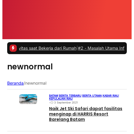
ivitas saat Bekerja dari Rumah
|
#2 -
Masalah Utama Infrastruktur Pe
newnormal
Beranda
/
newnormal
BATAM
|
BERITA TERBARU
|
BERITA UTAMA
|
KABAR RIAU
|
KEPULAUAN RIAU
•
3 September 2021
Naik Jet Ski Safari dapat fasilitas
menginap di HARRIS Resort
Barelang Batam