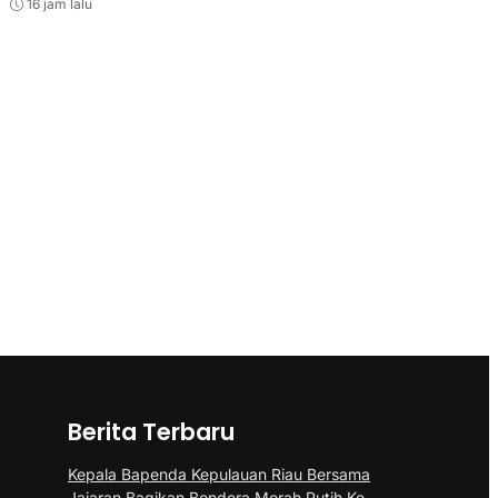
16 jam lalu
Berita Terbaru
Kepala Bapenda Kepulauan Riau Bersama
Jajaran Bagikan Bendera Merah Putih Ke