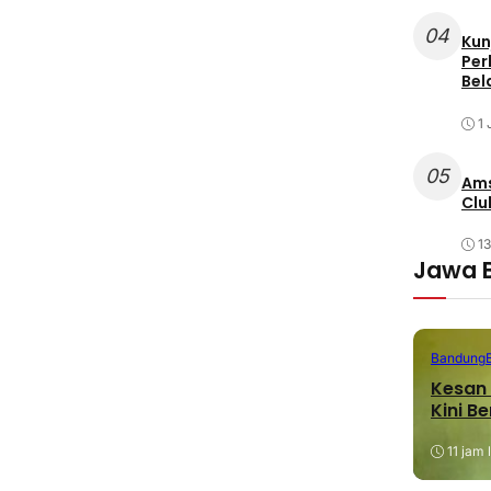
04
Kun
Per
Bel
1 
05
Ams
Clu
1
Jawa 
Bandung
Kesan 
Kini B
11 jam 