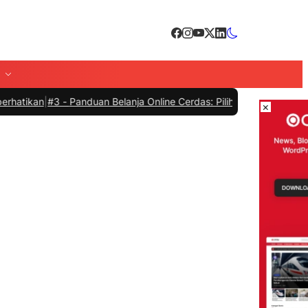
#3 -
Panduan Belanja Online Cerdas: Pilih Produk dengan Bijak dan H
×