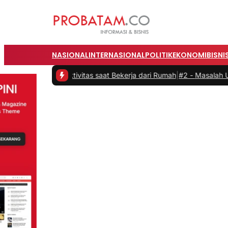
NASIONAL
INTERNASIONAL
POLITIK
EKONOMI
BISNI
n Produktivitas saat Bekerja dari Rumah
|
#2 -
Masalah Utama Infras