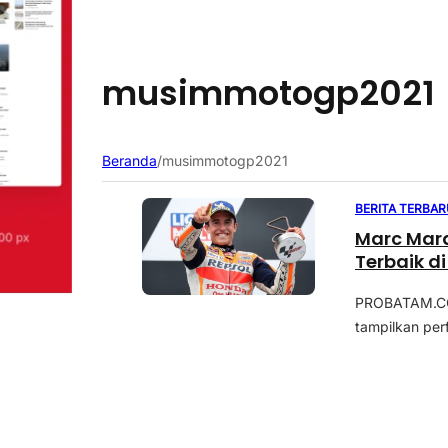
musimmotogp2021
Beranda
/
musimmotogp2021
BERITA TERBAR
Marc Marq
Terbaik d
PROBATAM.CO
tampilkan per