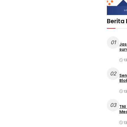
Berita
01
Jas
sur
1
02
Sen
Blo
1
03
TNI
Med
1