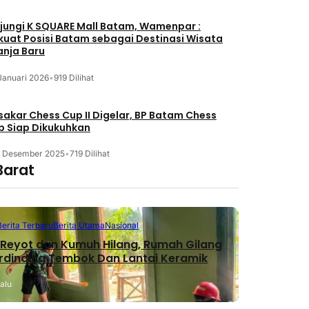
jungi K SQUARE Mall Batam, Wamenpar :
kuat Posisi Batam sebagai Destinasi Wisata
anja Baru
Januari 2026
•
919 Dilihat
akar Chess Cup II Digelar, BP Batam Chess
b Siap Dikukuhkan
3 Desember 2025
•
719 Dilihat
Barat
Berita Terbaru
Berita Utama
Nasional
Reyot dan Kumuh Hilang, Rumah Gilang
erdinding Tembok Dan Lantai Keramik
lalu