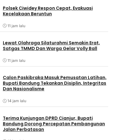
Polsek Ciwidey Respon Cepat, Evakuasi
Kecelakaan Beruntun
11 jam lalu
Lewat Olahraga Silaturahmi Semakin Erat,
Satgas TMMD Dan Warga Gelar Volly Ball
11 jam lalu
Calon Paskibraka Masuk Pemusatan Latihan,
Bupati Bandung Tekankan Disiplin, Integritas
Dan Nasionalisme
14 jam lalu
Terima Kunjungan DPRD Cianjur, Bupati
Bandung Dorong Percepatan Pembangunan
Jalan Perbatasan