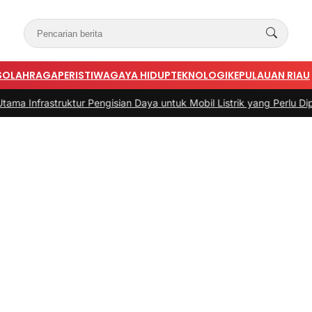
S
OLAHRAGA
PERISTIWA
GAYA HIDUP
TEKNOLOGI
KEPULAUAN RIAU
truktur Pengisian Daya untuk Mobil Listrik yang Perlu Diperhatikan
|