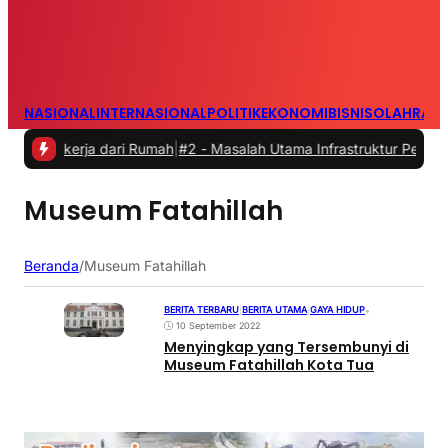
NASIONAL
INTERNASIONAL
POLITIK
EKONOMI
BISNIS
OLAHRAG
ekerja dari Rumah
|
#2 -
Masalah Utama Infrastruktur Pengisian Daya 
Museum Fatahillah
Beranda
/
Museum Fatahillah
BERITA TERBARU
|
BERITA UTAMA
|
GAYA HIDUP
•
10 September 2022
Menyingkap yang Tersembunyi di
Museum Fatahillah Kota Tua