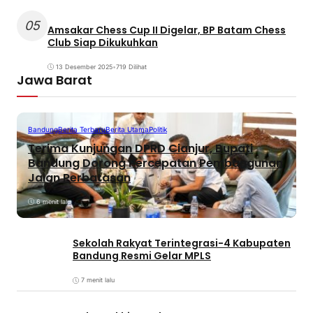
05
Amsakar Chess Cup II Digelar, BP Batam Chess
Club Siap Dikukuhkan
13 Desember 2025
•
719 Dilihat
Jawa Barat
Bandung
Berita Terbaru
Berita Utama
Politik
Terima Kunjungan DPRD Cianjur, Bupati
Bandung Dorong Percepatan Pembangunan
Jalan Perbatasan
6 menit lalu
Sekolah Rakyat Terintegrasi-4 Kabupaten
Bandung Resmi Gelar MPLS
7 menit lalu