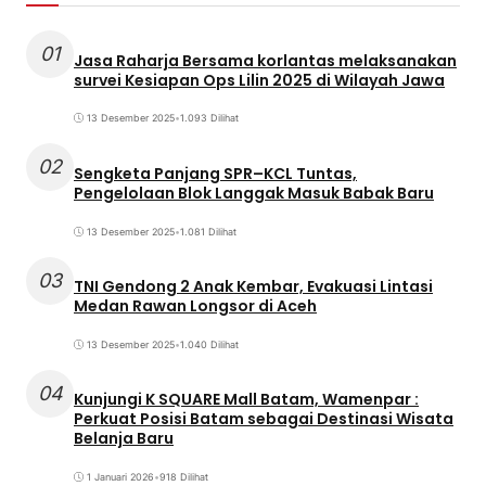
01
Jasa Raharja Bersama korlantas melaksanakan
survei Kesiapan Ops Lilin 2025 di Wilayah Jawa
13 Desember 2025
•
1.093 Dilihat
02
Sengketa Panjang SPR–KCL Tuntas,
Pengelolaan Blok Langgak Masuk Babak Baru
13 Desember 2025
•
1.081 Dilihat
03
TNI Gendong 2 Anak Kembar, Evakuasi Lintasi
Medan Rawan Longsor di Aceh
13 Desember 2025
•
1.040 Dilihat
04
Kunjungi K SQUARE Mall Batam, Wamenpar :
Perkuat Posisi Batam sebagai Destinasi Wisata
Belanja Baru
1 Januari 2026
•
918 Dilihat