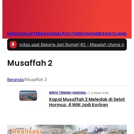
NASIONAL
INTERNASIONAL
POLITIK
EKONOMI
BISNIS
OLAHRAG
tivitas saat Bekerja dari Rumah
|
#2 -
Masalah Utama Infrastruktur 
Musaffah 2
Beranda
/
Musaffah 2
BERITA TERBARU
|
NASIONAL
•
8 Maret 2026
Kapal Musaffah 2 Meledak di Selat
Hormuz, 4 WNI Jadi Korban