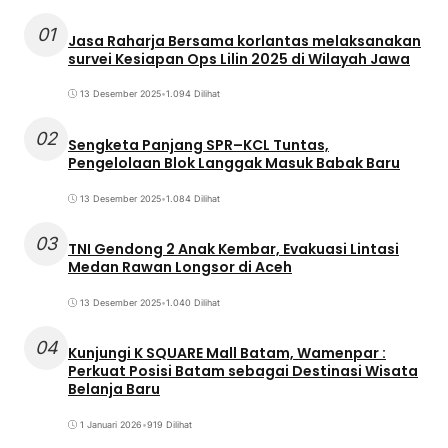
01
Jasa Raharja Bersama korlantas melaksanakan
survei Kesiapan Ops Lilin 2025 di Wilayah Jawa
13 Desember 2025
•
1.094 Dilihat
02
Sengketa Panjang SPR–KCL Tuntas,
Pengelolaan Blok Langgak Masuk Babak Baru
13 Desember 2025
•
1.084 Dilihat
03
TNI Gendong 2 Anak Kembar, Evakuasi Lintasi
Medan Rawan Longsor di Aceh
13 Desember 2025
•
1.040 Dilihat
04
Kunjungi K SQUARE Mall Batam, Wamenpar :
Perkuat Posisi Batam sebagai Destinasi Wisata
Belanja Baru
1 Januari 2026
•
919 Dilihat