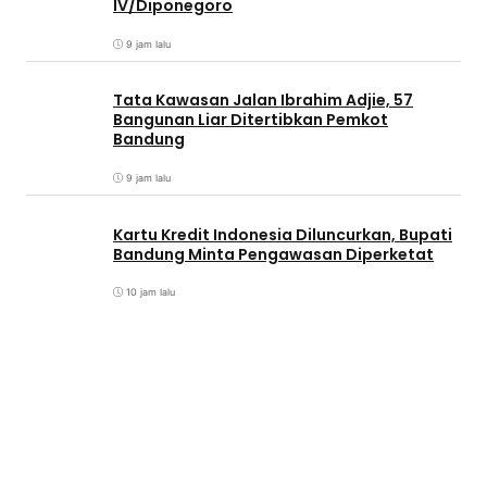
IV/Diponegoro
9 jam lalu
Tata Kawasan Jalan Ibrahim Adjie, 57
Bangunan Liar Ditertibkan Pemkot
Bandung
9 jam lalu
Kartu Kredit Indonesia Diluncurkan, Bupati
Bandung Minta Pengawasan Diperketat
10 jam lalu