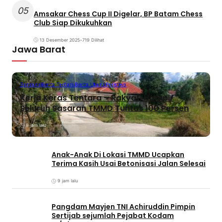
05
Amsakar Chess Cup II Digelar, BP Batam Chess
Club Siap Dikukuhkan
13 Desember 2025
•
719 Dilihat
Jawa Barat
Bandung
Berita Terbaru
Berita Utama
Peristiwa
Kerja Keras Tentara – Rakyat, Hampir
Seluruh Sasaran TMMD Tuntas 100 Persen
8 jam lalu
Anak-Anak Di Lokasi TMMD Ucapkan
Terima Kasih Usai Betonisasi Jalan Selesai
9 jam lalu
Pangdam Mayjen TNI Achiruddin Pimpin
Sertijab sejumlah Pejabat Kodam