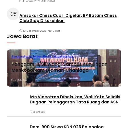
1 Januari 2026
•
919 Dilihat
05
Amsakar Chess Cup II Digelar, BP Batam Chess
Club Siap Dikukuhkan
13 Desember 2025
•
719 Dilihat
Jawa Barat
Bandung
Berita Terbaru
Berita Utama
Peristiwa
Pangdam III/Siliwangi Sambut Kunjungan
Menkopolkam Djamari Chaniago
3 jam lalu
Izin Videotron Dibekukan, Wali Kota Selidiki
Dugaan Pelanggaran Tata Ruang dan ASN
3 jam lalu
Demi 900 Siswa SDN 026 Bojongloa,