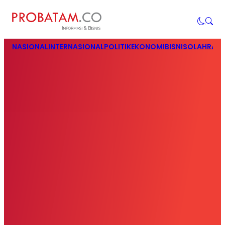
NASIONAL
INTERNASIONAL
POLITIK
EKONOMI
BISNIS
OLAHRAG