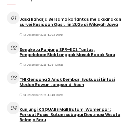
01
Jasa Raharja Bersama korlantas melaksanakan
survei Kesiapan Ops Lilin 2025 di Wilayah Jawa
13 Desember 2025
•
1.093 Dilihat
02
Sengketa Panjang SPR–KCL Tuntas,
Pengelolaan Blok Langgak Masuk Babak Baru
13 Desember 2025
•
1.081 Dilihat
03
TNI Gendong 2 Anak Kembar, Evakuasi Lintasi
Medan Rawan Longsor di Aceh
13 Desember 2025
•
1.040 Dilihat
04
Kunjungi K SQUARE Mall Batam, Wamenpar :
Perkuat Posisi Batam sebagai Destinasi Wisata
Belanja Baru