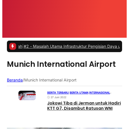
Rumah
|
#2 -
Masalah Utama Infrastruktur Pengisian Daya untuk Mobil L
Munich International Airport
Beranda
/
Munich International Airport
BERITA TERBARU
|
BERITA UTAMA
|
INTERNASIONAL
•
27 Juni 2022
Jokowi Tiba di Jerman untuk Hadiri
KTT G7, Disambut Ratusan WNI