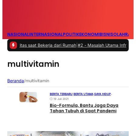
NASIONAL
INTERNASIONAL
POLITIK
EKONOMI
BISNIS
OLAHRAG
vitas saat Bekerja dari Rumah
|
#2 -
Masalah Utama Infrastruktur Pe
multivitamin
Beranda
/
multivitamin
BERITA TERBARU
|
BERITA UTAMA
|
GAYA HIDUP
•
19 Juli 2021
Bio-Formula, Bantu Jaga Daya
Tahan Tubuh di Saat Pandemi