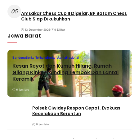
05
Amsakar Chess Cup II Digelar, BP Batam Chess
Club Siap Dikukuhkan
13 Desember 2025
•
719 Dilihat
Jawa Barat
Bandung
Berita Terbaru
Berita Utama
Nasional
Kesan Reyot dan Kumuh Hilang, Rumah
Gilang Kini Berdinding Tembok Dan Lantai
Keramik
6 jam lalu
Polsek Ciwidey Respon Cepat, Evakuasi
Kecelakaan Beruntun
6 jam lalu