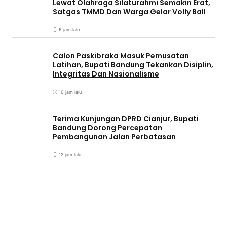
Lewat Olahraga Silaturahmi Semakin Erat,
Satgas TMMD Dan Warga Gelar Volly Ball
6 jam lalu
Calon Paskibraka Masuk Pemusatan
Latihan, Bupati Bandung Tekankan Disiplin,
Integritas Dan Nasionalisme
10 jam lalu
Terima Kunjungan DPRD Cianjur, Bupati
Bandung Dorong Percepatan
Pembangunan Jalan Perbatasan
12 jam lalu