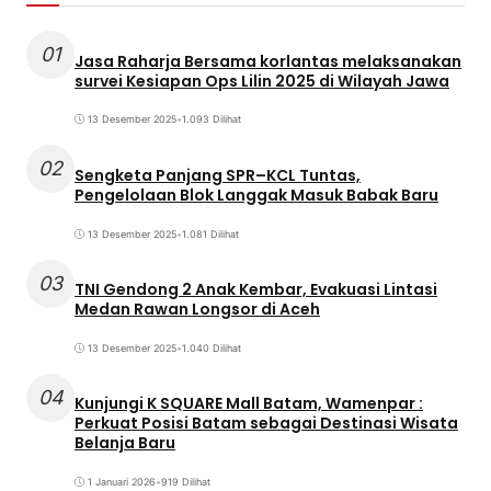
01
Jasa Raharja Bersama korlantas melaksanakan
survei Kesiapan Ops Lilin 2025 di Wilayah Jawa
13 Desember 2025
•
1.093 Dilihat
02
Sengketa Panjang SPR–KCL Tuntas,
Pengelolaan Blok Langgak Masuk Babak Baru
13 Desember 2025
•
1.081 Dilihat
03
TNI Gendong 2 Anak Kembar, Evakuasi Lintasi
Medan Rawan Longsor di Aceh
13 Desember 2025
•
1.040 Dilihat
04
Kunjungi K SQUARE Mall Batam, Wamenpar :
Perkuat Posisi Batam sebagai Destinasi Wisata
Belanja Baru
1 Januari 2026
•
919 Dilihat