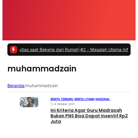
ivitas saat Bekerja dari Rumah
|
#2 -
Masalah Utama Infrastruktur Pe
muhammadzain
Beranda
/
muhammadzain
BERITA TERBARU
|
BERITA UTAMA
|
NASIONAL
•
4 Oktober 2021
Ini Kriteria Agar Guru Madrasah
Bukan PNS Bisa Dapat Insentif Rp2
Juta