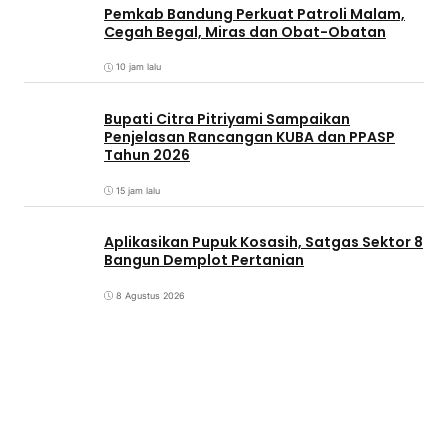
Pemkab Bandung Perkuat Patroli Malam,
Cegah Begal, Miras dan Obat-Obatan
10 jam lalu
Bupati Citra Pitriyami Sampaikan
Penjelasan Rancangan KUBA dan PPASP
Tahun 2026
15 jam lalu
Aplikasikan Pupuk Kosasih, Satgas Sektor 8
Bangun Demplot Pertanian
8 Agustus 2026