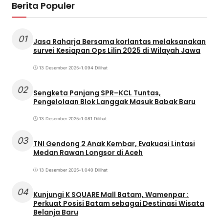
Berita Populer
01
Jasa Raharja Bersama korlantas melaksanakan
survei Kesiapan Ops Lilin 2025 di Wilayah Jawa
13 Desember 2025
•
1.094 Dilihat
02
Sengketa Panjang SPR–KCL Tuntas,
Pengelolaan Blok Langgak Masuk Babak Baru
13 Desember 2025
•
1.081 Dilihat
03
TNI Gendong 2 Anak Kembar, Evakuasi Lintasi
Medan Rawan Longsor di Aceh
13 Desember 2025
•
1.040 Dilihat
04
Kunjungi K SQUARE Mall Batam, Wamenpar :
Perkuat Posisi Batam sebagai Destinasi Wisata
Belanja Baru