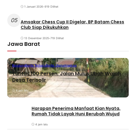
1 Januari 2026
•
919 Dilihat
05
Amsakar Chess Cup II Digelar, BP Batam Chess
Club Siap Dikukuhkan
13 Desember 2025
•
719 Dilihat
Jawa Barat
Bandung
Berita Terbaru
Berita Utama
Inspirasi
Tuntas 100 Persen, Jalan Mulus Ubah Wajah
Desa Terisolir
4 jam lalu
Harapan Penerima Manfaat Kian Nyata,
Rumah Tidak Layak Huni Berubah Wujud
4 jam lalu