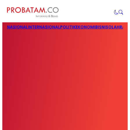
NASIONAL
INTERNASIONAL
POLITIK
EKONOMI
BISNIS
OLAHRAG