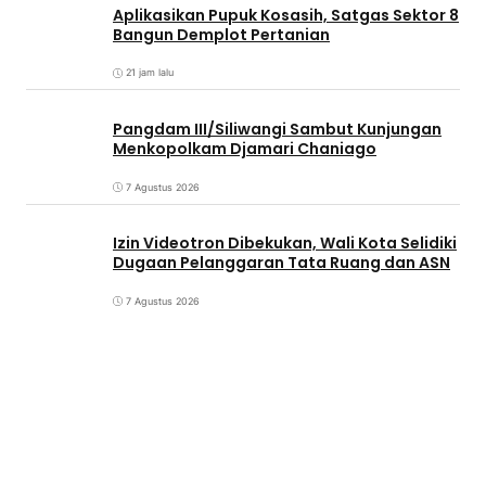
Aplikasikan Pupuk Kosasih, Satgas Sektor 8
Bangun Demplot Pertanian
21 jam lalu
Pangdam III/Siliwangi Sambut Kunjungan
Menkopolkam Djamari Chaniago
7 Agustus 2026
Izin Videotron Dibekukan, Wali Kota Selidiki
Dugaan Pelanggaran Tata Ruang dan ASN
7 Agustus 2026