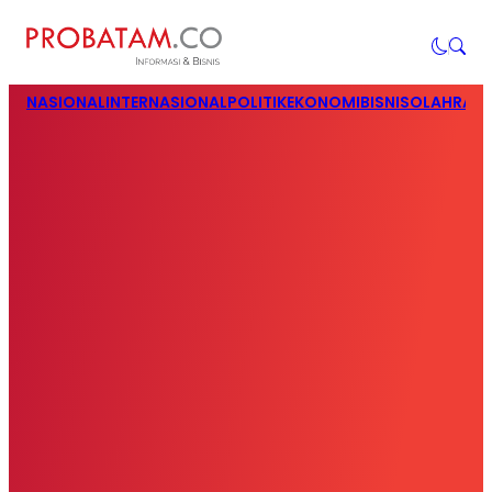
NASIONAL
INTERNASIONAL
POLITIK
EKONOMI
BISNIS
OLAHRAG