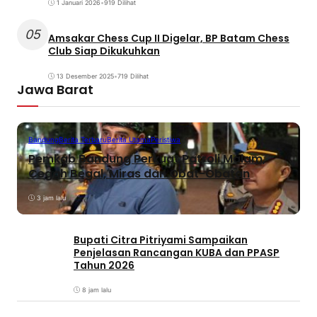
1 Januari 2026
•
919 Dilihat
05
Amsakar Chess Cup II Digelar, BP Batam Chess
Club Siap Dikukuhkan
13 Desember 2025
•
719 Dilihat
Jawa Barat
Bandung
Berita Terbaru
Berita Utama
Peristiwa
Pemkab Bandung Perkuat Patroli Malam,
Cegah Begal, Miras dan Obat-Obatan
3 jam lalu
Bupati Citra Pitriyami Sampaikan
Penjelasan Rancangan KUBA dan PPASP
Tahun 2026
8 jam lalu