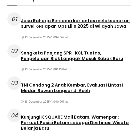
01
Jasa Raharja Bersama korlantas melaksanakan
survei Kesiapan Ops Lilin 2025 di Wilayah Jawa
13 Desember 2025
•
1.094 Dilihat
02
Sengketa Panjang SPR–KCL Tuntas,
Pengelolaan Blok Langgak Masuk Babak Baru
13 Desember 2025
•
1.081 Dilihat
03
TNI Gendong 2 Anak Kembar, Evakuasi Lintasi
Medan Rawan Longsor di Aceh
13 Desember 2025
•
1.040 Dilihat
04
Kunjungi K SQUARE Mall Batam, Wamenpar :
Perkuat Posisi Batam sebagai Destinasi Wisata
Belanja Baru