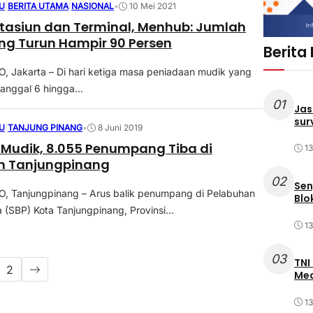
U
|
BERITA UTAMA
|
NASIONAL
•
10 Mei 2021
Stasiun dan Terminal, Menhub: Jumlah
g Turun Hampir 90 Persen
Berita
 Jakarta – Di hari ketiga masa peniadaan mudik yang
tanggal 6 hingga...
01
Jas
sur
U
|
TANJUNG PINANG
•
8 Juni 2019
k Mudik, 8.055 Penumpang Tiba di
1
n Tanjungpinang
02
Sen
 Tanjungpinang – Arus balik penumpang di Pelabuhan
Blo
a (SBP) Kota Tanjungpinang, Provinsi...
1
03
TNI
2
Med
1