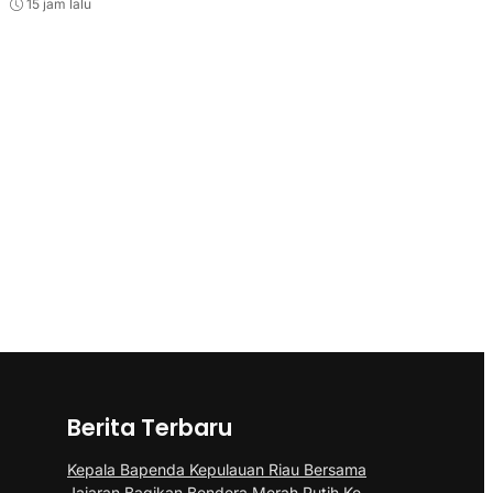
15 jam lalu
Berita Terbaru
Kepala Bapenda Kepulauan Riau Bersama
Jajaran Bagikan Bendera Merah Putih Ke