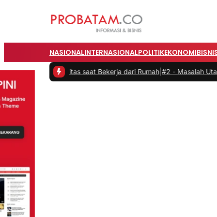
NASIONAL
INTERNASIONAL
POLITIK
EKONOMI
BISNI
roduktivitas saat Bekerja dari Rumah
|
#2 -
Masalah Utama Infrastruk