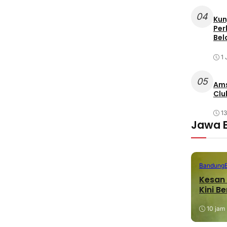
04
Kun
Per
Bel
1 
05
Ams
Clu
1
Jawa 
Bandung
Kesan 
Kini B
10 jam 