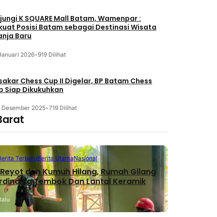
jungi K SQUARE Mall Batam, Wamenpar :
kuat Posisi Batam sebagai Destinasi Wisata
anja Baru
Januari 2026
•
919 Dilihat
akar Chess Cup II Digelar, BP Batam Chess
b Siap Dikukuhkan
3 Desember 2025
•
719 Dilihat
Barat
Berita Terbaru
Berita Utama
Nasional
Reyot dan Kumuh Hilang, Rumah Gilang
erdinding Tembok Dan Lantai Keramik
lalu