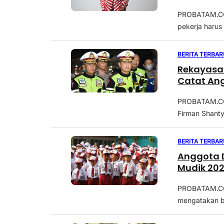
PROBATAM.CO, 
pekerja harus
BERITA TERBAR
Rekayasa L
Catat An
PROBATAM.CO –
Firman Shanty
BERITA TERBAR
Anggota D
Mudik 202
PROBATAM.CO,
mengatakan b