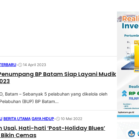
 TERBARU
•
14 April 2023
 Penumpang BP Batam Siap Layani Mudik
2023
 Batam – Sebanyak 5 pelabuhan yang dikelola oleh
Pelabuhan (BUP) BP Batam...
U
|
BERITA UTAMA
|
GAYA HIDUP
•
10 Mei 2022
h Usai, Hati-hati ‘Post-Holiday Blues’
 Bikin Cemas