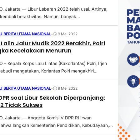
Jakarta — Libur Lebaran 2022 telah usai. Artinya,
 kembali beraktivitas. Namun, banyak...
U
|
BERITA UTAMA
|
NASIONAL
•
9 Mei 2022
alin Jalur Mudik 2022 Berakhir, Polri
gka Kecelakaan Menurun
 Kepala Korps Lalu Lintas (Kakorlantas) Polri, Irjen
abudi mengatakan, Korlantas Polri mengakhiri...
U
|
BERITA UTAMA
|
NASIONAL
•
9 Mei 2022
PR soal Libur Sekolah Diperpanjang:
2 Tidak Sukses
 Jakarta — Anggota Komisi V DPR RI Irwan
ahwa langkah Kementerian Pendidikan, Kebudayaan,...