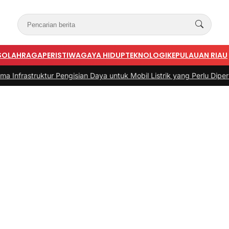
S
OLAHRAGA
PERISTIWA
GAYA HIDUP
TEKNOLOGI
KEPULAUAN RIAU
tur Pengisian Daya untuk Mobil Listrik yang Perlu Diperhatikan
|
#3 