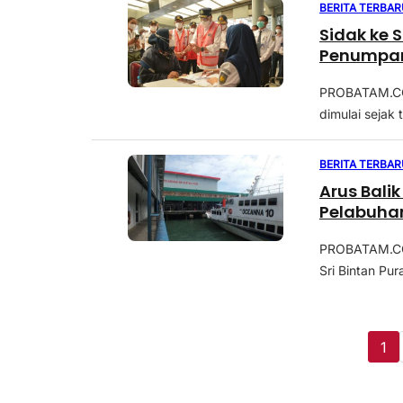
BERITA TERBAR
Sidak ke 
Penumpan
PROBATAM.CO,
dimulai sejak 
BERITA TERBAR
Arus Bali
Pelabuha
PROBATAM.CO,
Sri Bintan Pur
1