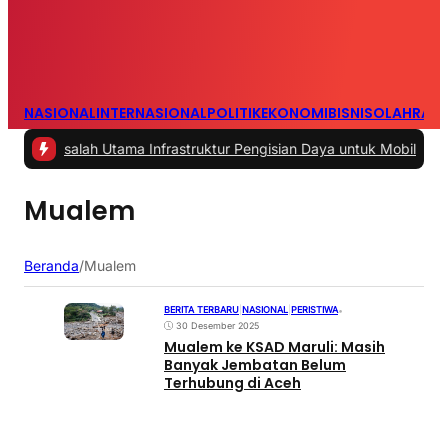
NASIONAL
INTERNASIONAL
POLITIK
EKONOMI
BISNIS
OLAHRAG
Masalah Utama Infrastruktur Pengisian Daya untuk Mobil Listrik yang
Mualem
Beranda
/
Mualem
BERITA TERBARU
|
NASIONAL
|
PERISTIWA
•
30 Desember 2025
Mualem ke KSAD Maruli: Masih
Banyak Jembatan Belum
Terhubung di Aceh