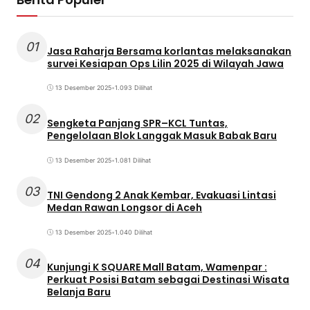
01
Jasa Raharja Bersama korlantas melaksanakan
survei Kesiapan Ops Lilin 2025 di Wilayah Jawa
13 Desember 2025
•
1.093 Dilihat
02
Sengketa Panjang SPR–KCL Tuntas,
Pengelolaan Blok Langgak Masuk Babak Baru
13 Desember 2025
•
1.081 Dilihat
03
TNI Gendong 2 Anak Kembar, Evakuasi Lintasi
Medan Rawan Longsor di Aceh
13 Desember 2025
•
1.040 Dilihat
04
Kunjungi K SQUARE Mall Batam, Wamenpar :
Perkuat Posisi Batam sebagai Destinasi Wisata
Belanja Baru