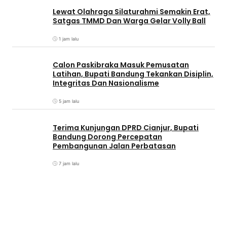
Lewat Olahraga Silaturahmi Semakin Erat,
Satgas TMMD Dan Warga Gelar Volly Ball
1 jam lalu
Calon Paskibraka Masuk Pemusatan
Latihan, Bupati Bandung Tekankan Disiplin,
Integritas Dan Nasionalisme
5 jam lalu
Terima Kunjungan DPRD Cianjur, Bupati
Bandung Dorong Percepatan
Pembangunan Jalan Perbatasan
7 jam lalu