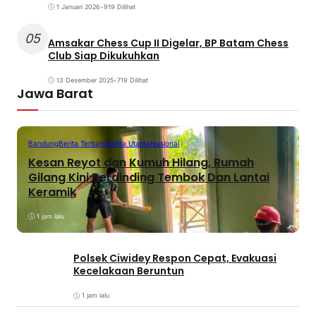
1 Januari 2026
•
919 Dilihat
05
Amsakar Chess Cup II Digelar, BP Batam Chess
Club Siap Dikukuhkan
13 Desember 2025
•
719 Dilihat
Jawa Barat
Bandung
Berita Terbaru
Berita Utama
Nasional
Kesan Reyot dan Kumuh Hilang, Rumah
Gilang Kini Berdinding Tembok Dan Lantai
Keramik
1 jam lalu
Polsek Ciwidey Respon Cepat, Evakuasi
Kecelakaan Beruntun
1 jam lalu