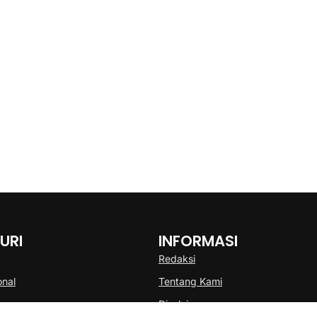
URI
INFORMASI
Redaksi
onal
Tentang Kami
Disclaimer