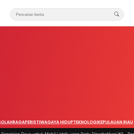
S
OLAHRAGA
PERISTIWA
GAYA HIDUP
TEKNOLOGI
KEPULAUAN RIAU
ya untuk Mobil Listrik yang Perlu Diperhatikan
|
#3 -
Panduan Belanja