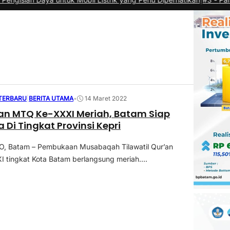
 TERBARU
|
BERITA UTAMA
•
14 Maret 2022
n MTQ Ke-XXXI Meriah, Batam Siap
 Di Tingkat Provinsi Kepri
 Batam – Pembukaan Musabaqah Tilawatil Qur’an
 tingkat Kota Batam berlangsung meriah....