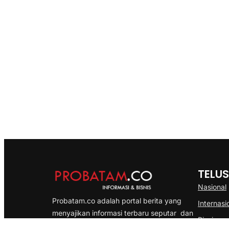
TELUS
Nasional
Probatam.co adalah portal berita yang
Internasi
menyajikan informasi terbaru seputar dan
Bisnis
Kepulauan Riau, Nasional maupun