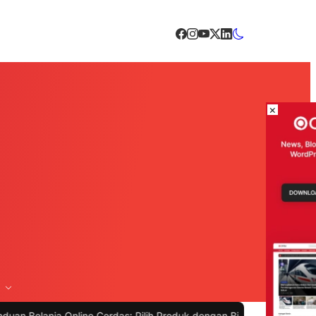
×
 Online Cerdas: Pilih Produk dengan Bijak dan Hindari Penipuan
|
#4 