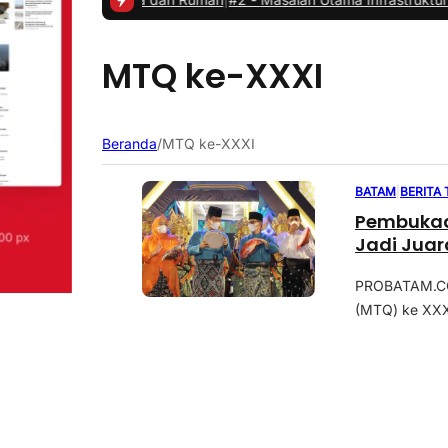
MTQ ke-XXXI
Beranda
/
MTQ ke-XXXI
BATAM
|
BERITA
Pembukaa
Jadi Juara
PROBATAM.CO,
(MTQ) ke XXXI