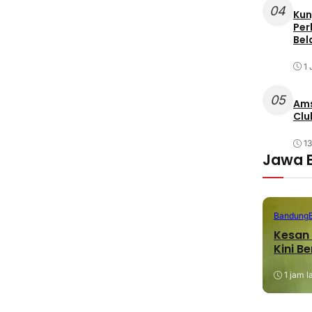
04
Kun
Per
Bel
1 
05
Ams
Clu
1
Jawa 
Bandung
Kesan 
Kini B
1 jam l