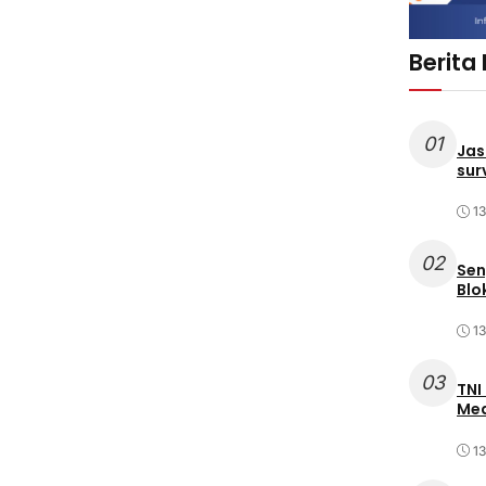
Berita
01
Jas
sur
1
02
Sen
Blo
1
03
TNI
Med
1