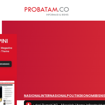
NASIONAL
INTERNASIONAL
POLITIK
EKONOMI
BISNI
t Bekerja dari Rumah
|
#2 -
Masalah Utama Infrastruktur Pengisian Da