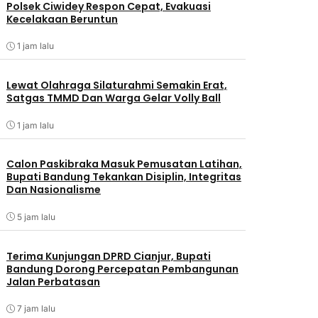
Polsek Ciwidey Respon Cepat, Evakuasi
Kecelakaan Beruntun
1 jam lalu
Lewat Olahraga Silaturahmi Semakin Erat,
Satgas TMMD Dan Warga Gelar Volly Ball
1 jam lalu
Calon Paskibraka Masuk Pemusatan Latihan,
Bupati Bandung Tekankan Disiplin, Integritas
Dan Nasionalisme
5 jam lalu
Terima Kunjungan DPRD Cianjur, Bupati
Bandung Dorong Percepatan Pembangunan
Jalan Perbatasan
7 jam lalu