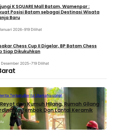
jungi K SQUARE Mall Batam, Wamenpar :
kuat Posisi Batam sebagai Destinasi Wisata
anja Baru
Januari 2026
•
919 Dilihat
akar Chess Cup II Digelar, BP Batam Chess
b Siap Dikukuhkan
3 Desember 2025
•
719 Dilihat
Barat
Berita Terbaru
Berita Utama
Nasional
Reyot dan Kumuh Hilang, Rumah Gilang
erdinding Tembok Dan Lantai Keramik
alu