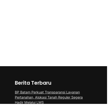
Berita Terbaru
BP Batam Perkuat Transparansi Layanan
Pertanahan, Alokasi Tanah Reguler Segera
Hadir Melalui LMS