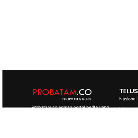
TELUS
Nasional
Probatam.co adalah portal berita yang
Internasi
menyajikan informasi terbaru seputar dan
Bisnis
Kepulauan Riau, Nasional maupun
Ekonomi
International dengan gaya pemberitaan
yang cepat, akurat dan terpercaya