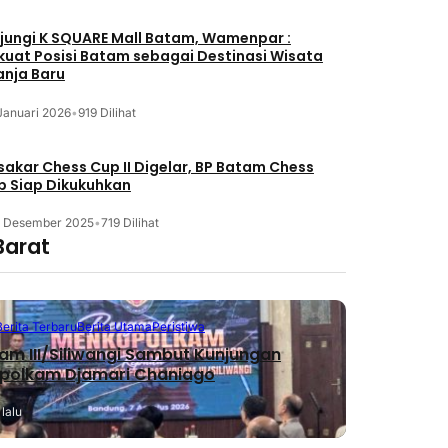
jungi K SQUARE Mall Batam, Wamenpar :
kuat Posisi Batam sebagai Destinasi Wisata
anja Baru
Januari 2026
•
919 Dilihat
akar Chess Cup II Digelar, BP Batam Chess
b Siap Dikukuhkan
3 Desember 2025
•
719 Dilihat
Barat
Berita Terbaru
Berita Utama
Peristiwa
m III/Siliwangi Sambut Kunjungan
polkam Djamari Chaniago
lalu