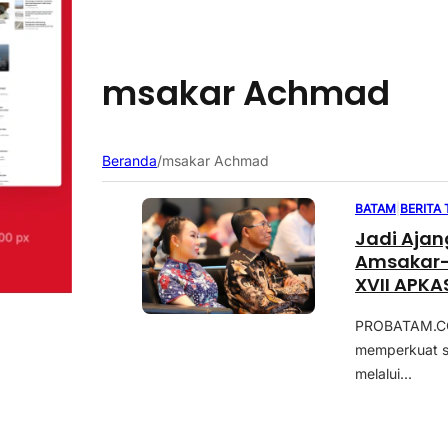
msakar Achmad
Beranda
/
msakar Achmad
BATAM
|
BERITA
Jadi Ajan
Amsakar-L
XVII APKA
PROBATAM.CO,
memperkuat si
melalui...