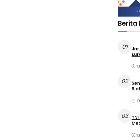
Berita
01
Jas
sur
1
02
Sen
Blo
1
03
TNI
Med
1