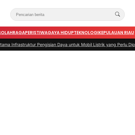
S
OLAHRAGA
PERISTIWA
GAYA HIDUP
TEKNOLOGI
KEPULAUAN RIAU
truktur Pengisian Daya untuk Mobil Listrik yang Perlu Diperhatikan
|