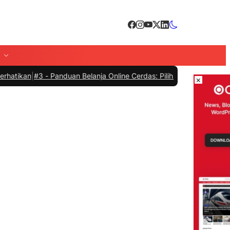
#3 -
Panduan Belanja Online Cerdas: Pilih Produk dengan Bijak dan H
×