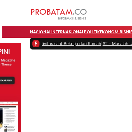
NASIONAL
INTERNASIONAL
POLITIK
EKONOMI
BISNI
n Produktivitas saat Bekerja dari Rumah
|
#2 -
Masalah Utama Infras