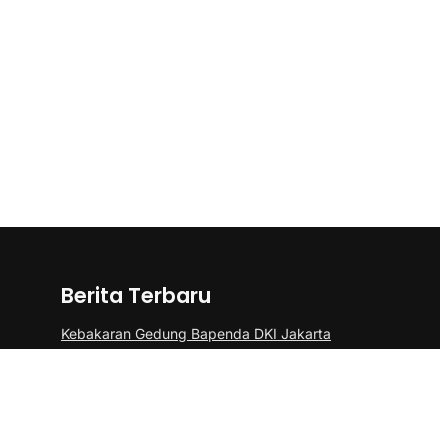
Berita Terbaru
Kebakaran Gedung Bapenda DKI Jakarta
di Gambir Berhasil Dipadamkan
Kemenkes Jelaskan Alasan Almarhum
Yurizal Menunggu 8 Jam di IGD RSCM