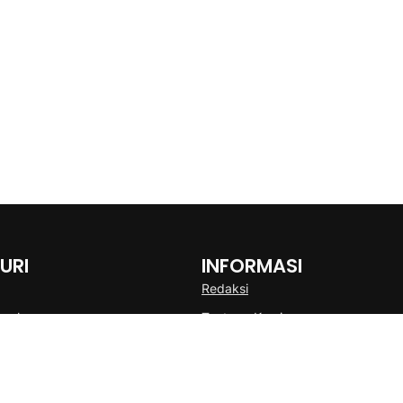
URI
INFORMASI
Redaksi
onal
Tentang Kami
Disclaimer
Pedoman Media Cyber