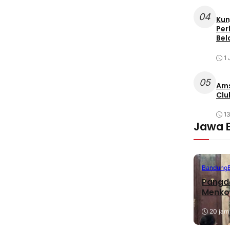
04
Kun
Per
Bel
1 
05
Ams
Clu
1
Jawa 
Bandung
Pangda
Menko
20 jam 