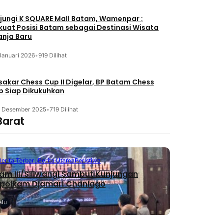
jungi K SQUARE Mall Batam, Wamenpar :
kuat Posisi Batam sebagai Destinasi Wisata
anja Baru
Januari 2026
•
919 Dilihat
akar Chess Cup II Digelar, BP Batam Chess
b Siap Dikukuhkan
3 Desember 2025
•
719 Dilihat
Barat
Berita Terbaru
Berita Utama
Peristiwa
m III/Siliwangi Sambut Kunjungan
polkam Djamari Chaniago
alu