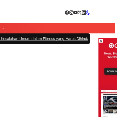
 Umum dalam Fitness yang Harus Dihindari untuk Hasil Maksimal
×