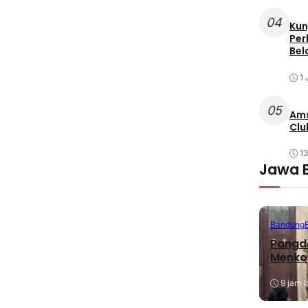
04
Kun
Per
Bel
1 
05
Ams
Clu
1
Jawa 
Bandung
Pangda
Menko
9 jam l