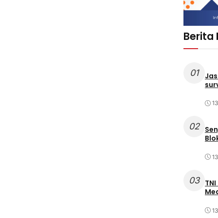
Berita
01
Jas
sur
1
02
Sen
Blo
1
03
TNI
Med
1