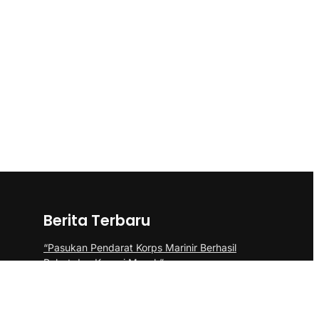
Berita Terbaru
“Pasukan Pendarat Korps Marinir Berhasil
Rebut dan Kuasai Musuh”
BP Batam Perkuat Pembinaan Talenta
Muda Lewat Batam Prime International