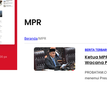
MPR
Beranda
/
MPR
BERITA TERBAR
Ketua MP
Wacana P
PROBATAM.CO,
menemui Presi