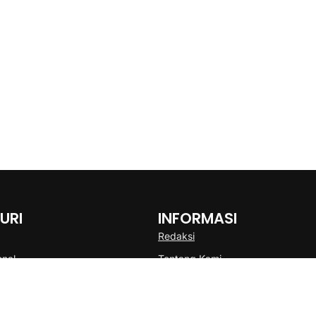
URI
INFORMASI
Redaksi
onal
Tentang Kami
Disclaimer
Pedoman Media Cyber