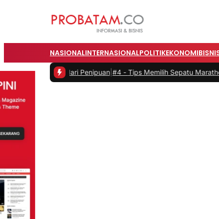
NASIONAL
INTERNASIONAL
POLITIK
EKONOMI
BISNI
ak dan Hindari Penipuan
|
#4 -
Tips Memilih Sepatu Marathon yang S