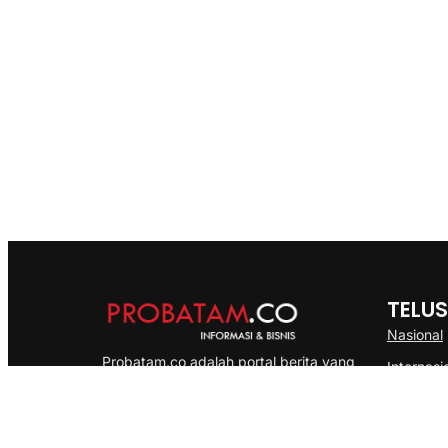
TELUS
Nasional
Probatam.co adalah portal berita yang
Internasi
menyajikan informasi terbaru seputar dan
Bisnis
Kepulauan Riau, Nasional maupun
Ekonomi
International dengan gaya pemberitaan