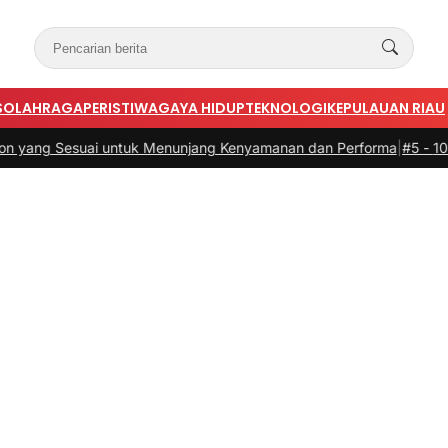
S
OLAHRAGA
PERISTIWA
GAYA HIDUP
TEKNOLOGI
KEPULAUAN RIAU
esuai untuk Menunjang Kenyamanan dan Performa
|
#5 -
10 Kesalahan